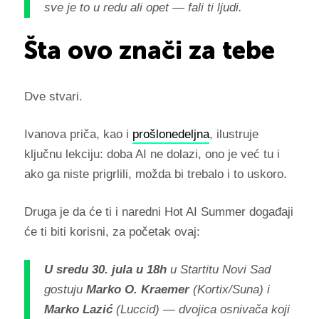
sve je to u redu ali opet — fali ti ljudi.
Šta ovo znači za tebe
Dve stvari.
Ivanova priča, kao i
prošlonedeljna
, ilustruje
ključnu lekciju: doba AI ne dolazi, ono je već tu i
ako ga niste prigrlili, možda bi trebalo i to uskoro.
Druga je da će ti i naredni Hot AI Summer događaji
će ti biti korisni, za početak ovaj:
U sredu 30. jula u 18h
u Startitu Novi Sad
gostuju
Marko O. Kraemer
(Kortix/Suna) i
Marko Lazić
(Luccid) — dvojica osnivača koji