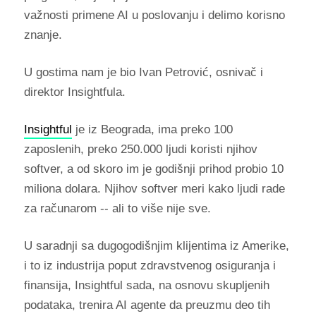
važnosti primene AI u poslovanju i delimo korisno
znanje.
U gostima nam je bio Ivan Petrović, osnivač i
direktor Insightfula.
Insightful
je iz Beograda, ima preko 100
zaposlenih, preko 250.000 ljudi koristi njihov
softver, a od skoro im je godišnji prihod probio 10
miliona dolara. Njihov softver meri kako ljudi rade
za računarom -- ali to više nije sve.
U saradnji sa dugogodišnjim klijentima iz Amerike,
i to iz industrija poput zdravstvenog osiguranja i
finansija, Insightful sada, na osnovu skupljenih
podataka, trenira AI agente da preuzmu deo tih