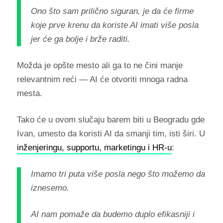
Ono što sam prilično siguran, je da će firme
koje prve krenu da koriste AI imati više posla
jer će ga bolje i brže raditi.
Možda je opšte mesto ali ga to ne čini manje
relevantnim reći — AI će otvoriti mnoga radna
mesta.
Tako će u ovom slučaju barem biti u Beogradu gde
Ivan, umesto da koristi AI da smanji tim, isti širi. U
inženjeringu, supportu, marketingu i HR-u
:
Imamo tri puta više posla nego što možemo da
iznesemo.
AI nam pomaže da budemo duplo efikasniji i