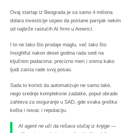
Ovaj startap iz Beograda je sa samo 4 miliona
dolara investicije uspeo da postane parnjak nekim
od najbrže rastućih AI firmi u Americi.
I to ne tako što prodaje maglu, već tako što
Insightful nakon deset godina rada sedi na
ključnim podacima: precizno meri i snima kako
ljudi zaista rade svoj posao.
Sada to koristi da automatizuje ne samo lake,
nego srednje kompleksne zadatke, poput obrade
zahteva za osiguranje u SAD, gde svaka greška
košta i novac i reputaciju.
AI agent ne uči da rešava slučaj iz knjige —