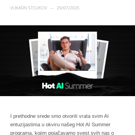
VUKAŠIN STOJKOV
—
29/07/2025
I prethodne srede smo otvorili vrata svim AI
entuzijastima u okviru našeg Hot AI Summer
programa, kojim pojačavamo svest svih nas o