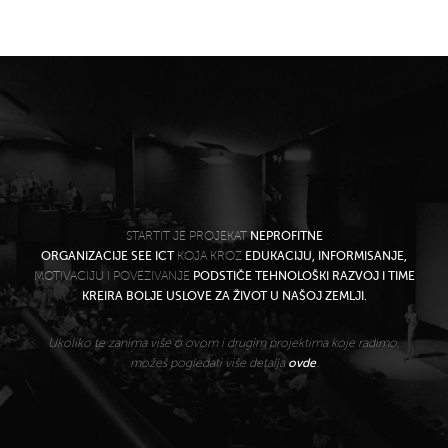
STARTIT JE PROJEKAT
NEPROFITNE
ORGANIZACIJE SEE ICT
KOJA KROZ
EDUKACIJU, INFORMISANJE,
MOTIVACIJU I POVEZIVANJE
PODSTIČE TEHNOLOŠKI RAZVOJ I TIME
KREIRA BOLJE USLOVE ZA ŽIVOT U NAŠOJ ZEMLJI.
Ukoliko te zanima više o ovom i drugim projektima koje radimo,
možeš pogledati više detalja
ovde
.