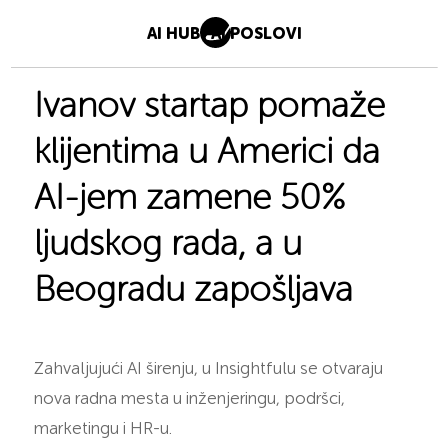
AI HUB
AI POSLOVI
Ivanov startap pomaže
klijentima u Americi da
AI-jem zamene 50%
ljudskog rada, a u
Beogradu zapošljava
Zahvaljujući AI širenju, u Insightfulu se otvaraju
nova radna mesta u inženjeringu, podršci,
marketingu i HR-u.