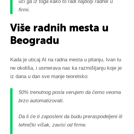
uči ga iz toga kako to radi najbolji radnik u
firmi.
Više radnih mesta u
Beogradu
Kada je uticaj AI na radna mesta u pitanju, Ivan tu
ne okoliša, i usmerava nas ka razmišljanju koje je
iz dana u dan sve manje teoretsko:
50% trenutnog posla verujem da ćemo veoma
brzo automatizovati.
Da li će ti zaposleni da budu preraspodeljeni ili
tehnički višak, zavisi od firme.