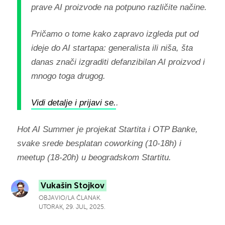
prave AI proizvode na potpuno različite načine.
Pričamo o tome kako zapravo izgleda put od
ideje do AI startapa: generalista ili niša, šta
danas znači izgraditi defanzibilan AI proizvod i
mnogo toga drugog.
Vidi detalje i prijavi se.
.
Hot AI Summer je projekat Startita i OTP Banke,
svake srede besplatan coworking (10-18h) i
meetup (18-20h) u beogradskom Startitu.
Vukašin Stojkov
OBJAVIO/LA ČLANAK.
UTORAK, 29. JUL, 2025.