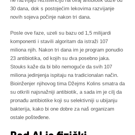
ne razvijaju rezistenciju na ovaj antibiotik duže od
30 dana, dok s postojećim lekovima razvijanje
novih sojeva počinje nakon tri dana.
Posle ove faze, uzeli su bazu od 1,5 milijardi
komponenti i stavili algoritam da istraži 107
miliona njih. Nakon tri dana im je program ponudio
23 antibiotika, od kojih su dva posebno jaka.
Stouks kaže da bi bilo nemoguće da svih 107
miliona jedinjenja ispitaju na tradicionalan način.
Bioinženjer njihovog tima Džejms Kolins smatra da
su otkrili najsnažniji antibiotik, a sada im je cilj da
pronađu antibiotike koji su selektivniji u ubijanju
bakterija, kako bi one dobre za naš organizam
ostale pošteđene.