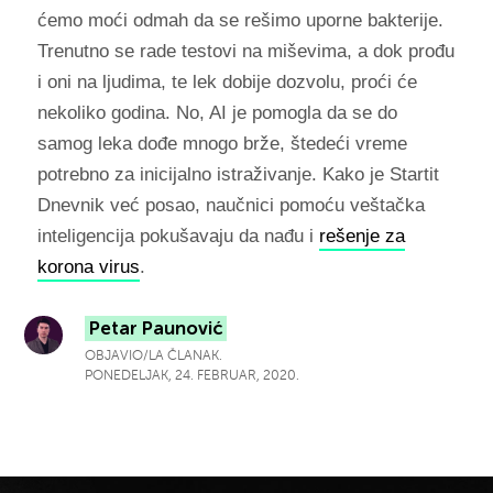
ćemo moći odmah da se rešimo uporne bakterije.
Trenutno se rade testovi na miševima, a dok prođu
i oni na ljudima, te lek dobije dozvolu, proći će
nekoliko godina. No, AI je pomogla da se do
samog leka dođe mnogo brže, štedeći vreme
potrebno za inicijalno istraživanje. Kako je Startit
Dnevnik već posao, naučnici pomoću veštačka
inteligencija pokušavaju da nađu i
rešenje za
korona virus
.
Petar Paunović
OBJAVIO/LA ČLANAK.
PONEDELJAK, 24. FEBRUAR, 2020.