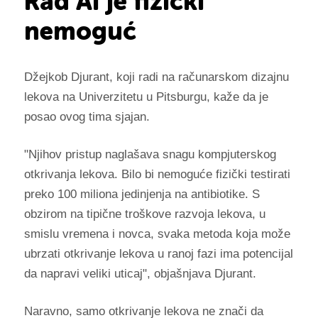
Rad AI je fizički
nemoguć
Džejkob Djurant, koji radi na računarskom dizajnu
lekova na Univerzitetu u Pitsburgu, kaže da je
posao ovog tima sjajan.
"Njihov pristup naglašava snagu kompjuterskog
otkrivanja lekova. Bilo bi nemoguće fizički testirati
preko 100 miliona jedinjenja na antibiotike. S
obzirom na tipične troškove razvoja lekova, u
smislu vremena i novca, svaka metoda koja može
ubrzati otkrivanje lekova u ranoj fazi ima potencijal
da napravi veliki uticaj", objašnjava Djurant.
Naravno, samo otkrivanje lekova ne znači da