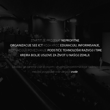
STARTIT JE PROJEKAT
NEPROFITNE
ORGANIZACIJE SEE ICT
KOJA KROZ
EDUKACIJU, INFORMISANJE,
MOTIVACIJU I POVEZIVANJE
PODSTIČE TEHNOLOŠKI RAZVOJ I TIME
KREIRA BOLJE USLOVE ZA ŽIVOT U NAŠOJ ZEMLJI.
Ukoliko te zanima više o ovom i drugim projektima koje radimo,
možeš pogledati više detalja
ovde
.