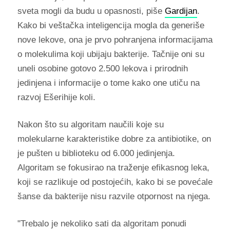
sveta mogli da budu u opasnosti, piše
Gardijan
.
Kako bi veštačka inteligencija mogla da generiše
nove lekove, ona je prvo pohranjena informacijama
o molekulima koji ubijaju bakterije. Tačnije oni su
uneli osobine gotovo 2.500 lekova i prirodnih
jedinjena i informacije o tome kako one utiču na
razvoj Ešerihije koli.
Nakon što su algoritam naučili koje su
molekularne karakteristike dobre za antibiotike, on
je pušten u biblioteku od 6.000 jedinjenja.
Algoritam se fokusirao na traženje efikasnog leka,
koji se razlikuje od postojećih, kako bi se povećale
šanse da bakterije nisu razvile otpornost na njega.
"Trebalo je nekoliko sati da algoritam ponudi