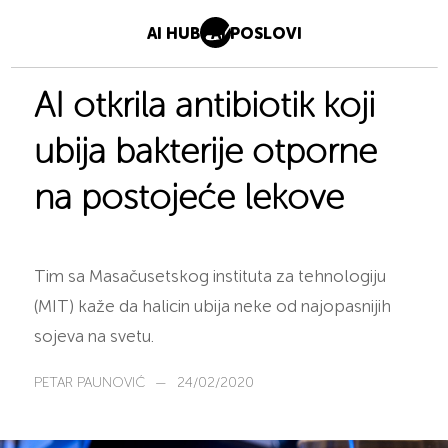
AI HUB
AI POSLOVI
AI otkrila antibiotik koji
ubija bakterije otporne
na postojeće lekove
Tim sa Masačusetskog instituta za tehnologiju
(MIT) kaže da halicin ubija neke od najopasnijih
sojeva na svetu.
PETAR PAUNOVIĆ
—
24/02/2020