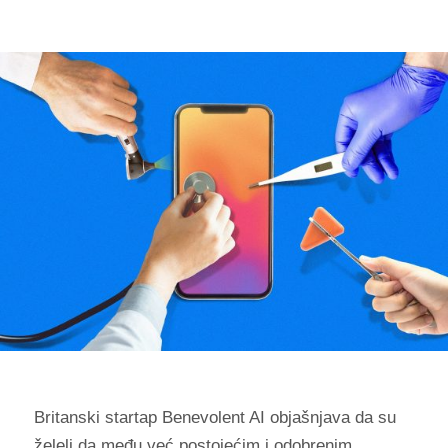
Britanski startap Benevolent AI objašnjava da su
želeli da među već postojećim i odobrenim