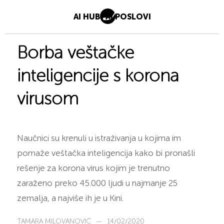
AI HUB
AI POSLOVI
Borba veštačke
inteligencije s korona
virusom
Naučnici su krenuli u istraživanja u kojima im
pomaže veštačka inteligencija kako bi pronašli
rešenje za korona virus kojim je trenutno
zaraženo preko 45.000 ljudi u najmanje 25
zemalja, a najviše ih je u Kini.
TAMARA MILOVANOVIĆ
—
14/02/2020