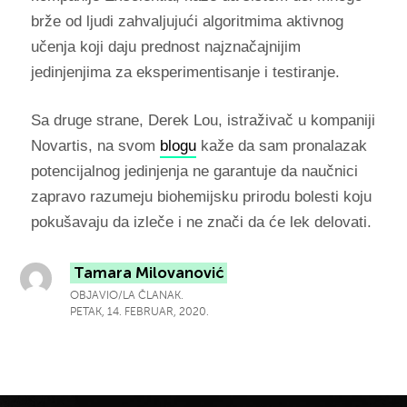
brže od ljudi zahvaljujući algoritmima aktivnog
učenja koji daju prednost najznačajnijim
jedinjenjima za eksperimentisanje i testiranje.
Sa druge strane, Derek Lou, istraživač u kompaniji
Novartis, na svom
blogu
kaže da sam pronalazak
potencijalnog jedinjenja ne garantuje da naučnici
zapravo razumeju biohemijsku prirodu bolesti koju
pokušavaju da izleče i ne znači da će lek delovati.
Tamara Milovanović
OBJAVIO/LA ČLANAK.
PETAK, 14. FEBRUAR, 2020.