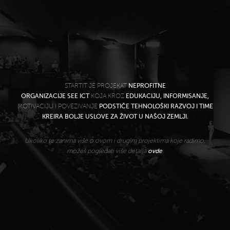
STARTIT JE PROJEKAT
NEPROFITNE
ORGANIZACIJE SEE ICT
KOJA KROZ
EDUKACIJU, INFORMISANJE,
MOTIVACIJU I POVEZIVANJE
PODSTIČE TEHNOLOŠKI RAZVOJ I TIME
KREIRA BOLJE USLOVE ZA ŽIVOT U NAŠOJ ZEMLJI.
Ukoliko te zanima više o ovom i drugim projektima koje radimo,
možeš pogledati više detalja
ovde
.