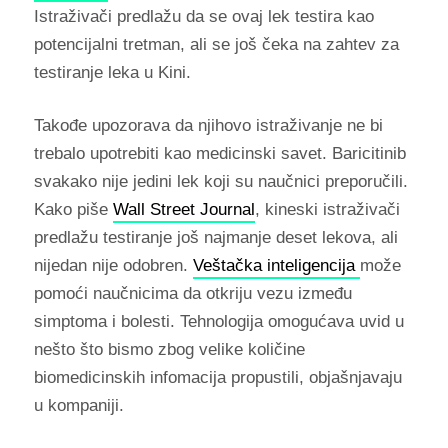
Istraživači predlažu da se ovaj lek testira kao
potencijalni tretman, ali se još čeka na zahtev za
testiranje leka u Kini.
Takođe upozorava da njihovo istraživanje ne bi
trebalo upotrebiti kao medicinski savet. Baricitinib
svakako nije jedini lek koji su naučnici preporučili.
Kako piše
Wall Street Journal
, kineski istraživači
predlažu testiranje još najmanje deset lekova, ali
nijedan nije odobren.
Veštačka inteligencija
može
pomoći naučnicima da otkriju vezu između
simptoma i bolesti. Tehnologija omogućava uvid u
nešto što bismo zbog velike količine
biomedicinskih infomacija propustili, objašnjavaju
u kompaniji.