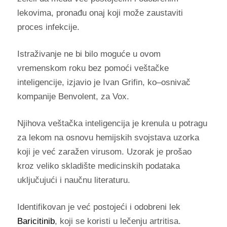
lekovima, pronađu onaj koji može zaustaviti
proces infekcije.
Istraživanje ne bi bilo moguće u ovom
vremenskom roku bez pomoći veštačke
inteligencije, izjavio je Ivan Grifin, ko–osnivač
kompanije Benvolent, za Vox.
Njihova veštačka inteligencija je krenula u potragu
za lekom na osnovu hemijskih svojstava uzorka
koji je već zaražen virusom. Uzorak je prošao
kroz veliko skladište medicinskih podataka
uključujući i naučnu literaturu.
Identifikovan je već postojeći i odobreni lek
Baricitinib
, koji se koristi u lečenju artritisa.