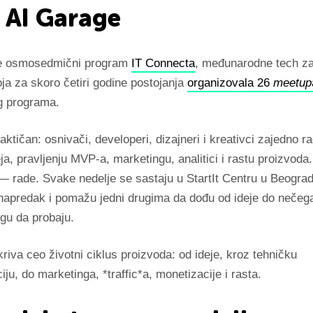
e AI Garage
je osmosedmični program
IT Connecta
, međunarodne tech za
ja za skoro četiri godine postojanja
organizovala 26
meetup
g programa.
aktičan: osnivači, developeri, dizajneri i kreativci zajedno r
deja, pravljenju MVP-a, marketingu, analitici i rastu proizvod
— rade. Svake nedelje se sastaju u StartIt Centru u Beograd
napredak i pomažu jedni drugima da dođu od ideje do nečeg
gu da probaju.
iva ceo životni ciklus proizvoda: od ideje, kroz tehničku
ju, do marketinga, *traffic*a, monetizacije i rasta.