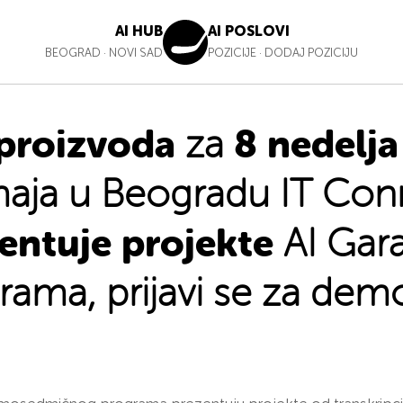
AI HUB
AI POSLOVI
BEOGRAD
·
NOVI SAD
POZICIJE
·
DODAJ POZICIJU
proizvoda
8 nedelja
za
maja u Beogradu IT Con
entuje projekte
AI Gar
rama, prijavi se za dem