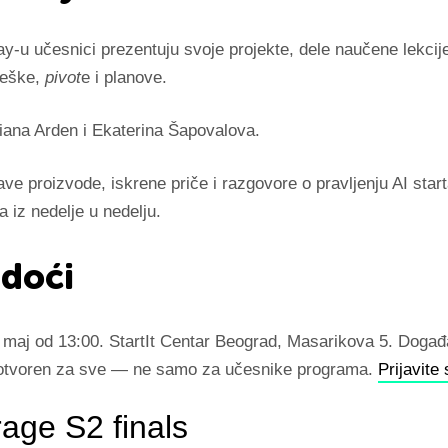
-u učesnici prezentuju svoje projekte, dele naučene lekcije
reške,
pivot
e i planove.
Liana Arden i Ekaterina Šapovalova.
ve proizvode, iskrene priče i razgovore o pravljenju AI star
a iz nedelje u nedelju.
 doći
 maj od 13:00. StartIt Centar Beograd, Masarikova 5. Događa
 otvoren za sve — ne samo za učesnike programa.
Prijavite