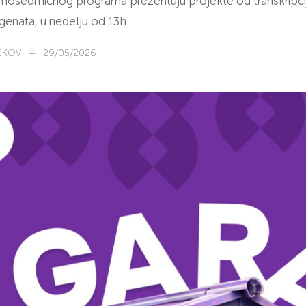
mosedmičnog programa prezentuju projekte od transkripci
genata, u nedelju od 13h.
JKOV
—
29/05/2026