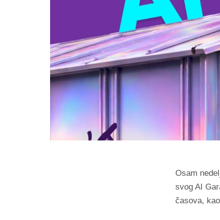
Osam nedelj
svog AI Gar
časova, ka