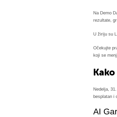
Na Demo Day
rezultate, g
U žiriju su 
Očekujte pra
koji se menj
Kako
Nedelja, 31.
besplatan i