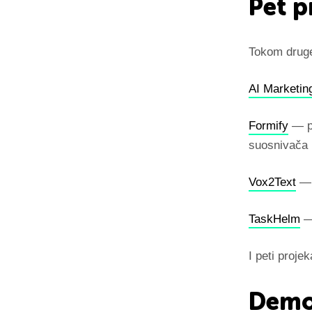
Pet p
Tokom druge
AI Marketin
Formify
— pl
suosnivača 
Vox2Text
—
TaskHelm
— 
I peti proje
Demo