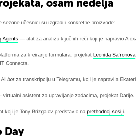
rojekata, osam nedelja
 sezone učesnici su izgradili konkretne proizvode:
g Agents
— alat za analizu ključnih reči koji je napravio Alex
atforma za kreiranje formulara, projekat
Leonida Safronova
IT Connecta.
 AI
bot
za transkripciju u Telegramu, koji je napravila Ekater
virtualni asistent za upravljanje zadacima, projekat Darije.
kat koji je Tony Brizgalov predstavio na
prethodnoj sesiji
.
 Day