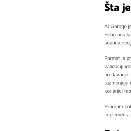
Šta j
AI Garage 
Beogradu ko
sezona ovo
Format je pr
validaciji i
predavanja 
razmenjuju 
korisnici mo
Program pokr
implementaci