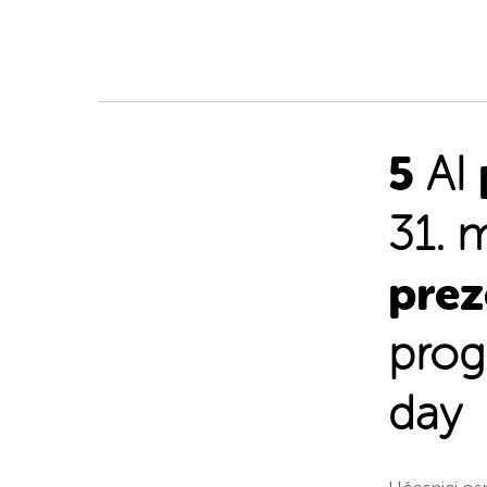
5
AI
31. 
prez
prog
day