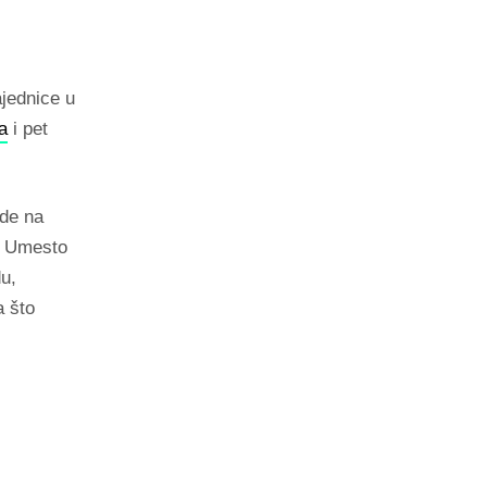
jednice u
a
i pet
ade na
a. Umesto
u,
a što