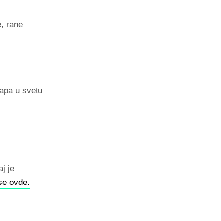
, rane
tapa u svetu
j je
 se ovde.