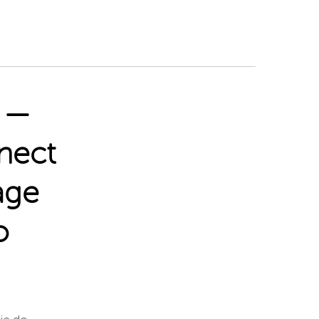
—
nect
age
o