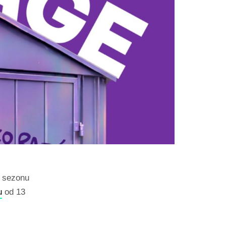
 sezonu
u
od 13