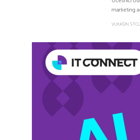
Učesnici os
marketing a
VUKAŠIN STO