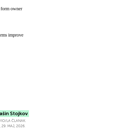
ašin Stojkov
IO/LA ČLANAK.
 29. MAJ, 2026.