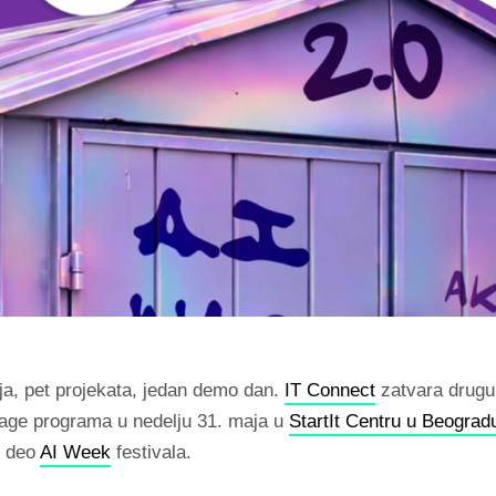
a, pet projekata, jedan demo dan.
IT Connect
zatvara drugu
age programa u nedelju 31. maja u
StartIt Centru u Beograd
o deo
AI Week
festivala.