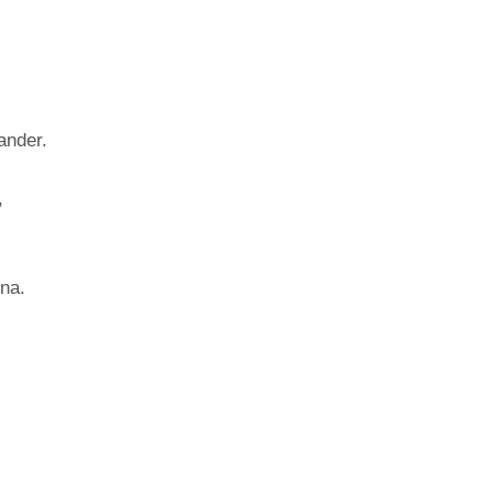
ander.
,
ina.