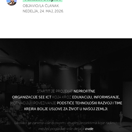
OBJAVIO/LA ČLANAK.
NEDELJA, 24. MAJ, 2026.
STARTIT JE PROJEKAT
NEPROFITNE
ORGANIZACIJE SEE ICT
KOJA KROZ
EDUKACIJU, INFORMISANJE,
MOTIVACIJU I POVEZIVANJE
PODSTIČE TEHNOLOŠKI RAZVOJ I TIME
KREIRA BOLJE USLOVE ZA ŽIVOT U NAŠOJ ZEMLJI.
Ukoliko te zanima više o ovom i drugim projektima koje radimo,
možeš pogledati više detalja
ovde
.