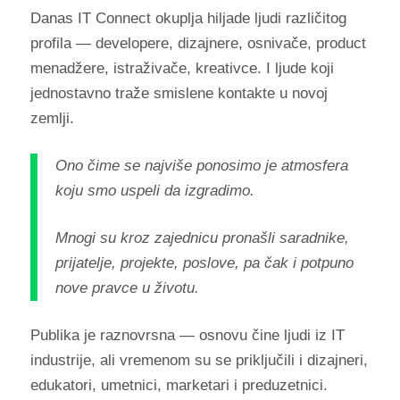
Danas IT Connect okuplja hiljade ljudi različitog
profila — developere, dizajnere, osnivače, product
menadžere, istraživače, kreativce. I ljude koji
jednostavno traže smislene kontakte u novoj
zemlji.
Ono čime se najviše ponosimo je atmosfera
koju smo uspeli da izgradimo.
Mnogi su kroz zajednicu pronašli saradnike,
prijatelje, projekte, poslove, pa čak i potpuno
nove pravce u životu.
Publika je raznovrsna — osnovu čine ljudi iz IT
industrije, ali vremenom su se priključili i dizajneri,
edukatori, umetnici, marketari i preduzetnici.