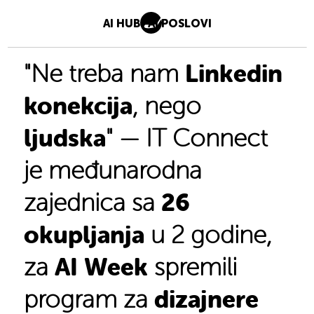
AI HUB
AI POSLOVI
Linkedin
"Ne treba nam
konekcija
, nego
ljudska
" — IT Connect
je međunarodna
26
zajednica sa
okupljanja
u 2 godine,
AI Week
za
spremili
dizajnere
program za