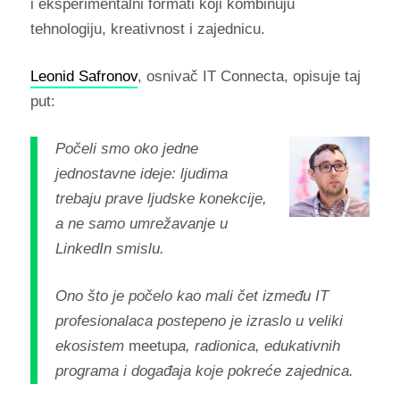
i eksperimentalni formati koji kombinuju
tehnologiju, kreativnost i zajednicu.
Leonid Safronov
, osnivač IT Connecta, opisuje taj
put:
Počeli smo oko jedne
jednostavne ideje: ljudima
trebaju prave ljudske konekcije,
a ne samo umrežavanje u
LinkedIn smislu.
Ono što je počelo kao mali čet između IT
profesionalaca postepeno je izraslo u veliki
ekosistem
meetup
a, radionica, edukativnih
programa i događaja koje pokreće zajednica.