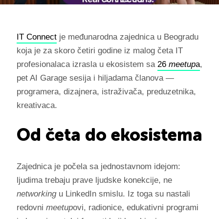
IT Connect
je međunarodna zajednica u Beogradu
koja je za skoro četiri godine iz malog četa IT
profesionalaca izrasla u ekosistem sa
26
meetup
a
,
pet AI Garage sesija i hiljadama članova —
programera, dizajnera, istraživača, preduzetnika,
kreativaca.
Od četa do ekosistema
Zajednica je počela sa jednostavnom idejom:
ljudima trebaju prave ljudske konekcije, ne
networking
u LinkedIn smislu. Iz toga su nastali
redovni
meetup
ovi, radionice, edukativni programi