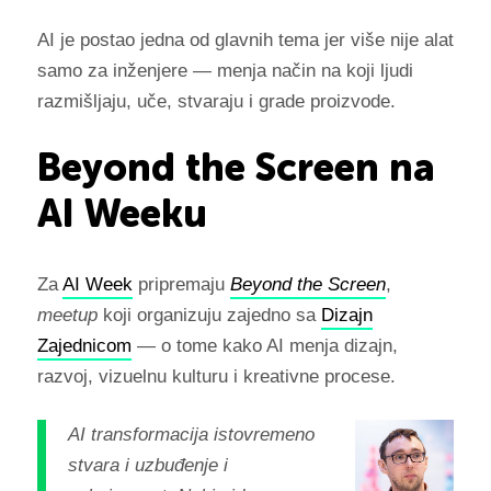
AI je postao jedna od glavnih tema jer više nije alat
samo za inženjere — menja način na koji ljudi
razmišljaju, uče, stvaraju i grade proizvode.
Beyond the Screen na
AI Weeku
Za
AI Week
pripremaju
Beyond the Screen
,
meetup
koji organizuju zajedno sa
Dizajn
Zajednicom
— o tome kako AI menja dizajn,
razvoj, vizuelnu kulturu i kreativne procese.
AI transformacija istovremeno
stvara i uzbuđenje i