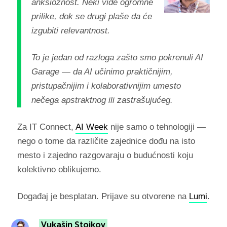
anksioznost. Neki vide ogromne
prilike, dok se drugi plaše da će
izgubiti relevantnost.
To je jedan od razloga zašto smo pokrenuli AI
Garage — da AI učinimo praktičnijim,
pristupačnijim i kolaborativnijim umesto
nečega apstraktnog ili zastrašujućeg.
Za IT Connect,
AI Week
nije samo o tehnologiji —
nego o tome da različite zajednice dođu na isto
mesto i zajedno razgovaraju o budućnosti koju
kolektivno oblikujemo.
Događaj je besplatan. Prijave su otvorene na
Lumi
.
Vukašin Stojkov