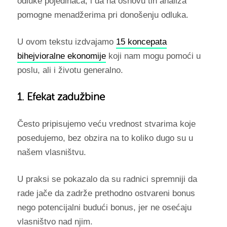
odluke pojedinaca, i da na osnovu tih analiza
pomogne menadžerima pri donošenju odluka.
U ovom tekstu izdvajamo
15 koncepata
bihejvioralne ekonomije
koji nam mogu pomoći u
poslu, ali i životu generalno.
1. Efekat zadužbine
Često pripisujemo veću vrednost stvarima koje
posedujemo, bez obzira na to koliko dugo su u
našem vlasništvu.
U praksi se pokazalo da su radnici spremniji da
rade jače da zadrže prethodno ostvareni bonus
nego potencijalni budući bonus, jer ne osećaju
vlasništvo nad njim.