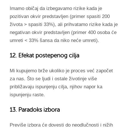
Imamo običaj da izbegavamo rizike kada je
pozitivan okvir predstavljen (primer spasiti 200
života > spasiti 33%), ali prihvatamo rizike kada je
negativan okvir predstavljen (primer 400 osoba će
umreti < 33% šansa da niko neće umreti).
12. Efekat postepenog cilja
Mi kupujemo brže ukoliko je proces već započet
za nas. Što se ljudi i ostale životinje više
približavaju ispunjenju cilja, njihov napor ka
ispunjenju raste.
13. Paradoks izbora
Previše izbora će dovesti do neodlučnosti i nižih