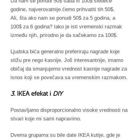
Da nam se ponudi 50$ sada ili 100$ sledeće
godine, najverovatnije ćemo prihvatiti tih 50$.
Ali, šta ako nam se ponudi 50$ za 5 godina, a
100$ za 6 godina? Iako je isti vremenski razmak
između njih, prirodno je da sačekamo za 100$.
Ljudska bića generalno preferiraju nagrade koje
stižu pre nego kasnije. Još interesantnije, imamo
običaj da smanjujemo vrednost kasnije nagrade za
isnos koji se povećava sa vremenskim razmakom.
3.
IKEA efekat i
DIY
Postavljamo disproporcionalno visoke vrednosti na
stvari koje mi sami napravimo.
Dvema grupama su bile date IKEA kutije, gde je