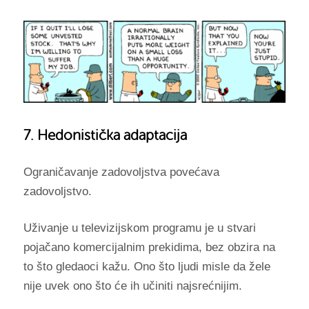
7. Hedonistička adaptacija
Ograničavanje zadovoljstva povećava
zadovoljstvo.
Uživanje u televizijskom programu je u stvari
pojačano komercijalnim prekidima, bez obzira na
to što gledaoci kažu. Ono što ljudi misle da žele
nije uvek ono što će ih učiniti najsrećnijim.