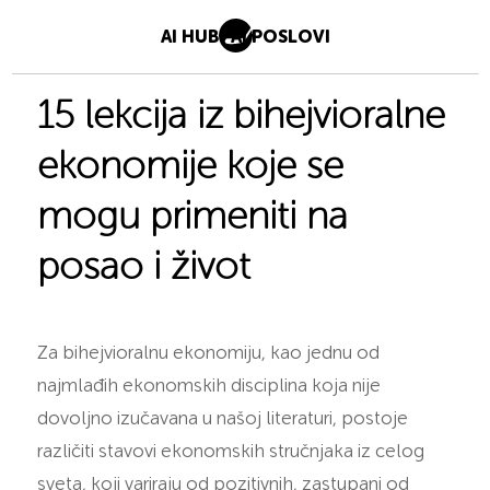
AI HUB
AI POSLOVI
15 lekcija iz bihejvioralne
ekonomije koje se
mogu primeniti na
posao i život
Za bihejvioralnu ekonomiju, kao jednu od
najmlađih ekonomskih disciplina koja nije
dovoljno izučavana u našoj literaturi, postoje
različiti stavovi ekonomskih stručnjaka iz celog
sveta, koji variraju od pozitivnih, zastupani od