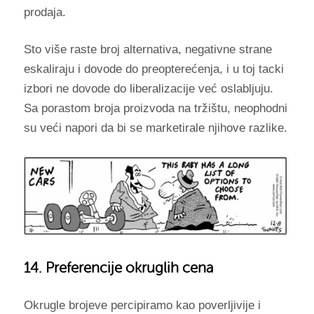
prodaja.
Sto više raste broj alternativa, negativne strane
eskaliraju i dovode do preopterećenja, i u toj tacki
izbori ne dovode do liberalizacije već oslabljuju.
Sa porastom broja proizvoda na tržištu, neophodni
su veći napori da bi se marketirale njihove razlike.
14. Preferencije okruglih cena
Okrugle brojeve percipiramo kao poverljivije i