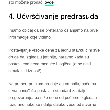
što možete pronaći
ovde
.
4. Učvršćivanje predrasuda
Imamo običaj da se preterano oslanjamo na prve
informacije koje vidimo.
Postavljanje visoke cene za jednu stavku čini sve
druge da izgledaju jeftinije, naravno kada su
postavljene cene moguće i logične (a ne neki
himalajski iznosi!).
Na primer, prilikom prodaje automobila, početna
cena ponuđača postavlja standard za dalje
pregovaranje, pa niže cene od početne izgledaju
razumno, iako su i dalje daleko veće od stvarne