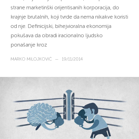
strane marketinški orijentisanih korporacija, do
krajnje brutalnih, koji tvrde da nema nikakve koristi
od nje. Definicijski, bihejvioralna ekonomija
pokušava da obradi iracionalno ljudsko
ponašanje kroz
MARKO MILOJKOVIĆ
—
19/11/2014