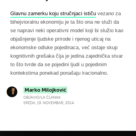
Glavnu zamerku koju stručnjaci ističu
vezano za
bihejvioralnu ekonomiju je ta što ona ne služi da
se napravi neki operativni model koji bi služio kao
objašnjenje ljudske prirode i njenog uticaj na
ekonomske odluke pojedinaca, već ostaje skup
kognitivnih grešaka čija je jedina zajednička stvar
to što tvrde da se pojedini ljudi u pojedinim
kontekstima ponekad ponašaju iracionalno.
Marko Milojković
OBJAVIO/LA ČLANAK.
SREDA, 19. NOVEMBAR, 2014.