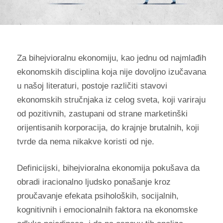
Za bihejvioralnu ekonomiju, kao jednu od najmlađih
ekonomskih disciplina koja nije dovoljno izučavana
u našoj literaturi, postoje različiti stavovi
ekonomskih stručnjaka iz celog sveta, koji variraju
od pozitivnih, zastupani od strane marketinški
orijentisanih korporacija, do krajnje brutalnih, koji
tvrde da nema nikakve koristi od nje.
Definicijski, bihejvioralna ekonomija pokušava da
obradi iracionalno ljudsko ponašanje kroz
proučavanje efekata psiholoških, socijalnih,
kognitivnih i emocionalnih faktora na ekonomske