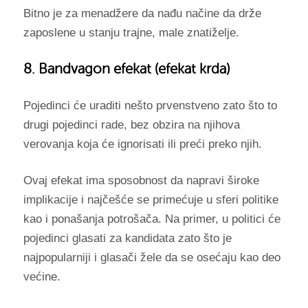
Bitno je za menadžere da nađu načine da drže
zaposlene u stanju trajne, male znatiželje.
8. Bandvagon efekat (efekat krda)
Pojedinci će uraditi nešto prvenstveno zato što to
drugi pojedinci rade, bez obzira na njihova
verovanja koja će ignorisati ili preći preko njih.
Ovaj efekat ima sposobnost da napravi široke
implikacije i najčešće se primećuje u sferi politike
kao i ponašanja potrošača. Na primer, u politici će
pojedinci glasati za kandidata zato što je
najpopularniji i glasači žele da se osećaju kao deo
većine.