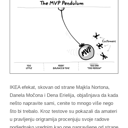
IKEA efekat, skovan od strane Majkla Nortona,
Danela Močona i Dena Erielija, objašnjava da kada
nešto napravite sami, cenite to mnogo više nego
što bi trebalo. Kroz testove su pokazali da amateri
u pravljenju origramija procenjuju svoje radove
podjednako vrednim kao one napravljene od strane