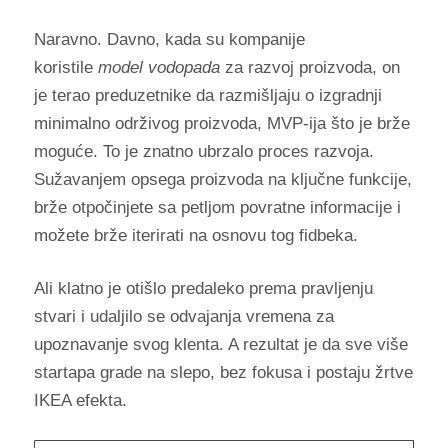
Naravno. Davno, kada su kompanije
koristile
model vodopada
za razvoj proizvoda, on
je terao preduzetnike da razmišljaju o izgradnji
minimalno održivog proizvoda, MVP-ija što je brže
moguće. To je znatno ubrzalo proces razvoja.
Sužavanjem opsega proizvoda na ključne funkcije,
brže otpočinjete sa petljom povratne informacije i
možete brže iterirati na osnovu tog fidbeka.
Ali klatno je otišlo predaleko prema pravljenju
stvari i udaljilo se odvajanja vremena za
upoznavanje svog klenta. A rezultat je da sve više
startapa grade na slepo, bez fokusa i postaju žrtve
IKEA efekta.