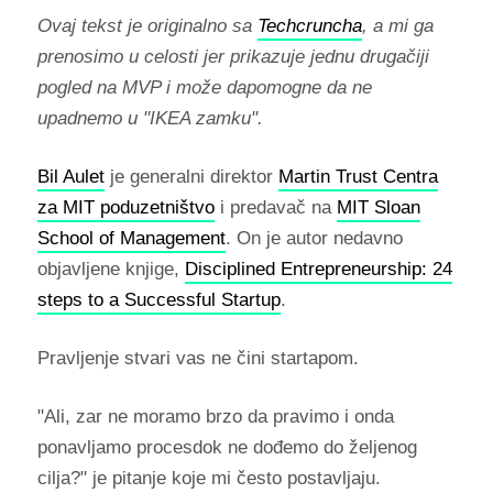
Ovaj tekst je originalno sa
Techcruncha
, a mi ga
prenosimo u celosti jer prikazuje jednu drugačiji
pogled na MVP i može dapomogne da ne
upadnemo u "IKEA zamku".
Bil Aulet
je generalni direktor
Martin Trust Centra
za MIT poduzetništvo
i predavač na
MIT Sloan
School of Management
. On je autor nedavno
objavljene knjige,
Disciplined Entrepreneurship: 24
steps to a Successful Startup
.
Pravljenje stvari vas ne čini startapom.
"Ali, zar ne moramo brzo da pravimo i onda
ponavljamo procesdok ne dođemo do željenog
cilja?" je pitanje koje mi često postavljaju.