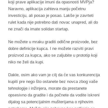
koji prave aplikacije imuni da opasnosti MVPja?
Naravno, aplikacija zahteva manju početnu
investiciju, ali posao je posao. Lakše je zavrteti
rulet kada nije potrebno dati novac unapred, ali do
ne znači da imate solidan startap.
Ne možete u mraku graditi odlične proizvode, bez
dobre definicije kupca. I ne možete razviti pravi
proizvod za kupca, ako se zaljubite u prototip koji
niko ne želi da kupi.
Dakle, osim ako vam je cilj da će vas konkurencija
kupiti pre nego što ostanete bez novca zbog vaše
tehnologije i inžinjera, morate da prestanete
opsesivno da gradite i da počnete da vodite iskreni
dijalog sa potencijalnim mušterijama o njihovim