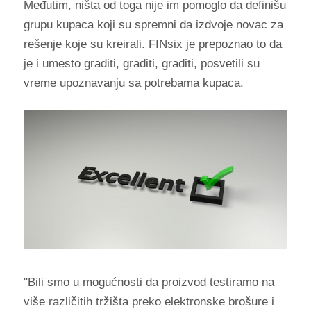
Međutim, ništa od toga nije im pomoglo da definišu
grupu kupaca koji su spremni da izdvoje novac za
rešenje koje su kreirali. FINsix je prepoznao to da
je i umesto graditi, graditi, graditi, posvetili su
vreme upoznavanju sa potrebama kupaca.
"Bili smo u mogućnosti da proizvod testiramo na
više različitih tržišta preko elektronske brošure i