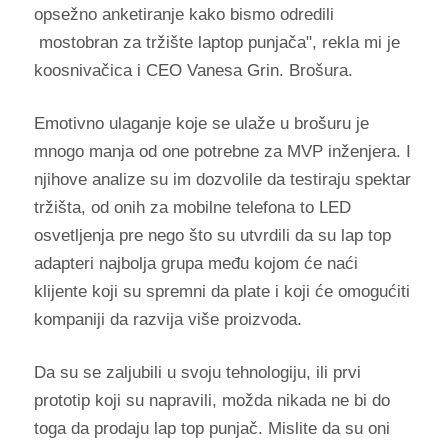
opsežno anketiranje kako bismo odredili
mostobran za tržište laptop punjača", rekla mi je
koosnivačica i CEO Vanesa Grin. Brošura.
Emotivno ulaganje koje se ulaže u brošuru je
mnogo manja od one potrebne za MVP inženjera. I
njihove analize su im dozvolile da testiraju spektar
tržišta, od onih za mobilne telefona to LED
osvetljenja pre nego što su utvrdili da su lap top
adapteri najbolja grupa među kojom će naći
klijente koji su spremni da plate i koji će omogućiti
kompaniji da razvija više proizvoda.
Da su se zaljubili u svoju tehnologiju, ili prvi
prototip koji su napravili, možda nikada ne bi do
toga da prodaju lap top punjač. Mislite da su oni