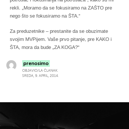
rekli. „Moramo da se fokusiramo na ZAŠTO pre
nego što se fokusiramo na ŠTA.“
Za preduzetnike – prestanite da se obuzimate
svojim MVPijem. Vaše prvo pitanje, pre KAKO i
ŠTA, mora da bude „ZA KOGA?“
prenosimo
OBJAVIO/LA ČLANAK.
SREDA, 9. APRIL, 2014.