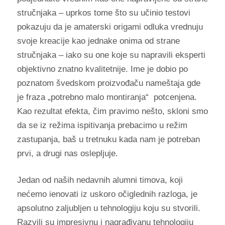
stručnjaka – uprkos tome što su učinio testovi
pokazuju da je amaterski origami odluka vrednuju
svoje kreacije kao jednake onima od strane
stručnjaka – iako su one koje su napravili eksperti
objektivno znatno kvalitetnije. Ime je dobio po
poznatom švedskom proizvođaču nameštaja gde
je fraza „potrebno malo montiranja“ potcenjena.
Kao rezultat efekta, čim pravimo nešto, skloni smo
da se iz režima ispitivanja prebacimo u režim
zastupanja, baš u tretnuku kada nam je potreban
prvi, a drugi nas oslepljuje.
Jedan od naših nedavnih alumni timova, koji
nećemo ienovati iz uskoro očiglednih razloga, je
apsolutno zaljubljen u tehnologiju koju su stvorili.
Razvili su impresivnu i nagrađivanu tehnologiju