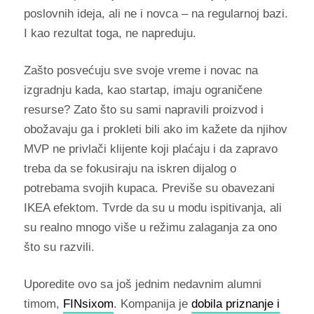
poslovnih ideja, ali ne i novca – na regularnoj bazi.
I kao rezultat toga, ne napreduju.
Zašto posvećuju sve svoje vreme i novac na
izgradnju kada, kao startap, imaju ograničene
resurse? Zato što su sami napravili proizvod i
obožavaju ga i prokleti bili ako im kažete da njihov
MVP ne privlači klijente koji plaćaju i da zapravo
treba da se fokusiraju na iskren dijalog o
potrebama svojih kupaca. Previše su obavezani
IKEA efektom. Tvrde da su u modu ispitivanja, ali
su realno mnogo više u režimu zalaganja za ono
što su razvili.
Uporedite ovo sa još jednim nedavnim alumni
timom,
FINsixom
. Kompanija je
dobila priznanje i