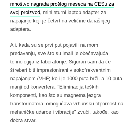
mnoštvo nagrada prošlog meseca na CESu za
svoj proizvod
, minijaturni laptop adapter za
napajanje koji je četvrtina veličine današnjeg
adaptera.
Ali, kada su se prvi put pojavili na mom
predavanju, sve što su imali je obećavajuća
tehnologija iz laboratorije. Siguran sam da će
štreberi biti impresionirani visokofrekventnim
napajanjem (VHF) koji je 1000 puta brži, a 10 puta
manji od konvertera. "Eliminacija teških
komponenti, kao što su magnetna jezgra
transformatora, omogućava vrhunsku otpornost na
mehaničke udarce i vibracije" zvuči, takođe, kao
dobra stvar.