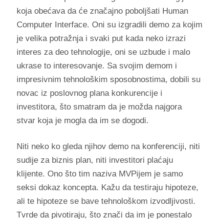
koja obećava da će značajno poboljšati Human
Computer Interface. Oni su izgradili demo za kojim
je velika potražnja i svaki put kada neko izrazi
interes za deo tehnologije, oni se uzbude i malo
ukrase to interesovanje. Sa svojim demom i
impresivnim tehnološkim sposobnostima, dobili su
novac iz poslovnog plana konkurencije i
investitora, što smatram da je možda najgora
stvar koja je mogla da im se dogodi.
Niti neko ko gleda njihov demo na konferenciji, niti
sudije za biznis plan, niti investitori plaćaju
klijente. Ono što tim naziva MVPijem je samo
seksi dokaz koncepta. Kažu da testiraju hipoteze,
ali te hipoteze se bave tehnološkom izvodljivosti.
Tvrde da pivotiraju, što znači da im je ponestalo