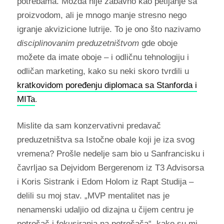
potrebama. Možda nije zabavno kao petljanje sa
proizvodom, ali je mnogo manje stresno nego
igranje akvizicione lutrije. To je ono što nazivamo
disciplinovanim preduzetništvom
gde oboje
možete da imate oboje – i odličnu tehnologiju i
odličan marketing, kako su neki skoro tvrdili u
kratkovidom poređenju diplomaca sa Stanforda i
MITa
.
Mislite da sam konzervativni predavač
preduzetništva sa Istočne obale koji je iza svog
vremena? Prošle nedelje sam bio u Sanfrancisku i
čavrljao sa Dejvidom Bergerenom iz T3 Advisorsa
i Koris Sistrank i Edom Holom iz Rapt Studija –
delili su moj stav. „MVP mentalitet nas je
nenamenski udaljio od dizajna u čijem centru je
potrošač i fokusiranja na potrošača“, kako su mi