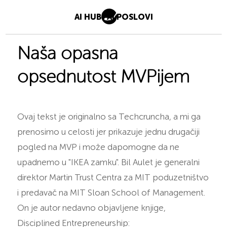
AI HUB
AI POSLOVI
Naša opasna
opsednutost MVPijem
Ovaj tekst je originalno sa Techcruncha, a mi ga
prenosimo u celosti jer prikazuje jednu drugačiji
pogled na MVP i može dapomogne da ne
upadnemo u "IKEA zamku". Bil Aulet je generalni
direktor Martin Trust Centra za MIT poduzetništvo
i predavač na MIT Sloan School of Management.
On je autor nedavno objavljene knjige,
Disciplined Entrepreneurship: