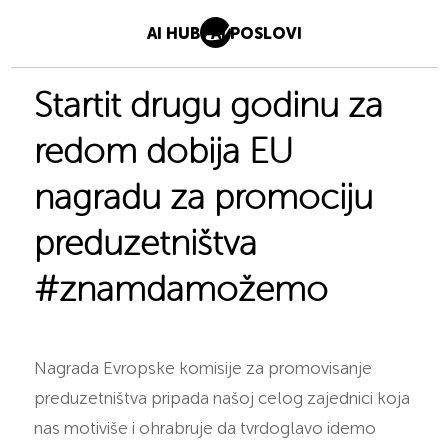
AI HUB
AI POSLOVI
Startit drugu godinu za
redom dobija EU
nagradu za promociju
preduzetništva
#znamdamožemo
Nagrada Evropske komisije za promovisanje
preduzetništva pripada našoj celog zajednici koja
nas motiviše i ohrabruje da tvrdoglavo idemo