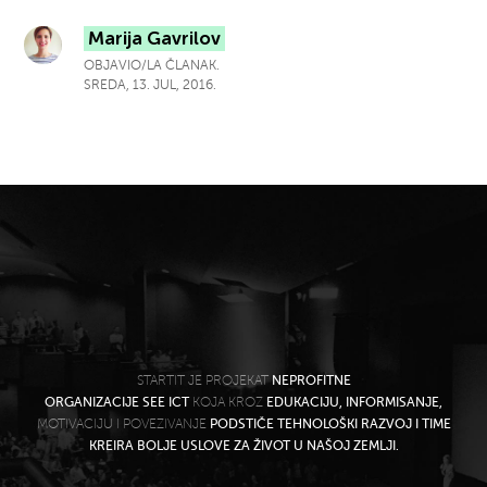
Marija Gavrilov
OBJAVIO/LA ČLANAK.
SREDA, 13. JUL, 2016.
STARTIT JE PROJEKAT
NEPROFITNE
ORGANIZACIJE SEE ICT
KOJA KROZ
EDUKACIJU, INFORMISANJE,
MOTIVACIJU I POVEZIVANJE
PODSTIČE TEHNOLOŠKI RAZVOJ I TIME
KREIRA BOLJE USLOVE ZA ŽIVOT U NAŠOJ ZEMLJI.