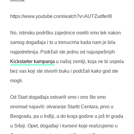
https://www.youtube.com/watch?v=AUTZudferI8
No, istinsku podršku zajednice osetili smo tek nakon
samog događaja i to u trenucima kada nam je bila
najpotrebnija. Podržali ste jednu od najuspešnijih
Kickstarter kampanja
u našoj zemlji, koja ne bi uspela
bez vas koji ste stvorili buku i podržali kako god ste
mogli.
Od Start događaja ostvarili smo i ono što smo
onomad najavili: otvaranje Startit Centara, prvo u
Beogradu, pa u Inđiji, a do kraja godine u još tri grada
u Srbiji. Opet, događaji i kursevi koje realizujemo u