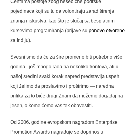
Centrima postoje zbog nesebične podrške
pojedinaca koji su tu da volontiraju zarad širenja
znanja i iskustva, kao što je slučaj sa besplatnim
kursevima programiranja (prijave su
ponovo otvorene
za Inđiju).
Svesni smo da će za šire promene biti potrebno više
godina i još mnogo rada na nekoliko frontova, ali u
našoj sredini svaki korak napred predstavlja uspeh
koji želimo da proslavimo i proširimo — naredna
prilika za to biće drugi Znam da možemo događaj na
jesen, o kome ćemo vas tek obavestiti.
Od 2006. godine evropskom nagradom Enterprise
Promotion Awards nagrađuje se doprinos u