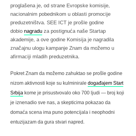
proglašena je, od strane Evropske komisije,
nacionalnim pobednikom u oblasti promocije
preduzetništva. SEE ICT je prošle godine
dobio
nagradu
za postignuća naše Startap
akademije, a ove godine Komisija je nagradila
značajnu ulogu kampanje Znam da možemo u
afirmaciji mladih preduzetnika.
Pokret Znam da možemo zahuktao se prošle godine
nizom aktivnosti koje su kulminirale
događajem Start
Srbija
kome je prisustvovalo oko 700 ljudi — broj koji
je iznenadio sve nas, a skepticima pokazao da
domaća scena ima puno potencijala i neophodni
entuzijazam da gura stvari napred.