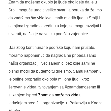
Znam da možemo okupio je ljude oko ideje da je u
Srbiji moguće uraditi velike stvari, a
poruka da želimo
da zadržimo što više kvalitetnih mladih ljudi u Srbiji i
sa njima izgradimo sredinu u kojoj se mogu razvijati i
stvarati, naišla je na veliku podršku zajednice.
Baš zbog kontinuirane podrške koju nam pružate,
moramo napomenuti da nagrada ne pripada samo
našoj organizaciji, već zajednici bez koje sami ne
bismo mogli da budemo tu gde smo. Samu kampanju
je online propratilo oko pola miliona ljudi, kroz
šerovanje videa, tvitovanjem sa #znamdamozemo ili
slikanjem ispred
Znam da možemo zida
u
tadašnjem središtu organizacije, u Potkrovlju u Kneza
Miloša.