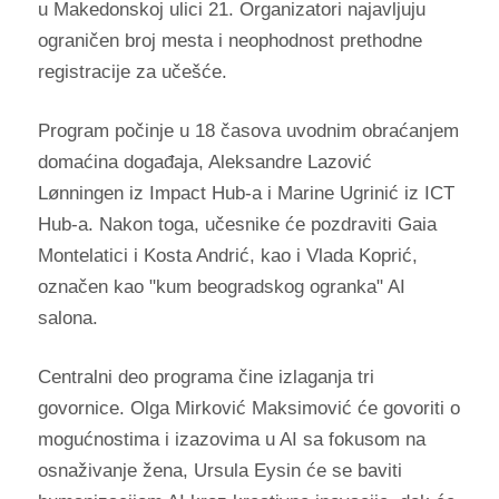
u Makedonskoj ulici 21. Organizatori najavljuju
ograničen broj mesta i neophodnost prethodne
registracije za učešće.
Program počinje u 18 časova uvodnim obraćanjem
domaćina događaja, Aleksandre Lazović
Lønningen iz Impact Hub-a i Marine Ugrinić iz ICT
Hub-a. Nakon toga, učesnike će pozdraviti Gaia
Montelatici i Kosta Andrić, kao i Vlada Koprić,
označen kao "kum beogradskog ogranka" AI
salona.
Centralni deo programa čine izlaganja tri
govornice. Olga Mirković Maksimović će govoriti o
mogućnostima i izazovima u AI sa fokusom na
osnaživanje žena, Ursula Eysin će se baviti