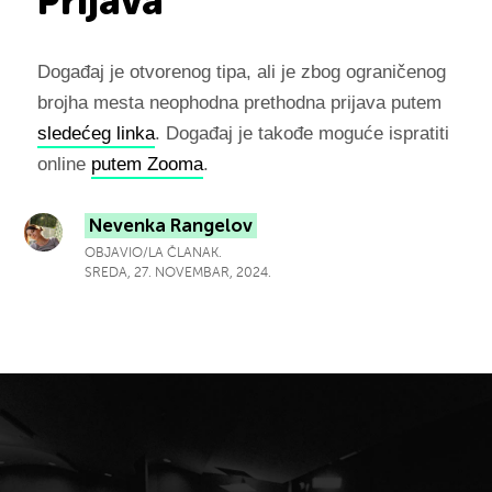
Prijava
Događaj je otvorenog tipa, ali je zbog ograničenog
brojha mesta neophodna prethodna prijava putem
sledećeg linka
. Događaj je takođe moguće ispratiti
online
putem Zooma
.
Nevenka Rangelov
OBJAVIO/LA ČLANAK.
SREDA, 27. NOVEMBAR, 2024.