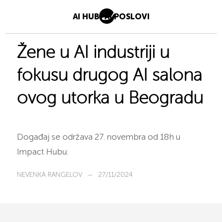
AI HUB
AI POSLOVI
Žene u AI industriji u
fokusu drugog AI salona
ovog utorka u Beogradu
Događaj se održava 27. novembra od 18h u
Impact Hubu.
NEVENKA RANGELOV
—
27/11/2024