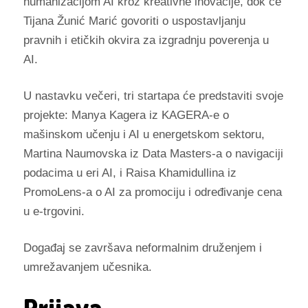
humanizacijom AI kroz kreativne inovacije, dok će
Tijana Žunić Marić govoriti o uspostavljanju
pravnih i etičkih okvira za izgradnju poverenja u
AI.
U nastavku večeri, tri startapa će predstaviti svoje
projekte: Manya Kagera iz KAGERA-e o
mašinskom učenju i AI u energetskom sektoru,
Martina Naumovska iz Data Masters-a o navigaciji
podacima u eri AI, i Raisa Khamidullina iz
PromoLens-a o AI za promociju i određivanje cena
u e-trgovini.
Događaj se završava neformalnim druženjem i
umrežavanjem učesnika.