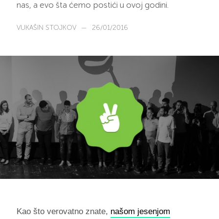
nas, a evo šta ćemo postići u ovoj godini.
VUKAŠIN STOJKOV
—
26/01/2016
Kao što verovatno znate,
našom jesenjom