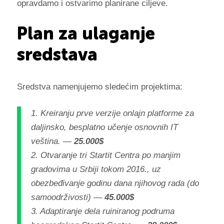
opravdamo i ostvarimo planirane ciljeve.
Plan za ulaganje
sredstava
Sredstva namenjujemo sledećim projektima:
1. Kreiranju prve verzije onlajn platforme za
daljinsko, besplatno učenje osnovnih IT
veština. —
25.000$
2. Otvaranje tri Startit Centra po manjim
gradovima u Srbiji tokom 2016., uz
obezbeđivanje godinu dana njihovog rada (do
samoodrživosti) —
45.000$
3. Adaptiranje dela ruiniranog podruma