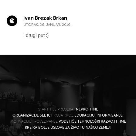
Ivan Brezak Brkan
UTORAK, 26. JANUAR, 2016.
I drugi put :)
STARTIT JE PROJEKAT
NEPROFITNE
ORGANIZACIJE SEE ICT
KOJA KROZ
EDUKACIJU, INFORMISANJE,
MOTIVACIJU I POVEZIVANJE
PODSTIČE TEHNOLOŠKI RAZVOJ I TIME
KREIRA BOLJE USLOVE ZA ŽIVOT U NAŠOJ ZEMLJI.