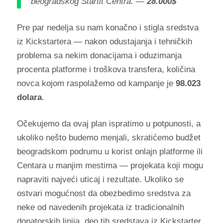
beogradskog Startit Centra. —
28.000$
Pre par nedelja su nam konačno i stigla sredstva
iz Kickstartera — nakon odustajanja i tehničkih
problema sa nekim donacijama i oduzimanja
procenta platforme i troškova transfera, količina
novca kojom raspolažemo od kampanje je
98.023
dolara
.
Očekujemo da ovaj plan ispratimo u potpunosti, a
ukoliko nešto budemo menjali, skratićemo budžet
beogradskom podrumu u korist onlajn platforme ili
Centara u manjim mestima — projekata koji mogu
napraviti najveći uticaj i rezultate. Ukoliko se
ostvari mogućnost da obezbedimo sredstva za
neke od navedenih projekata iz tradicionalnih
donatorskih linija, deo tih sredstava iz Kickstarter