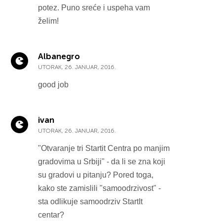
potez. Puno sreće i uspeha vam
želim!
Albanegro
UTORAK, 26. JANUAR, 2016.
good job
ivan
UTORAK, 26. JANUAR, 2016.
"Otvaranje tri Startit Centra po manjim
gradovima u Srbiji" - da li se zna koji
su gradovi u pitanju? Pored toga,
kako ste zamislili "samoodrzivost" -
sta odlikuje samoodrziv StartIt
centar?