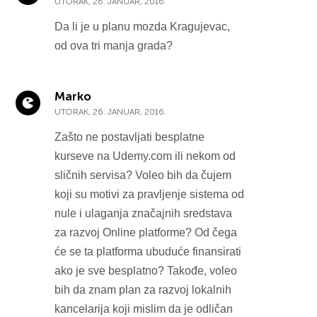
UTORAK, 26. JANUAR, 2016.
Da li je u planu mozda Kragujevac,
od ova tri manja grada?
Marko
UTORAK, 26. JANUAR, 2016.
Zašto ne postavljati besplatne
kurseve na Udemy.com ili nekom od
sličnih servisa? Voleo bih da čujem
koji su motivi za pravljenje sistema od
nule i ulaganja značajnih sredstava
za razvoj Online platforme? Od čega
će se ta platforma ubuduće finansirati
ako je sve besplatno? Takođe, voleo
bih da znam plan za razvoj lokalnih
kancelarija koji mislim da je odličan