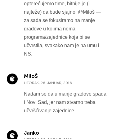
opterećujemo time, bitnije je (i
najteže) da bude sjajno. @Miloš —
za sada se fokusiramo na manje
gradove u kojima nema
programa/zajednice koja bi se
učvrstila, svakako nam je na umu i
NS.
MiloŠ
UTORAK, 26. JANUAR, 2016.
Nadam se da u manje gradove spada
i Novi Sad, jer nam stvarno treba
učvršćivanje zajednice.
Janko