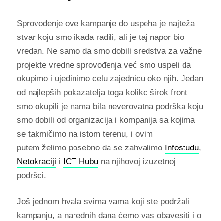
Sprovođenje ove kampanje do uspeha je najteža
stvar koju smo ikada radili, ali je taj napor bio
vredan. Ne samo da smo dobili sredstva za važne
projekte vredne sprovođenja već smo uspeli da
okupimo i ujedinimo celu zajednicu oko njih. Jedan
od najlepših pokazatelja toga koliko širok front
smo okupili je nama bila neverovatna podrška koju
smo dobili od organizacija i kompanija sa kojima
se takmičimo na istom terenu, i ovim
putem želimo posebno da se zahvalimo
Infostudu
,
Netokraciji
i
ICT Hubu
na njihovoj izuzetnoj
podršci.
Još jednom hvala svima vama koji ste podržali
kampanju, a narednih dana ćemo vas obavesiti i o