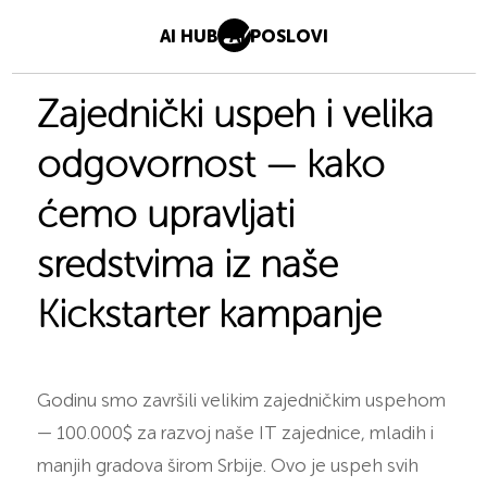
AI HUB
AI POSLOVI
Zajednički uspeh i velika
odgovornost — kako
ćemo upravljati
sredstvima iz naše
Kickstarter kampanje
Godinu smo završili velikim zajedničkim uspehom
— 100.000$ za razvoj naše IT zajednice, mladih i
manjih gradova širom Srbije. Ovo je uspeh svih