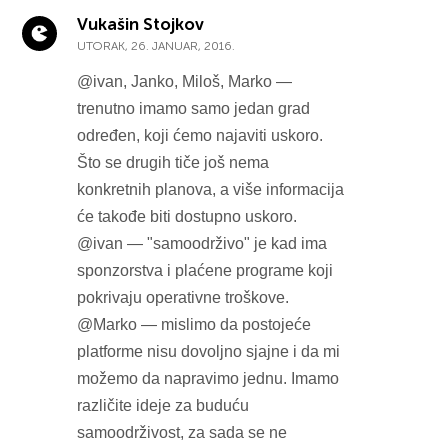
Vukašin Stojkov
UTORAK, 26. JANUAR, 2016.
@ivan, Janko, Miloš, Marko —
trenutno imamo samo jedan grad
određen, koji ćemo najaviti uskoro.
Što se drugih tiče još nema
konkretnih planova, a više informacija
će takođe biti dostupno uskoro.
@ivan — "samoodrživo" je kad ima
sponzorstva i plaćene programe koji
pokrivaju operativne troškove.
@Marko — mislimo da postojeće
platforme nisu dovoljno sjajne i da mi
možemo da napravimo jednu. Imamo
različite ideje za buduću
samoodrživost, za sada se ne