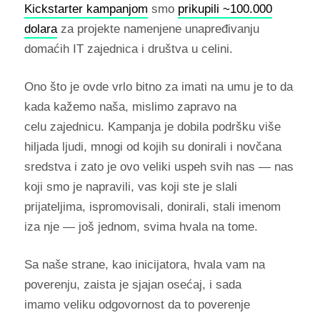
Kickstarter kampanjom
smo
prikupili ~100.000
dolara
za projekte namenjene unapređivanju
domaćih IT zajednica i društva u celini.
Ono što je ovde vrlo bitno za imati na umu je to da
kada kažemo naša, mislimo zapravo na
celu zajednicu. Kampanja je dobila podršku više
hiljada ljudi, mnogi od kojih su donirali i novčana
sredstva i zato je ovo veliki uspeh svih nas — nas
koji smo je napravili, vas koji ste je slali
prijateljima, ispromovisali, donirali, stali imenom
iza nje — još jednom, svima hvala na tome.
Sa naše strane, kao inicijatora, hvala vam na
poverenju, zaista je sjajan osećaj, i sada
imamo veliku odgovornost da to poverenje