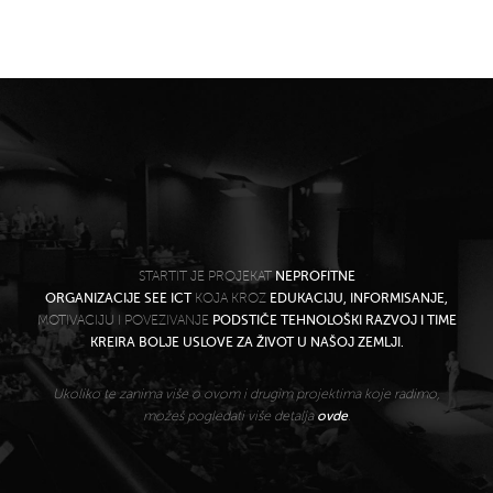
STARTIT JE PROJEKAT
NEPROFITNE
ORGANIZACIJE SEE ICT
KOJA KROZ
EDUKACIJU, INFORMISANJE,
MOTIVACIJU I POVEZIVANJE
PODSTIČE TEHNOLOŠKI RAZVOJ I TIME
KREIRA BOLJE USLOVE ZA ŽIVOT U NAŠOJ ZEMLJI.
Ukoliko te zanima više o ovom i drugim projektima koje radimo,
možeš pogledati više detalja
ovde
.