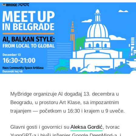
MyBridge organizuje AI događaj 13. decembra u
Beogradu, u prostoru Art Klase, sa impozantnim
trajanjem — početkom u 16:30 i krajem u 9 uveče.
Glavni gosti i govornici su
Aleksa Gordić
, tvorac
YugoGPT-a i bivši inženjer Google DeepMind-a, i