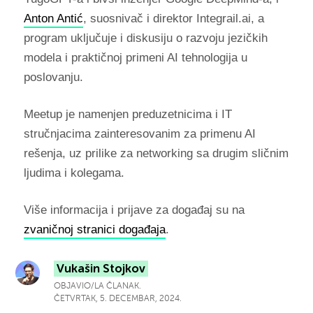
Anton Antić
, suosnivač i direktor Integrail.ai, a
program uključuje i diskusiju o razvoju jezičkih
modela i praktičnoj primeni AI tehnologija u
poslovanju.
Meetup je namenjen preduzetnicima i IT
stručnjacima zainteresovanim za primenu AI
rešenja, uz prilike za networking sa drugim sličnim
ljudima i kolegama.
Više informacija i prijave za događaj su na
zvaničnoj stranici događaja
.
Vukašin Stojkov
OBJAVIO/LA ČLANAK.
ČETVRTAK, 5. DECEMBAR, 2024.