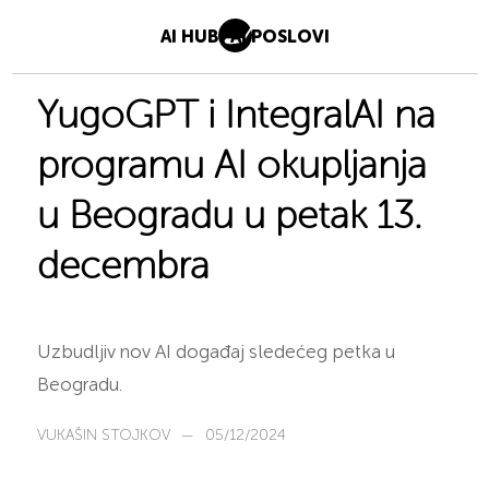
AI HUB
AI POSLOVI
YugoGPT i IntegralAI na
programu AI okupljanja
u Beogradu u petak 13.
decembra
Uzbudljiv nov AI događaj sledećeg petka u
Beogradu.
VUKAŠIN STOJKOV
—
05/12/2024