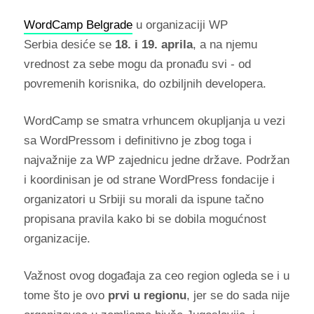
WordCamp Belgrade
u organizaciji WP
Serbia desiće se
18. i 19. aprila
, a na njemu
vrednost za sebe mogu da pronađu svi - od
povremenih korisnika, do ozbiljnih developera.
WordCamp se smatra vrhuncem okupljanja u vezi
sa WordPressom i definitivno je zbog toga i
najvažnije za WP zajednicu jedne države. Podržan
i koordinisan je od strane WordPress fondacije i
organizatori u Srbiji su morali da ispune tačno
propisana pravila kako bi se dobila mogućnost
organizacije.
Važnost ovog događaja za ceo region ogleda se i u
tome što je ovo
prvi u regionu
, jer se do sada nije