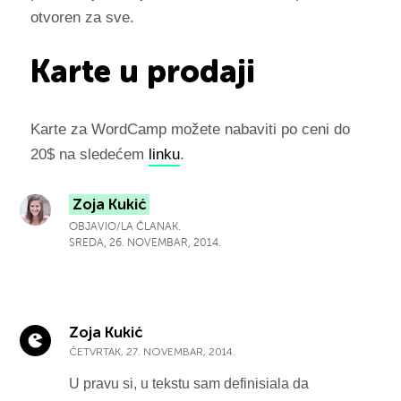
otvoren za sve.
Karte u prodaji
Karte za WordCamp možete nabaviti po ceni do
20$ na sledećem
linku
.
Zoja Kukić
OBJAVIO/LA ČLANAK.
SREDA, 26. NOVEMBAR, 2014.
Zoja Kukić
ČETVRTAK, 27. NOVEMBAR, 2014.
U pravu si, u tekstu sam definisiala da