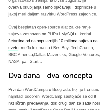
organizovao u zemljama bivše Jugoslavije i
ovakva okupljanja samo ojačavaju i doprinose u
jakoj meri daljem razvitku WordPress zajednice.
Ovaj besplatan open-source alat za kreiranje
sajtova zasnovan na PHPu i MySQLu, koristi
četvrtina od najpopularnijih 10 miliona sajtova na
svetu
, među kojima su i BestBuy, TechCrunch,
BBC America,Dallas Mavericks, Google Ventures,
NASA, pa i Startit.
Dva dana - dva koncepta
Prvi dan WordCampa u Beogradu, koji je trenutno
najmlađi odobreni WordCamp sastojaće se od
8
različitih predavanja
, dok drugi dan za sada nosi