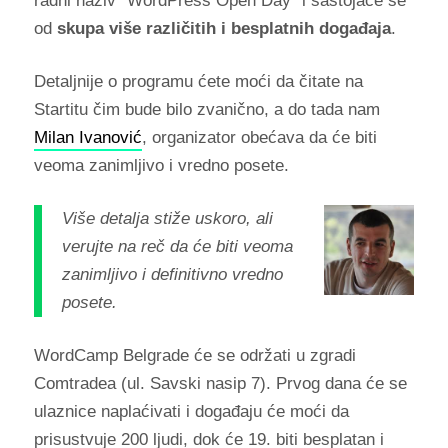
radni naziv "WordPress Open Day" i sastojaće se
od
skupa više različitih i besplatnih događaja
.
Detaljnije o programu ćete moći da čitate na
Startitu čim bude bilo zvanično, a do tada nam
Milan Ivanović
, organizator obećava da će biti
veoma zanimljivo i vredno posete.
Više detalja stiže uskoro, ali
verujte na reč da će biti veoma
zanimljivo i definitivno vredno
posete.
WordCamp Belgrade će se održati u zgradi
Comtradea (ul. Savski nasip 7). Prvog dana će se
ulaznice naplaćivati i događaju će moći da
prisustvuje 200 ljudi, dok će 19. biti besplatan i