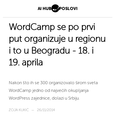
AI HUB
AI POSLOVI
WordCamp se po prvi
put organizuje u regionu
i to u Beogradu - 18. i
19. aprila
Nakon što ih se 300 organizovalo širom sveta
WordCamp jedno od najvećih okupljanja
WordPress zajednice, dolazi u Srbiju.
ZOJA KUKIĆ
—
26/11/2014