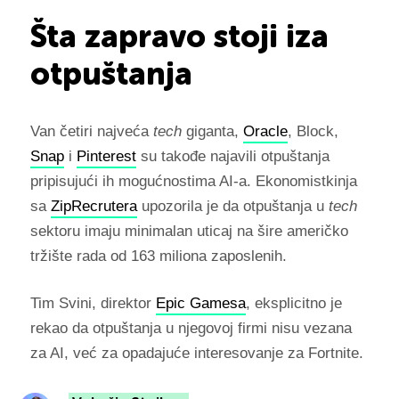
Šta zapravo stoji iza
otpuštanja
Van četiri najveća
tech
giganta,
Oracle
, Block,
Snap
i
Pinterest
su takođe najavili otpuštanja
pripisujući ih mogućnostima AI-a. Ekonomistkinja
sa
ZipRecrutera
upozorila je da otpuštanja u
tech
sektoru imaju minimalan uticaj na šire američko
tržište rada od 163 miliona zaposlenih.
Tim Svini, direktor
Epic Gamesa
, eksplicitno je
rekao da otpuštanja u njegovoj firmi nisu vezana
za AI, već za opadajuće interesovanje za Fortnite.