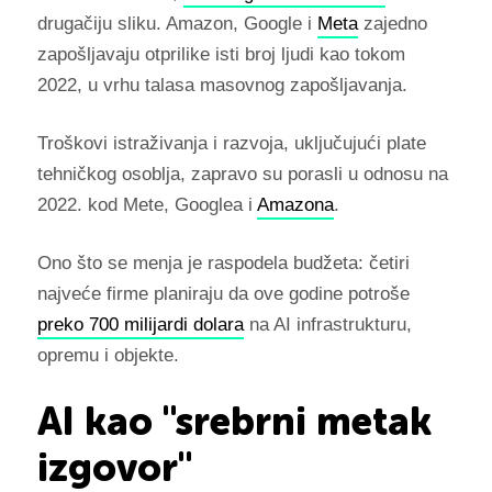
drugačiju sliku. Amazon, Google i
Meta
zajedno
zapošljavaju otprilike isti broj ljudi kao tokom
2022, u vrhu talasa masovnog zapošljavanja.
Troškovi istraživanja i razvoja, uključujući plate
tehničkog osoblja, zapravo su porasli u odnosu na
2022. kod Mete, Googlea i
Amazona
.
Ono što se menja je raspodela budžeta: četiri
najveće firme planiraju da ove godine potroše
preko 700 milijardi dolara
na AI infrastrukturu,
opremu i objekte.
AI kao "srebrni metak
izgovor"