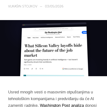
VUKAŠIN STOJKOV
—
03/05/2026
Usred mnogih vesti o masovnim otpuštanjima u
tehnološkim kompanijama i predviđanju da će AI
zameniti radnike,
Washington Post analiza
donosi