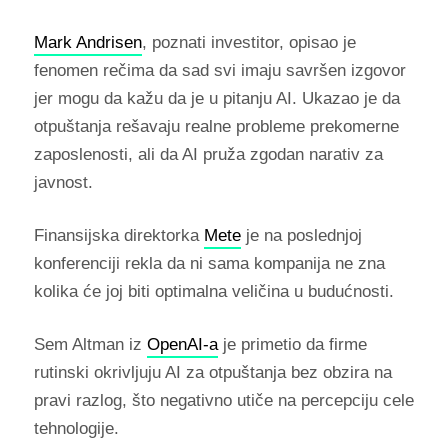
Mark Andrisen
, poznati investitor, opisao je
fenomen rečima da sad svi imaju savršen izgovor
jer mogu da kažu da je u pitanju AI. Ukazao je da
otpuštanja rešavaju realne probleme prekomerne
zaposlenosti, ali da AI pruža zgodan narativ za
javnost.
Finansijska direktorka
Mete
je na poslednjoj
konferenciji rekla da ni sama kompanija ne zna
kolika će joj biti optimalna veličina u budućnosti.
Sem Altman iz
OpenAI-a
je primetio da firme
rutinski okrivljuju AI za otpuštanja bez obzira na
pravi razlog, što negativno utiče na percepciju cele
tehnologije.