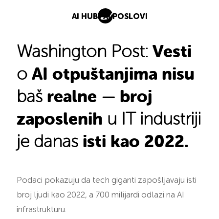
AI HUB
AI POSLOVI
Vesti
Washington Post:
AI otpuštanjima nisu
o
realne
broj
baš
—
zaposlenih
u IT industriji
isti kao 2022.
je danas
Podaci pokazuju da tech giganti zapošljavaju isti
broj ljudi kao 2022, a 700 milijardi odlazi na AI
infrastrukturu.