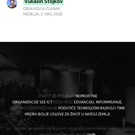
Vukašin Stojkov
OBJAVIO/LA ČLANAK.
NEDELJA, 3. MAJ, 2026.
STARTIT JE PROJEKAT
NEPROFITNE
ORGANIZACIJE SEE ICT
KOJA KROZ
EDUKACIJU, INFORMISANJE,
MOTIVACIJU I POVEZIVANJE
PODSTIČE TEHNOLOŠKI RAZVOJ I TIME
KREIRA BOLJE USLOVE ZA ŽIVOT U NAŠOJ ZEMLJI.
Ukoliko te zanima više o ovom i drugim projektima koje radimo,
možeš pogledati više detalja
ovde
.