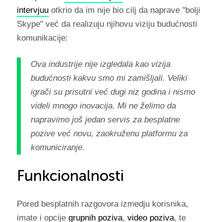
intervjuu
otkrio da im nije bio cilj da naprave "bolji
Skype" već da realizuju njihovu viziju budućnosti
komunikacije:
Ova industrije nije izgledala kao vizija
budućnosti kakvu smo mi zamišljali. Veliki
igrači su prisutni već dugi niz godina i nismo
videli mnogo inovacija. Mi ne želimo da
napravimo još jedan servis za besplatne
pozive već novu, zaokruženu platformu za
komuniciranje.
Funkcionalnosti
Pored besplatnih razgovora izmedju korisnika,
imate i opcije
grupnih poziva
,
video poziva
, te