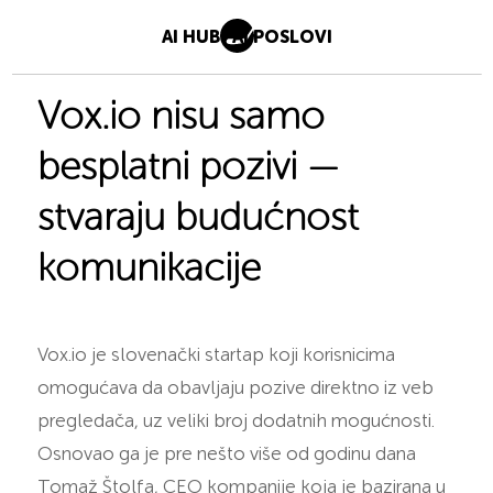
AI HUB
AI POSLOVI
Vox.io nisu samo
besplatni pozivi —
stvaraju budućnost
komunikacije
Vox.io je slovenački startap koji korisnicima
omogućava da obavljaju pozive direktno iz veb
pregledača, uz veliki broj dodatnih mogućnosti.
Osnovao ga je pre nešto više od godinu dana
Tomaž Štolfa, CEO kompanije koja je bazirana u