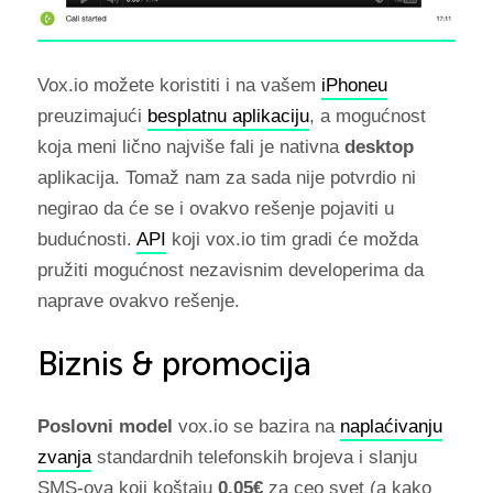
Vox.io možete koristiti i na vašem
iPhoneu
preuzimajući
besplatnu aplikaciju
, a mogućnost
koja meni lično najviše fali je nativna
desktop
aplikacija. Tomaž nam za sada nije potvrdio ni
negirao da će se i ovakvo rešenje pojaviti u
budućnosti.
API
koji vox.io tim gradi će možda
pružiti mogućnost nezavisnim developerima da
naprave ovakvo rešenje.
Biznis & promocija
Poslovni model
vox.io se bazira na
naplaćivanju
zvanja
standardnih telefonskih brojeva i slanju
SMS-ova koji koštaju
0.05€
za ceo svet (a kako