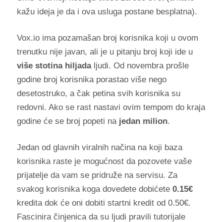
kažu ideja je da i ova usluga postane besplatna).
Vox.io ima pozamašan broj korisnika koji u ovom
trenutku nije javan, ali je u pitanju broj koji ide u
više stotina hiljada
ljudi. Od novembra prošle
godine broj korisnika porastao više nego
desetostruko, a čak petina svih korisnika su
redovni. Ako se rast nastavi ovim tempom do kraja
godine će se broj popeti na
jedan milion
.
Jedan od glavnih viralnih načina na koji baza
korisnika raste je mogućnost da pozovete vaše
prijatelje da vam se pridruže na servisu. Za
svakog korisnika koga dovedete dobićete
0.15€
kredita dok će oni dobiti startni kredit od 0.50€.
Fascinira činjenica da su ljudi pravili tutorijale