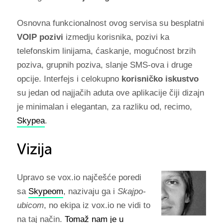
Osnovna funkcionalnost ovog servisa su besplatni
VOIP pozivi
izmedju korisnika, pozivi ka
telefonskim linijama,
ćaskanje, mogućnost brzih
poziva, grupnih poziva, slanje SMS-ova i druge
opcije. Interfejs i celokupno
korisničko iskustvo
su jedan od najjačih aduta ove aplikacije čiji dizajn
je minimalan i elegantan, za razliku od, recimo,
Skypea
.
Vizija
Upravo se vox.io najčešće poredi
sa
Skypeom
, nazivaju ga i
Skajpo-
ubicom
, no ekipa iz vox.io ne vidi to
na taj način.
Tomaž nam je u