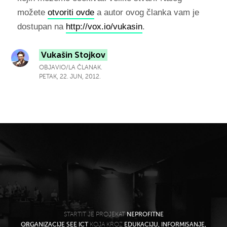
možete
otvoriti ovde
a autor ovog članka vam je
dostupan na
http://vox.io/vukasin
.
Vukašin Stojkov
OBJAVIO/LA ČLANAK.
PETAK, 22. JUN, 2012.
STARTIT JE PROJEKAT
NEPROFITNE
ORGANIZACIJE SEE ICT
KOJA KROZ
EDUKACIJU, INFORMISANJE,