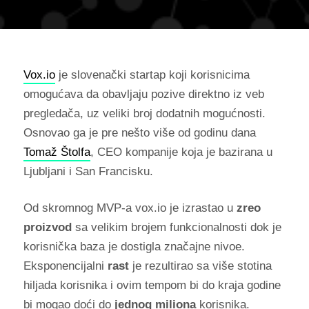
Vox.io
je slovenački startap koji korisnicima
omogućava da obavljaju pozive direktno iz veb
pregledača, uz veliki broj dodatnih mogućnosti.
Osnovao ga je pre nešto više od godinu dana
Tomaž Štolfa
, CEO kompanije koja je bazirana u
Ljubljani i San Francisku.
Od skromnog MVP-a vox.io je izrastao u
zreo
proizvod
sa velikim brojem funkcionalnosti dok je
korisnička baza je dostigla značajne nivoe.
Eksponencijalni
rast
je rezultirao sa više stotina
hiljada korisnika i ovim tempom bi do kraja godine
bi mogao doći do
jednog miliona
korisnika.