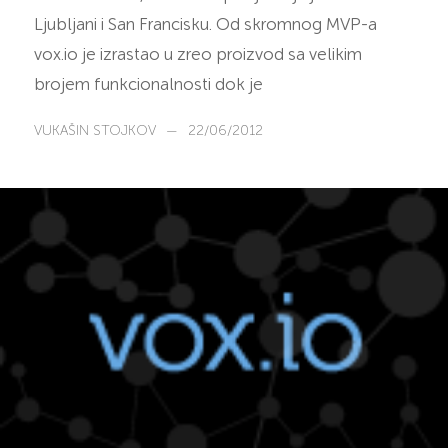
Ljubljani i San Francisku. Od skromnog MVP-a
vox.io je izrastao u zreo proizvod sa velikim
brojem funkcionalnosti dok je
VUKAŠIN STOJKOV
—
22/06/2012