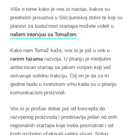
Više o tome kako je vox.io nastao, kakve su
prednosti prisustva u Silicijumskoj dolini te koji su
planovi za budućnost startapa možete videti u
našem intervjuu sa Tomažom
.
Kako nam Tomaž kaže, vox.io je još u vek u
ranim fazama
razvoja. U pitanju je medjutim
ambiciozan startap sa jakom vizijom koji već
ostvaruje solidnu trakciju. Cilj im je da za tri
godine budu u svetskom vrhu kada su u pitanju
komunikacioni proizvodi.
Vox.io je prošao dobar put od koncepta do
razvijenog proizvoda i predstavlja jedan od onih
regionalnih startapa koje treba posmatrati i od
kojih možemo očekivati velike stvari. Nalog