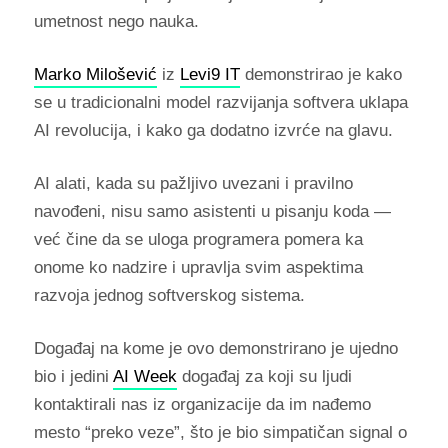
umetnost nego nauka.
Marko Milošević
iz
Levi9 IT
demonstrirao je kako
se u tradicionalni model razvijanja softvera uklapa
AI revolucija, i kako ga dodatno izvrće na glavu.
AI alati, kada su pažljivo uvezani i pravilno
navođeni, nisu samo asistenti u pisanju koda —
već čine da se uloga programera pomera ka
onome ko nadzire i upravlja svim aspektima
razvoja jednog softverskog sistema.
Događaj na kome je ovo demonstrirano je ujedno
bio i jedini
AI Week
događaj za koji su ljudi
kontaktirali nas iz organizacije da im nađemo
mesto “preko veze”, što je bio simpatičan signal o