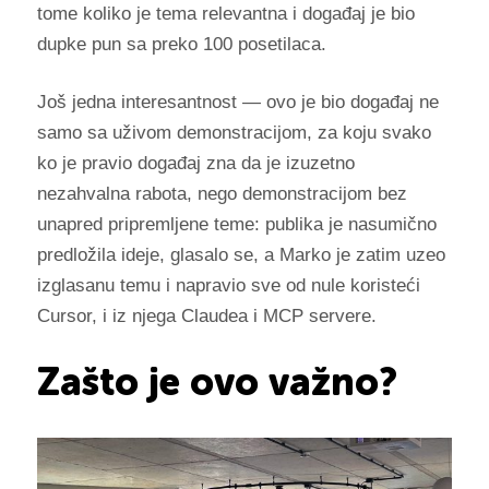
tome koliko je tema relevantna i događaj je bio
dupke pun sa preko 100 posetilaca.
Još jedna interesantnost — ovo je bio događaj ne
samo sa uživom demonstracijom, za koju svako
ko je pravio događaj zna da je izuzetno
nezahvalna rabota, nego demonstracijom bez
unapred pripremljene teme: publika je nasumično
predložila ideje, glasalo se, a Marko je zatim uzeo
izglasanu temu i napravio sve od nule koristeći
Cursor, i iz njega Claudea i MCP servere.
Zašto je ovo važno?