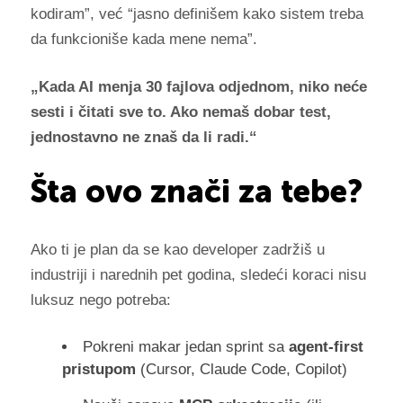
kodiram”, već “jasno definišem kako sistem treba
da funkcioniše kada mene nema”.
„Kada AI menja 30 fajlova odjednom, niko neće
sesti i čitati sve to. Ako nemaš dobar test,
jednostavno ne znaš da li radi.“
Šta ovo znači za tebe?
Ako ti je plan da se kao developer zadržiš u
industriji i narednih pet godina, sledeći koraci nisu
luksuz nego potreba:
Pokreni makar jedan sprint sa
agent-first
pristupom
(Cursor, Claude Code, Copilot)