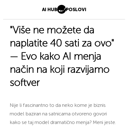
AI HUB
AI POSLOVI
"Više ne možete da
naplatite 40 sati za ovo"
— Evo kako AI menja
način na koji razvijamo
softver
Nije li fascinantno to da neko kome je biznis
model baziran na satnicama otvoreno govori
kako se taj model dramatično menja? Meni jeste.