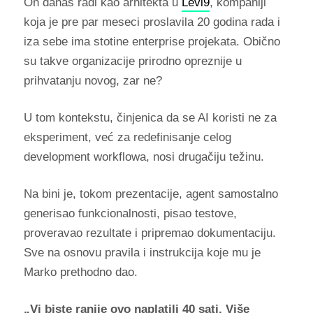
On danas radi kao arhitekta u
Levi9
, kompaniji
koja je pre par meseci proslavila 20 godina rada i
iza sebe ima stotine enterprise projekata. Obično
su takve organizacije prirodno opreznije u
prihvatanju novog, zar ne?
U tom kontekstu, činjenica da se AI koristi ne za
eksperiment, već za redefinisanje celog
development workflowa, nosi drugačiju težinu.
Na bini je, tokom prezentacije, agent samostalno
generisao funkcionalnosti, pisao testove,
proveravao rezultate i pripremao dokumentaciju.
Sve na osnovu pravila i instrukcija koje mu je
Marko prethodno dao.
„Vi biste ranije ovo naplatili 40 sati. Više