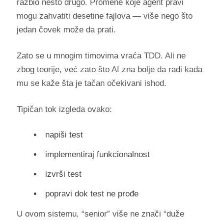
razbio nešto drugo. Promene koje agent pravi
mogu zahvatiti desetine fajlova — više nego što
jedan čovek može da prati.
Zato se u mnogim timovima vraća TDD. Ali ne
zbog teorije, već zato što AI zna bolje da radi kada
mu se kaže šta je tačan očekivani ishod.
Tipičan tok izgleda ovako:
napiši test
implementiraj funkcionalnost
izvrši test
popravi dok test ne prođe
U ovom sistemu, “senior” više ne znači “duže