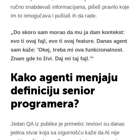
ručno snabdevaš informacijama, pišeš pravilo koje
im to omogućava i puštaš ih da rade.
„Do skoro sam morao da mu ja dam kontekst:
evo ti ovaj fajl, evo ti ovaj feature. Danas agent
sam kaže: 'Okej, treba mi ova funkcionalnost.
Znam gde to živi. Daj mi taj fajl.'“
Kako agenti menjaju
definiciju senior
programera?
Jedan QA iz publike je primetio: testovi su danas
jedina stvar koja sa sigurnošću kaže da AI nije