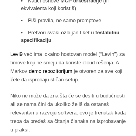
Nauči osnove
MCP orkestracije
(ili
ekvivalenta koji koristiš)
Piši pravila, ne samo promptove
Pretvori svaki ozbiljan tiket u
testabilnu
specifikaciju
Levi9
već ima lokalno hostovan model (“Levin”) za
timove koji ne smeju da koriste cloud rešenja. A
Markov
demo repozitorijum
je otvoren za sve koji
žele da isprobaju sličan setup.
Niko ne može da zna šta će se desiti u budućnosti
ali se nama čini da ukoliko želiš da ostaneš
relevantan u razvoju softvera, ovo je trenutak kada
treba da pređeš sa čitanja članaka na isprobavanje
u praksi.