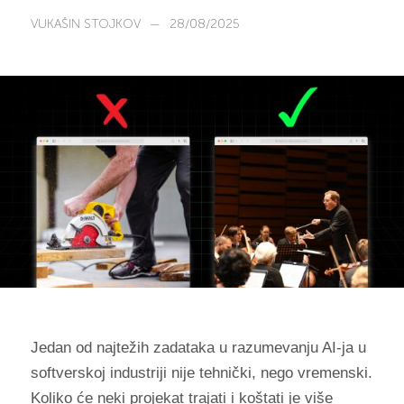
VUKAŠIN STOJKOV
—
28/08/2025
Jedan od najtežih zadataka u razumevanju AI-ja u
softverskoj industriji nije tehnički, nego vremenski.
Koliko će neki projekat trajati i koštati je više