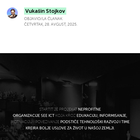
Vukašin Stojkov
OBJAVIO/LA ČLANAK.
ČETVRTAK, 28. AVGUST, 2025.
STARTIT JE PROJEKAT
NEPROFITNE
ORGANIZACIJE SEE ICT
KOJA KROZ
EDUKACIJU, INFORMISANJE,
MOTIVACIJU I POVEZIVANJE
PODSTIČE TEHNOLOŠKI RAZVOJ I TIME
KREIRA BOLJE USLOVE ZA ŽIVOT U NAŠOJ ZEMLJI.