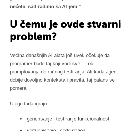
nećete, sad radimo sa AI-jem.“
U čemu je ovde stvarni
problem?
Većina današnjih AI alata još uvek očekuje da
programer bude taj koji vodi sve — od
promptovanja do ručnog testiranja. Ali kada agent
dobije dovoljno konteksta i pravila, taj balans se
pomera.
Ulogu tada igraju:
generisanje i testiranje funkcionalnosti
verzionisanje i code review