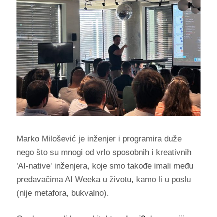
Marko Milošević je inženjer i programira duže
nego što su mnogi od vrlo sposobnih i kreativnih
'AI-native' inženjera, koje smo takođe imali među
predavačima AI Weeka u životu, kamo li u poslu
(nije metafora, bukvalno).