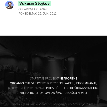
Vukašin Stojkov
OBJAVIO/LA ČLANAK.
PONEDELJAK, 25. JUN, 2012.
STARTIT JE PROJEKAT
NEPROFITNE
ORGANIZACIJE SEE ICT
KOJA KROZ
EDUKACIJU, INFORMISANJE,
MOTIVACIJU I POVEZIVANJE
PODSTIČE TEHNOLOŠKI RAZVOJ I TIME
KREIRA BOLJE USLOVE ZA ŽIVOT U NAŠOJ ZEMLJI.
Ukoliko te zanima više o ovom i drugim projektima koje radimo,