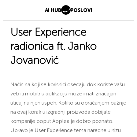
AI HUB
AI POSLOVI
User Experience
radionica ft. Janko
Jovanović
Način na koji se korisnici osećaju dok koriste vašu
veb ili mobilnu aplikaciju može imati značajan
uticaj na njen uspeh. Koliko su obraćanjem pažnje
na ovaj korak u izgradnji proizvoda dobijale
kompanije poput Applea je dobro poznato.
Upravo je User Experience tema naredne u nizu