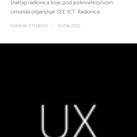
Startap radionica koje pod pokroviteljstvom
Limunda organizuje SEE ICT. Radionica
VUKAŠIN STOJKOV
—
25/06/2012