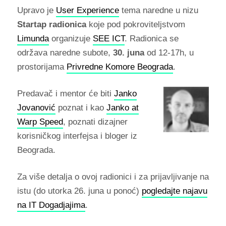
Upravo je
User Experience
tema naredne u nizu
Startap radionica
koje pod pokroviteljstvom
Limunda
organizuje
SEE ICT
. Radionica se
održava naredne subote,
30. juna
od 12-17h, u
prostorijama
Privredne Komore Beograda
.
Predavač i mentor će biti
Janko
Jovanović
poznat i kao
Janko at
Warp Speed
, poznati dizajner
korisničkog interfejsa i bloger iz
Beograda.
Za više detalja o ovoj radionici i za prijavljivanje na
istu (do utorka 26. juna u ponoć)
pogledajte najavu
na IT Dogadjajima
.