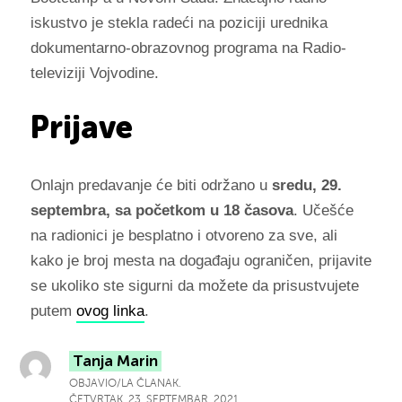
iskustvo je stekla radeći na poziciji urednika
dokumentarno-obrazovnog programa na Radio-
televiziji Vojvodine.
Prijave
Onlajn predavanje će biti održano u
sredu, 29.
septembra, sa početkom u 18 časova
. Učešće
na radionici je besplatno i otvoreno za sve, ali
kako je broj mesta na događaju ograničen, prijavite
se ukoliko ste sigurni da možete da prisustvujete
putem
ovog linka
.
Tanja Marin
OBJAVIO/LA ČLANAK.
ČETVRTAK, 23. SEPTEMBAR, 2021.