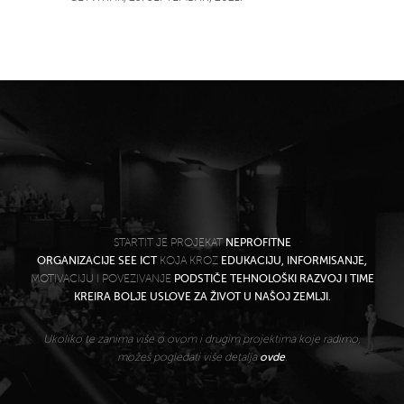
STARTIT JE PROJEKAT
NEPROFITNE
ORGANIZACIJE SEE ICT
KOJA KROZ
EDUKACIJU, INFORMISANJE,
MOTIVACIJU I POVEZIVANJE
PODSTIČE TEHNOLOŠKI RAZVOJ I TIME
KREIRA BOLJE USLOVE ZA ŽIVOT U NAŠOJ ZEMLJI.
Ukoliko te zanima više o ovom i drugim projektima koje radimo,
možeš pogledati više detalja
ovde
.