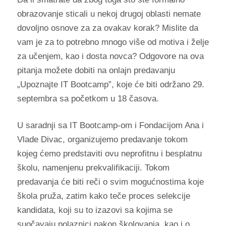
obrazovanje sticali u nekoj drugoj oblasti nemate
dovoljno osnove za za ovakav korak? Mislite da
vam je za to potrebno mnogo više od motiva i želje
za učenjem, kao i dosta novca? Odgovore na ova
pitanja možete dobiti na onlajn predavanju
„Upoznajte IT Bootcamp”, koje će biti održano 29.
septembra sa početkom u 18 časova.
U saradnji sa IT Bootcamp-om i Fondacijom Ana i
Vlade Divac, organizujemo predavanje tokom
kojeg ćemo predstaviti ovu neprofitnu i besplatnu
školu, namenjenu prekvalifikaciji. Tokom
predavanja će biti reči o svim mogućnostima koje
škola pruža, zatim kako teče proces selekcije
kandidata, koji su to izazovi sa kojima se
suočavaju polaznici nakon školovanja, kao i o