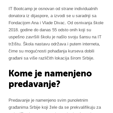
IT Bootcamp je osnovan od strane individualnih
donatora iz dijaspore, a izvodi se u saradnji sa
Fondacijom Ana i Vlade Divac. Od osnivanja škole
2018. godine do danas 55 odsto onih koji su
uspešno završili školu je našlo svoju šansu na IT
tržištu. Škola nastavu održava i putem interneta,
čime su mogućnosti pohađanja kurseva dobili
građani sa više različith lokacija širom Srbije.
Kome je namenjeno
predavanje?
Predavanje je namenjeno svim punoletnim
građanima Srbije koji žele da se prekvalifikuju za