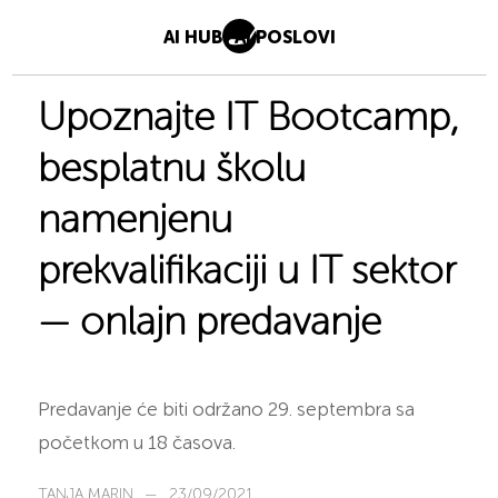
AI HUB
AI POSLOVI
Upoznajte IT Bootcamp,
besplatnu školu
namenjenu
prekvalifikaciji u IT sektor
— onlajn predavanje
Predavanje će biti održano 29. septembra sa
početkom u 18 časova.
TANJA MARIN
—
23/09/2021