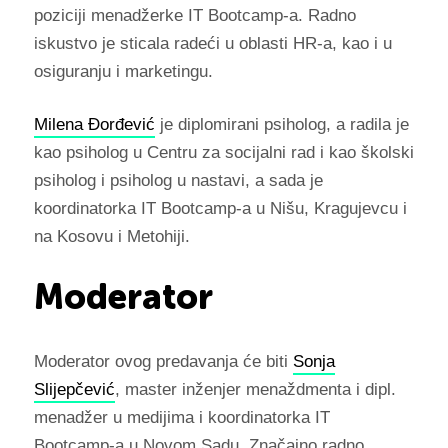
poziciji menadžerke IT Bootcamp-a. Radno
iskustvo je sticala radeći u oblasti HR-a, kao i u
osiguranju i marketingu.
Milena Đorđević
je diplomirani psiholog, a radila je
kao psiholog u Centru za socijalni rad i kao školski
psiholog i psiholog u nastavi, a sada je
koordinatorka IT Bootcamp-a u Nišu, Kragujevcu i
na Kosovu i Metohiji.
Moderator
Moderator ovog predavanja će biti
Sonja
Slijepčević
, master inženjer menaždmenta i dipl.
menadžer u medijima i koordinatorka IT
Bootcamp-a u Novom Sadu. Značajno radno