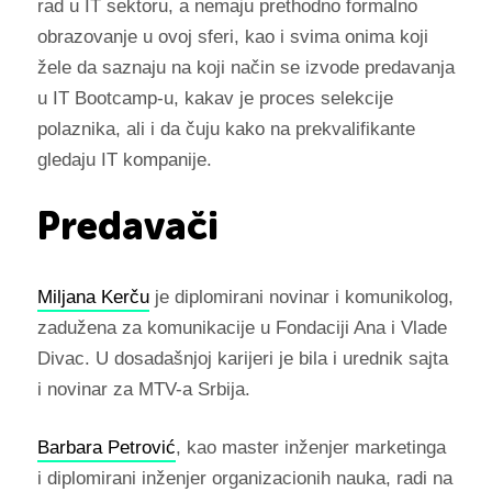
rad u IT sektoru, a nemaju prethodno formalno
obrazovanje u ovoj sferi, kao i svima onima koji
žele da saznaju na koji način se izvode predavanja
u IT Bootcamp-u, kakav je proces selekcije
polaznika, ali i da čuju kako na prekvalifikante
gledaju IT kompanije.
Predavači
Miljana Kerču
je diplomirani novinar i komunikolog,
zadužena za komunikacije u Fondaciji Ana i Vlade
Divac. U dosadašnjoj karijeri je bila i urednik sajta
i novinar za MTV-a Srbija.
Barbara Petrović
, kao master inženjer marketinga
i diplomirani inženjer organizacionih nauka, radi na