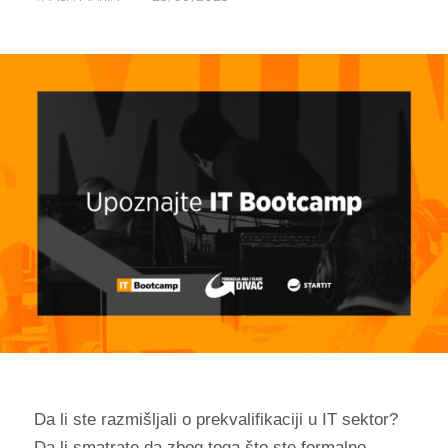
Da li ste razmišljali o prekvalifikaciji u IT sektor?
Da li smatrate da zbog toga što ste formalno