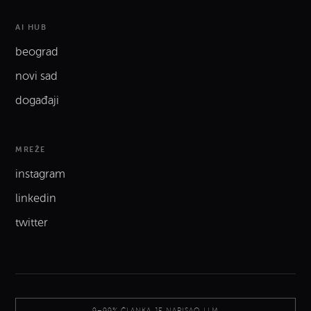
AI HUB
beograd
novi sad
događaji
MREŽE
instagram
linkedin
twitter
9–99% ČLANKA JE NAPISAO LLM