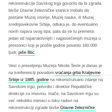
rekonstrukcije Savskog trga govorilo da bi zgrada
bivše Glavne železničke stanice trebalo da
postane Muzej istorije, Muzej nauke, ili Muzej
srednjovekovne Srbije, odluka je, do eventualno
novih najava ovog tipa, pala da se tu premesti
jedan od najatraktivnijih i najposećenijih muzeja u
prestonici koji je prošle godine posetilo 160.000
ljudi,
piše Blic
.
Vest o preseljenju Muzeja Nikole Tesle je danas je
na konferenciji povodom
vraćanja grba Kraljevine
Srbije iz 1885. godine
na rekonstruisano zdanje na
Savskom trgu, potvrdio i direktor Republičke
direkcije za imovinu. Inače, na Savskom trgu su
već nekoliko meseci u toku radovi na
rekonstrukciji zgrade bivše
Glavne železničke