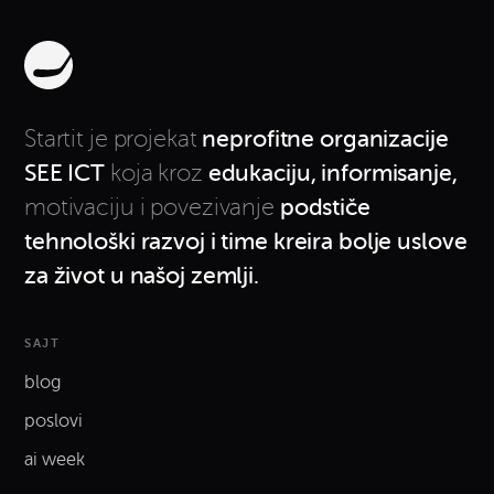
Startit je projekat
neprofitne
organizacije
SEE ICT
koja kroz
edukaciju, informisanje,
motivaciju i povezivanje
podstiče
tehnološki razvoj i time kreira bolje uslove
za život u našoj zemlji.
SAJT
blog
poslovi
ai week