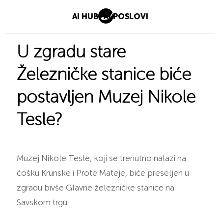
AI HUB
AI POSLOVI
U zgradu stare
Železničke stanice biće
postavljen Muzej Nikole
Tesle?
Muzej Nikole Tesle, koji se trenutno nalazi na
ćošku Krunske i Prote Mateje, biće preseljen u
zgradu bivše Glavne železničke stanice na
Savskom trgu.