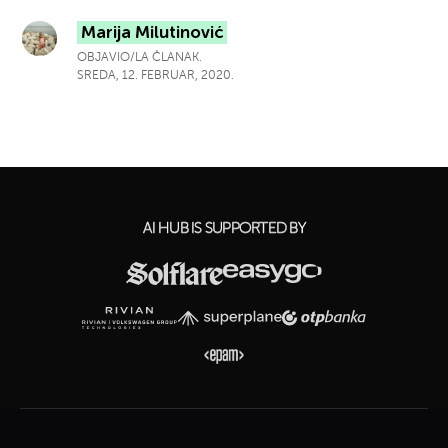
Marija Milutinović
OBJAVIO/LA ČLANAK.
SREDA, 12. FEBRUAR, 2020.
AI HUB IS SUPPORTED BY