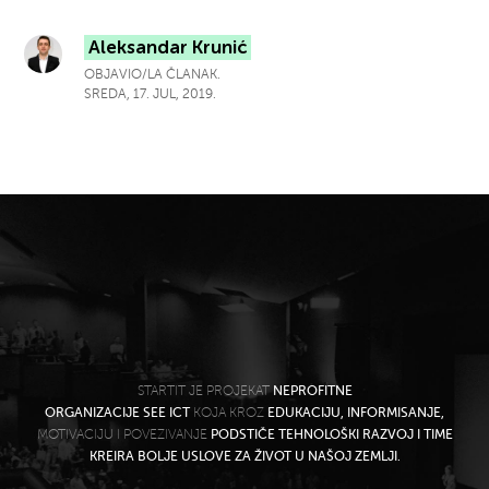
Aleksandar Krunić
OBJAVIO/LA ČLANAK.
SREDA, 17. JUL, 2019.
STARTIT JE PROJEKAT
NEPROFITNE
ORGANIZACIJE SEE ICT
KOJA KROZ
EDUKACIJU, INFORMISANJE,
MOTIVACIJU I POVEZIVANJE
PODSTIČE TEHNOLOŠKI RAZVOJ I TIME
KREIRA BOLJE USLOVE ZA ŽIVOT U NAŠOJ ZEMLJI.