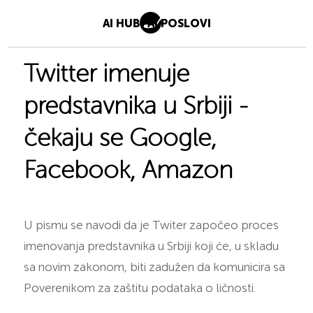
AI HUB
AI POSLOVI
Twitter imenuje
predstavnika u Srbiji -
čekaju se Google,
Facebook, Amazon
U pismu se navodi da je Twiter započeo proces
imenovanja predstavnika u Srbiji koji će, u skladu
sa novim zakonom, biti zadužen da komunicira sa
Poverenikom za zaštitu podataka o ličnosti.