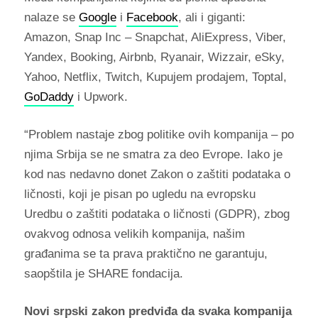
nalaze se
Google
i
Facebook
, ali i giganti:
Amazon, Snap Inc – Snapchat, AliExpress, Viber,
Yandex, Booking, Airbnb, Ryanair, Wizzair, eSky,
Yahoo, Netflix, Twitch, Kupujem prodajem, Toptal,
GoDaddy
i Upwork.
“Problem nastaje zbog politike ovih kompanija – po
njima Srbija se ne smatra za deo Evrope. Iako je
kod nas nedavno donet Zakon o zaštiti podataka o
ličnosti, koji je pisan po ugledu na evropsku
Uredbu o zaštiti podataka o ličnosti (GDPR), zbog
ovakvog odnosa velikih kompanija, našim
građanima se ta prava praktično ne garantuju,
saopštila je SHARE fondacija.
Novi srpski zakon predviđa da svaka kompanija