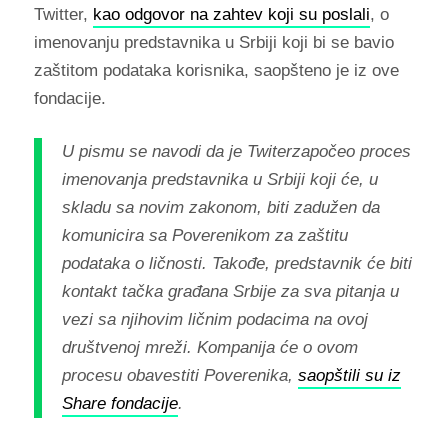
Twitter,
kao odgovor na zahtev koji su poslali
, o
imenovanju predstavnika u Srbiji koji bi se bavio
zaštitom podataka korisnika, saopšteno je iz ove
fondacije.
U pismu se navodi da je Twiterzapočeo proces
imenovanja predstavnika u Srbiji koji će, u
skladu sa novim zakonom, biti zadužen da
komunicira sa Poverenikom za zaštitu
podataka o ličnosti. Takođe, predstavnik će biti
kontakt tačka građana Srbije za sva pitanja u
vezi sa njihovim ličnim podacima na ovoj
društvenoj mreži. Kompanija će o ovom
procesu obavestiti Poverenika,
saopštili su iz
Share fondacije
.