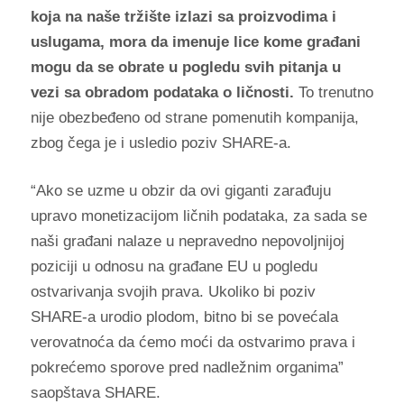
koja na naše tržište izlazi sa proizvodima i
uslugama, mora da imenuje lice kome građani
mogu da se obratе u pogledu svih pitanja u
vezi sa obradom podataka o ličnosti.
To trenutno
nije obezbeđeno od strane pomenutih kompanija,
zbog čega je i usledio poziv SHARE-a.
“Ako se uzme u obzir da ovi giganti zarađuju
upravo monetizacijom ličnih podataka, za sada se
naši građani nalaze u nepravedno nepovoljnijoj
poziciji u odnosu na građane EU u pogledu
ostvarivanja svojih prava. Ukoliko bi poziv
SHARE-a urodio plodom, bitno bi se povećala
verovatnoća da ćemo moći da ostvarimo prava i
pokrećemo sporove pred nadležnim organima”
saopštava SHARE.