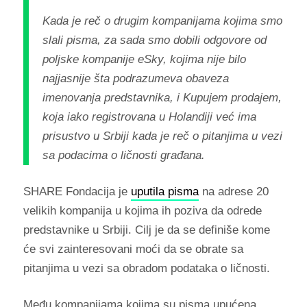
Kada je reč o drugim kompanijama kojima smo
slali pisma, za sada smo dobili odgovore od
poljske kompanije eSky, kojima nije bilo
najjasnije šta podrazumeva obaveza
imenovanja predstavnika, i Kupujem prodajem,
koja iako registrovana u Holandiji već ima
prisustvo u Srbiji kada je reč o pitanjima u vezi
sa podacima o ličnosti građana.
SHARE Fondacija je
uputila pisma
na adrese 20
velikih kompanija u kojima ih poziva da odrede
predstavnike u Srbiji. Cilj je da se definiše kome
će svi zainteresovani moći da se obrate sa
pitanjima u vezi sa obradom podataka o ličnosti.
Među kompanijama kojima su pisma upućena