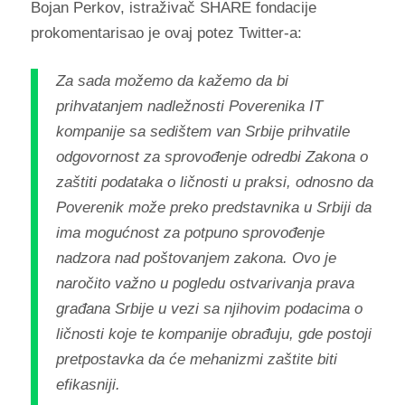
Bojan Perkov, istraživač SHARE fondacije
prokomentarisao je ovaj potez Twitter-a:
Za sada možemo da kažemo da bi
prihvatanjem nadležnosti Poverenika IT
kompanije sa sedištem van Srbije prihvatile
odgovornost za sprovođenje odredbi Zakona o
zaštiti podataka o ličnosti u praksi, odnosno da
Poverenik može preko predstavnika u Srbiji da
ima mogućnost za potpuno sprovođenje
nadzora nad poštovanjem zakona. Ovo je
naročito važno u pogledu ostvarivanja prava
građana Srbije u vezi sa njihovim podacima o
ličnosti koje te kompanije obrađuju, gde postoji
pretpostavka da će mehanizmi zaštite biti
efikasniji.