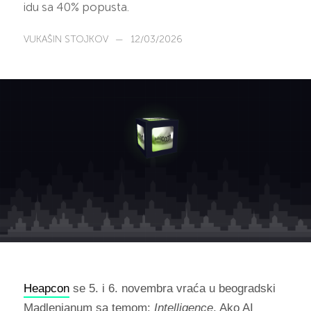
idu sa 40% popusta.
VUKAŠIN STOJKOV
—
12/03/2026
Heapcon
se 5. i 6. novembra vraća u beogradski
Madlenianum sa temom:
Intelligence
. Ako AI