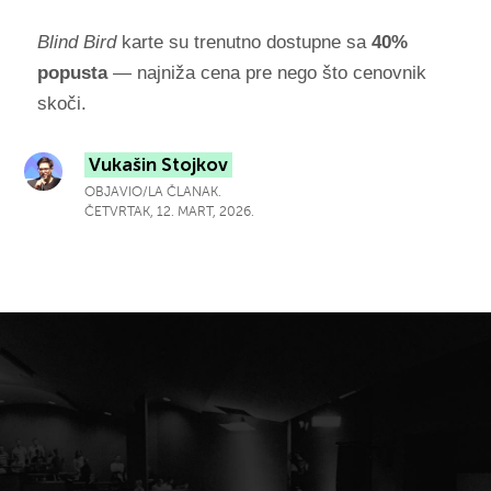
Blind Bird
karte su trenutno dostupne sa
40%
popusta
— najniža cena pre nego što cenovnik
skoči.
Vukašin Stojkov
OBJAVIO/LA ČLANAK.
ČETVRTAK, 12. MART, 2026.