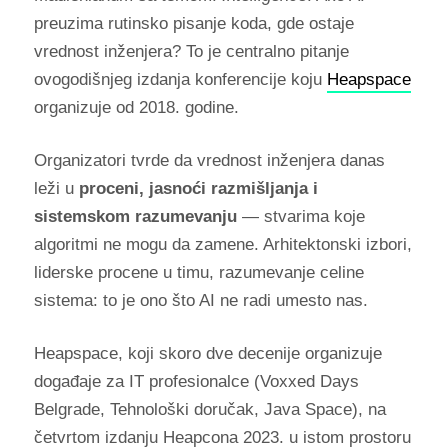
preuzima rutinsko pisanje koda, gde ostaje
vrednost inženjera? To je centralno pitanje
ovogodišnjeg izdanja konferencije koju
Heapspace
organizuje od 2018. godine.
Organizatori tvrde da vrednost inženjera danas
leži u
proceni, jasnoći razmišljanja i
sistemskom razumevanju
— stvarima koje
algoritmi ne mogu da zamene. Arhitektonski izbori,
liderske procene u timu, razumevanje celine
sistema: to je ono što AI ne radi umesto nas.
Heapspace, koji skoro dve decenije organizuje
događaje za IT profesionalce (Voxxed Days
Belgrade, Tehnološki doručak, Java Space), na
četvrtom izdanju Heapcona 2023. u istom prostoru