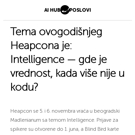
AI HUB
AI POSLOVI
Tema ovogodišnjeg
Heapcona je:
Intelligence — gde je
vrednost, kada više nije u
kodu?
Heapcon se 5. i 6. novembra vraća u beogradski
Madlenianum sa temom Intelligence. Prijave za
spikere su otvorene do 1. juna, a Blind Bird karte