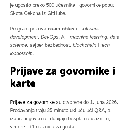
je ugostio preko 500 učesnika i govornike poput
Skota Čekona iz GitHuba.
Program pokriva
osam oblasti
:
software
development
,
DevOps
, AI i
machine learning
,
data
science
, sajber bezbednost,
blockchain
i
tech
leadership
.
Prijave za govornike i
karte
Prijave za govornike
su otvorene do 1. juna 2026.
Predavanja traju 35 minuta uključujući Q&A, a
izabrani govornici dobijaju besplatnu ulaznicu,
večere i +1 ulaznicu za gosta.