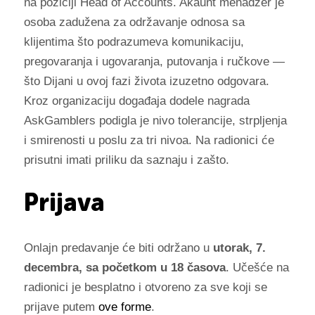
na poziciji Head of Accounts. Akaunt menadžer je
osoba zadužena za održavanje odnosa sa
klijentima što podrazumeva komunikaciju,
pregovaranja i ugovaranja, putovanja i ručkove —
što Dijani u ovoj fazi života izuzetno odgovara.
Kroz organizaciju događaja dodele nagrada
AskGamblers podigla je nivo tolerancije, strpljenja
i smirenosti u poslu za tri nivoa. Na radionici će
prisutni imati priliku da saznaju i zašto.
Prijava
Onlajn predavanje će biti održano u
utorak, 7.
decembra, sa početkom u 18 časova
. Učešće na
radionici je besplatno i otvoreno za sve koji se
prijave putem
ove forme
.