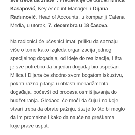
sve treba da znate”.
Predavanje će održati
Milica
Kasapović
, Key Account Manager, i
Dijana
Radunović
, Head of Accounts, u kompaniji Catena
Media, u utorak,
7. decembra u 18 časova
.
Na radionici će učesnici imati priliku da saznaju
više o tome kako
izgleda organizacija jednog
specijalnog događaja, od ideje do realizacije, i šta
je sve potrebno da bi jedan događaj bio uspešan.
Milica i Dijana će shodno svom bogatom iskustvu,
pokriti razna pitanja u oblasti menadžmenta
događaja, počevši od procesa osmišljavanja do
budžetiranja. Gledaoci će moći da čuju i na koje
stvari treba da obrate pažnju, šta je to što bi moglo
da im promakne i kako da nauče na greškama
koje prave usput.