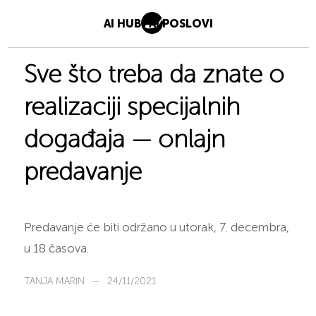
AI HUB
AI POSLOVI
Sve što treba da znate o
realizaciji specijalnih
događaja — onlajn
predavanje
Predavanje će biti održano u utorak, 7. decembra,
u 18 časova.
TANJA MARIN
—
24/11/2021