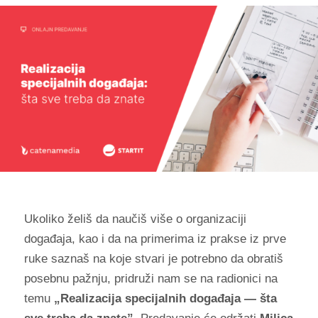
Ukoliko želiš da naučiš više o organizaciji
događaja, kao i da na primerima iz prakse iz prve
ruke saznaš na koje stvari je potrebno da obratiš
posebnu pažnju, pridruži nam se na radionici na
temu
„Realizacija specijalnih događaja — šta