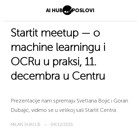
AI HUB
AI POSLOVI
Startit meetup — o
machine learningu i
OCRu u praksi, 11.
decembra u Centru
Prezentacije nam spremaju Svetlana Bojić i Goran
Dubajić, vidimo se u velikoj sali Startit Centra.
MILAN VUKOJE
—
04/12/2015