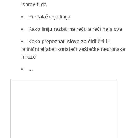
ispraviti ga
Pronalaženje linija
Kako liniju razbiti na reči, a reči na slova
Kako prepoznati slova za ćirilični ili
latinični alfabet koristeći veštačke neuronske
mreže
...