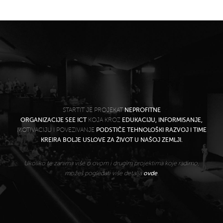
STARTIT JE PROJEKAT
NEPROFITNE
ORGANIZACIJE SEE ICT
KOJA KROZ
EDUKACIJU, INFORMISANJE,
MOTIVACIJU I POVEZIVANJE
PODSTIČE TEHNOLOŠKI RAZVOJ I TIME
KREIRA BOLJE USLOVE ZA ŽIVOT U NAŠOJ ZEMLJI.
Ukoliko te zanima više o ovom i drugim projektima koje radimo,
možeš pogledati više detalja
ovde
.