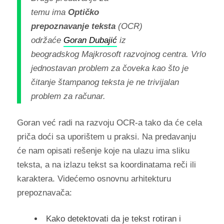
temu ima
Optičko
prepoznavanje teksta
(OCR)
održaće
Goran Dubajić
iz
beogradskog Majkrosoft razvojnog centra. Vrlo
jednostavan problem za čoveka kao što je
čitanje štampanog teksta je ne trivijalan
problem za računar.
Goran već radi na razvoju OCR-a tako da će cela
priča doći sa uporištem u praksi. Na predavanju
će nam opisati rešenje koje na ulazu ima sliku
teksta, a na izlazu tekst sa koordinatama reči ili
karaktera. Videćemo osnovnu arhitekturu
prepoznavača:
Kako detektovati da je tekst rotiran i