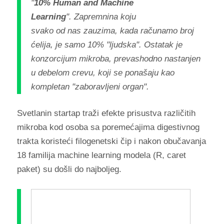
"
10% Human and Machine
Learning
". Zapremnina koju
svako od nas zauzima, kada računamo broj
ćelija, je samo 10% "ljudska". Ostatak je
konzorcijum mikroba, prevashodno nastanjen
u debelom crevu, koji se ponašaju kao
kompletan "zaboravljeni organ".
Svetlanin startap traži efekte prisustva različitih
mikroba kod osoba sa poremećajima digestivnog
trakta koristeći filogenetski čip i nakon obučavanja
18 familija machine learning modela (R, caret
paket) su došli do najboljeg.