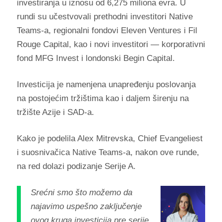
investiranja u iznosu od 6,275 miliona evra. U
rundi su učestvovali prethodni investitori Native
Teams-a, regionalni fondovi Eleven Ventures i Fil
Rouge Capital, kao i novi investitori — korporativni
fond MFG Invest i londonski Begin Capital.
Investicija je namenjena unapređenju poslovanja
na postojećim tržištima kao i daljem širenju na
tržište Azije i SAD-a.
Kako je podelila Alex Mitrevska, Chief Evangeliest
i suosnivačica Native Teams-a, nakon ove runde,
na red dolazi podizanje Serije A.
Srećni smo što možemo da
najavimo uspešno zaključenje
ovog kruga investicija pre serije