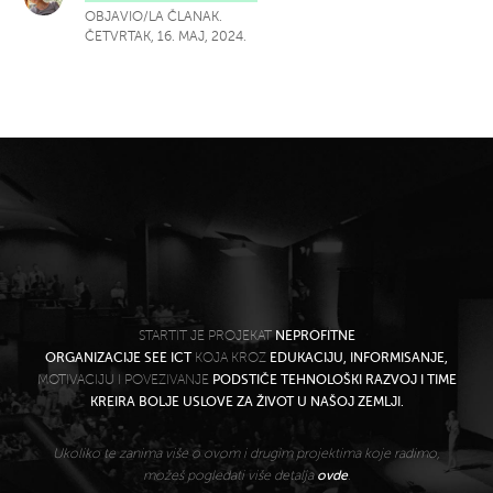
OBJAVIO/LA ČLANAK.
ČETVRTAK, 16. MAJ, 2024.
STARTIT JE PROJEKAT
NEPROFITNE
ORGANIZACIJE SEE ICT
KOJA KROZ
EDUKACIJU, INFORMISANJE,
MOTIVACIJU I POVEZIVANJE
PODSTIČE TEHNOLOŠKI RAZVOJ I TIME
KREIRA BOLJE USLOVE ZA ŽIVOT U NAŠOJ ZEMLJI.
Ukoliko te zanima više o ovom i drugim projektima koje radimo,
možeš pogledati više detalja
ovde
.