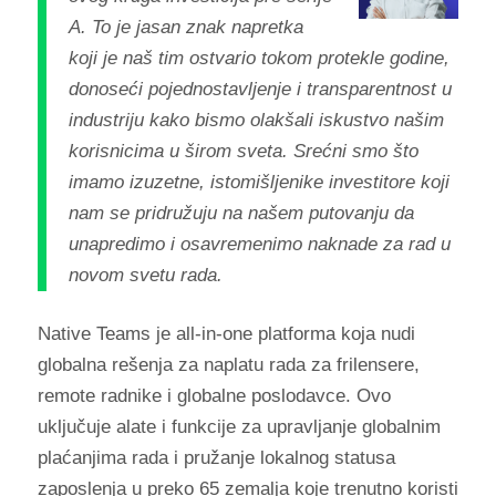
A. To je jasan znak napretka
koji je naš tim ostvario tokom protekle godine,
donoseći pojednostavljenje i transparentnost u
industriju kako bismo olakšali iskustvo našim
korisnicima u širom sveta. Srećni smo što
imamo izuzetne, istomišljenike investitore koji
nam se pridružuju na našem putovanju da
unapredimo i osavremenimo naknade za rad u
novom svetu rada.
Native Teams je all-in-one platforma koja nudi
globalna rešenja za naplatu rada za frilensere,
remote radnike i globalne poslodavce. Ovo
uključuje alate i funkcije za upravljanje globalnim
plaćanjima rada i pružanje lokalnog statusa
zaposlenja u preko 65 zemalja koje trenutno koristi