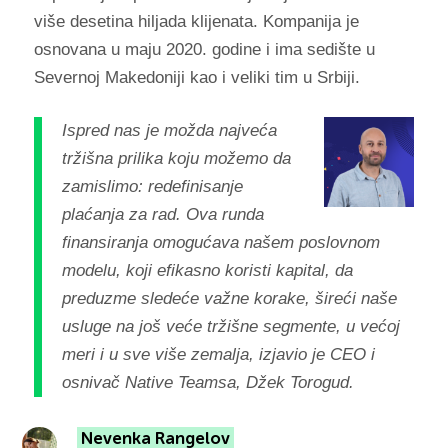
više desetina hiljada klijenata. Kompanija je
osnovana u maju 2020. godine i ima sedište u
Severnoj Makedoniji kao i veliki tim u Srbiji.
Ispred nas je možda najveća
tržišna prilika koju možemo da
zamislimo: redefinisanje
plaćanja za rad. Ova rundа
finansiranja omogućava našem poslovnom
modelu, koji efikasno koristi kapital, da
preduzme sledeće važne korake, šireći naše
usluge na još veće tržišne segmente, u većoj
meri i u sve više zemalja, izjavio je CEO i
osnivač Native Teamsa, Džek Torogud.
Nevenka Rangelov