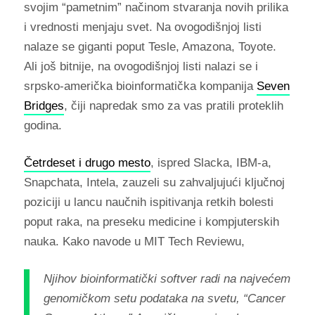
svojim “pametnim” načinom stvaranja novih prilika
i vrednosti menjaju svet. Na ovogodišnjoj listi
nalaze se giganti poput Tesle, Amazona, Toyote.
Ali još bitnije, na ovogodišnjoj listi nalazi se i
srpsko-američka bioinformatička kompanija
Seven
Bridges
, čiji napredak smo za vas pratili proteklih
godina.
Četrdeset i drugo mesto
, ispred Slacka, IBM-a,
Snapchata, Intela, zauzeli su zahvaljujući ključnoj
poziciji u lancu naučnih ispitivanja retkih bolesti
poput raka, na preseku medicine i kompjuterskih
nauka. Kako navode u MIT Tech Reviewu,
Njihov bioinformatički softver radi na najvećem
genomičkom setu podataka na svetu, “Cancer