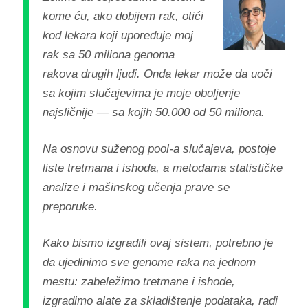
kome ću, ako dobijem rak, otići
kod lekara koji upoređuje moj
rak sa 50 miliona genoma
rakova drugih ljudi. Onda lekar može da uoči
sa kojim slučajevima je moje oboljenje
najsličnije — sa kojih 50.000 od 50 miliona.
Na osnovu suženog pool-a slučajeva, postoje
liste tretmana i ishoda, a metodama statističke
analize i mašinskog učenja prave se
preporuke.
Kako bismo izgradili ovaj sistem, potrebno je
da ujedinimo sve genome raka na jednom
mestu: zabeležimo tretmane i ishode,
izgradimo alate za skladištenje podataka, radi