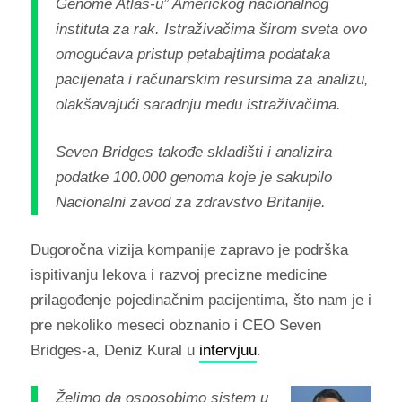
Genome Atlas-u” Američkog nacionalnog
instituta za rak. Istraživačima širom sveta ovo
omogućava pristup petabajtima podataka
pacijenata i računarskim resursima za analizu,
olakšavajući saradnju među istraživačima.
Seven Bridges takođe skladišti i analizira
podatke 100.000 genoma koje je sakupilo
Nacionalni zavod za zdravstvo Britanije.
Dugoročna vizija kompanije zapravo je podrška
ispitivanju lekova i razvoj precizne medicine
prilagođenje pojedinačnim pacijentima, što nam je i
pre nekoliko meseci obznanio i CEO Seven
Bridges-a, Deniz Kural u
intervjuu
.
Želimo da osposobimo sistem u