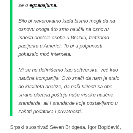
se o
egzabajtima
.
Bilo bi neverovatno kada bismo mogli da na
osnovu onoga što smo naučili na osnovu
ishoda obolele osobe u Brazilu, tretiramo
pacijenta u Americi. To bi u potpunosti
pokazalo moć interneta.
Mi se ne definišemo kao softverska, već kao
naučna kompanija. Ovo znači da nam je stalo
do kvaliteta analize, da naši klijenti sa obe
strane okeana poštuju naše visoke naučne
standarde, ali i standarde koje postavljamo u
zaštiti podataka i privatnosti.
Srpski suosnivač Seven Bridgesa, Igor Bogićević,