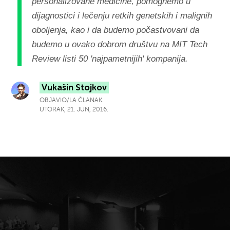
personalizovane medicine, pomognemo u
dijagnostici i lečenju retkih genetskih i malignih
oboljenja, kao i da budemo počastvovani da
budemo u ovako dobrom društvu na MIT Tech
Review listi 50 'najpametnijih' kompanija.
Vukašin Stojkov
OBJAVIO/LA ČLANAK.
UTORAK, 21. JUN, 2016.