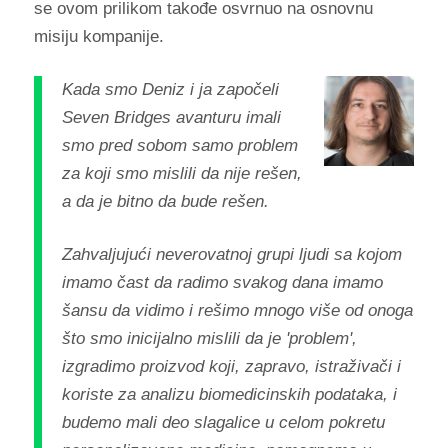
se ovom prilikom takođe osvrnuo na osnovnu
misiju kompanije.
Kada smo Deniz i ja započeli
Seven Bridges avanturu imali
smo pred sobom samo problem
za koji smo mislili da nije rešen,
a da je bitno da bude rešen.
Zahvaljujući neverovatnoj grupi ljudi sa kojom
imamo čast da radimo svakog dana imamo
šansu da vidimo i rešimo mnogo više od onoga
što smo inicijalno mislili da je 'problem',
izgradimo proizvod koji, zapravo, istraživači i
koriste za analizu biomedicinskih podataka, i
budemo mali deo slagalice u celom pokretu