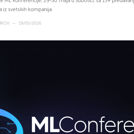
e ML konferencije, 29-30. maja u Subotici, sa 15+ predavanj
 iz svetskih kompanija.
JKOV
—
19/05/2026