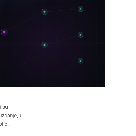
i su
izdanje, u
tici.