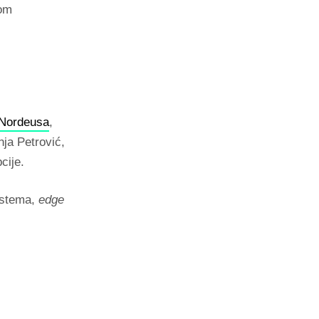
jom
Nordeusa
,
ja Petrović,
cije.
sistema,
edge