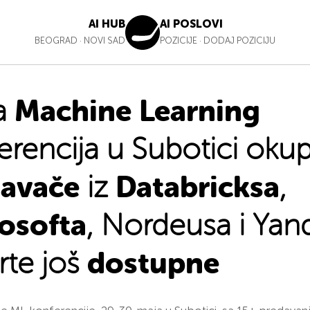
AI HUB
AI POSLOVI
BEOGRAD
·
NOVI SAD
POZICIJE
·
DODAJ POZICIJU
Machine Learning
a
erencija u Subotici okup
davače
Databricksa
iz
,
osofta
, Nordeusa i Yan
dostupne
rte još