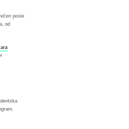
ečeri posle
a, od
žara
er
udentska
ogram.