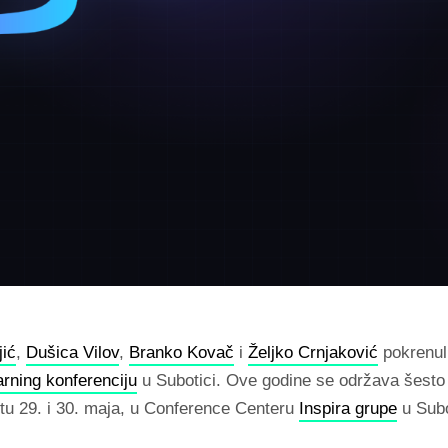
jić
,
Dušica Vilov
,
Branko Kovač
i
Željko Crnjaković
pokrenul
rning konferenciju
u Subotici. Ove godine se održava šesto 
otu 29. i 30. maja, u Conference Centeru
Inspira grupe
u Subo