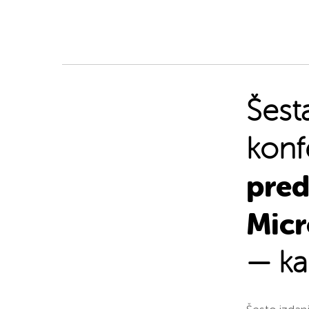
Šest
konf
pre
Micr
— ka