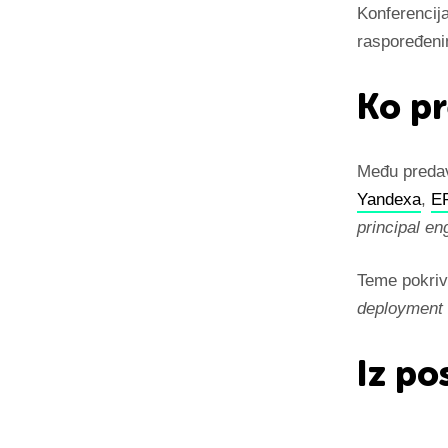
Konferencij
raspoređeni
Ko pr
Među predava
Yandexa
,
E
principal en
Teme pokriv
deployment
Iz po