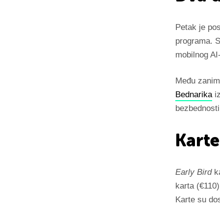
Petak je p
programa. S
mobilnog AI
Među zaniml
Bednarika
iz
bezbednosti
Karte
Early Bird
ka
karta (€110)
Karte su do