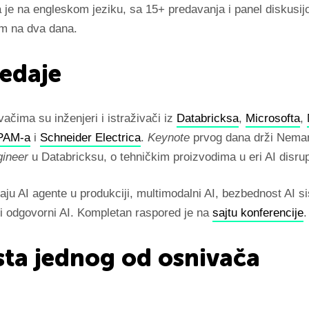
a je na engleskom jeziku, sa 15+ predavanja i panel diskusi
m na dva dana.
edaje
čima su inženjeri i istraživači iz
Databricksa
,
Microsofta
,
PAM-a
i
Schneider Electrica
.
Keynote
prvog dana drži Neman
gineer
u Databricksu, o tehničkim proizvodima u eri AI disrup
aju AI agente u produkciji, multimodalni AI, bezbednost AI 
i odgovorni AI. Kompletan raspored je na
sajtu konferencije
.
sta jednog od osnivača