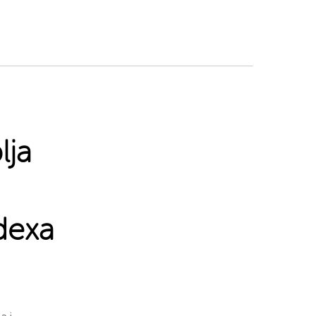
lja
dexa