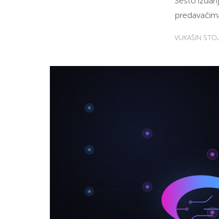
Šesto izdanj
predavačima
VUKAŠIN STO