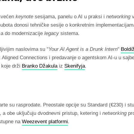
osvećen
keynote
sesijama, panelu o AI u praksi i
networking
v
ubota donosi tehničke sesije o konkretnim implementacijam
-a do modernizacije
legacy
sistema.
jivijim naslovima su "
Your AI Agent is a Drunk Intern
"
Boldi
 Aligned Connections i predavanje o agentskom AI-u u sajb
 koje drži
Branko Džakula
iz
Skenifyja
.
rte su rasprodate. Preostale opcije su Standard (€230) i st
, a obe uključuju dvodnevni pristup, ketering i
networking
pr
stupne na
Weezevent platformi
.