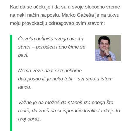
Kao da se očekuje i da su u svoje slobodno vreme
na neki način na poslu. Marko Gaćeša je na takvu
moju provokaciju odreagovao ovim stavom:
Čoveka definišu svega dve-tri
stvari – porodica i ono čime se
bavi.
Nema veze da li si ti nekome
dao posao ili je neko tebi – svi smo u istom
lancu.
Važno je da možeš da staneš iza onoga što
radiš, da znaš da si isporučio kvalitet i da je to
tvoj obraz.