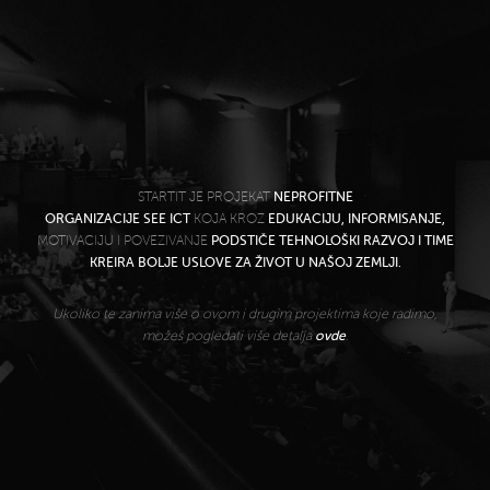
STARTIT JE PROJEKAT
NEPROFITNE
ORGANIZACIJE SEE ICT
KOJA KROZ
EDUKACIJU, INFORMISANJE,
MOTIVACIJU I POVEZIVANJE
PODSTIČE TEHNOLOŠKI RAZVOJ I TIME
KREIRA BOLJE USLOVE ZA ŽIVOT U NAŠOJ ZEMLJI.
Ukoliko te zanima više o ovom i drugim projektima koje radimo,
možeš pogledati više detalja
ovde
.