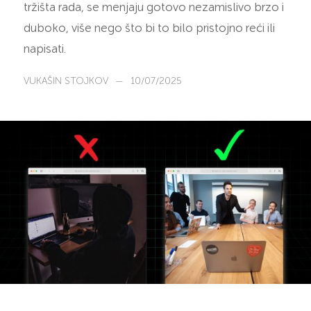
tržišta rada, se menjaju gotovo nezamislivo brzo i
duboko, više nego što bi to bilo pristojno reći ili
napisati.
VUKAŠIN STOJKOV
—
10/07/2025