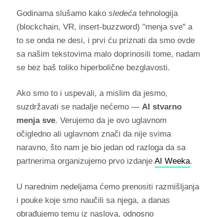
Godinama slušamo kako
sledeća
tehnologija
(blockchain, VR, insert-buzzword) "menja sve" a
to se onda ne desi, i prvi ću priznati da smo ovde
sa našim tekstovima malo doprinosili tome, nadam
se bez baš toliko hiperbolične bezglavosti.
Ako smo to i uspevali, a mislim da jesmo,
suzdržavati se nadalje nećemo —
AI stvarno
menja sve
. Verujemo da je ovo uglavnom
očigledno ali uglavnom znači da nije svima
naravno, što nam je bio jedan od razloga da sa
partnerima organizujemo prvo izdanje
AI Weeka
.
U narednim nedeljama ćemo prenositi razmišljanja
i pouke koje smo naučili sa njega, a danas
obrađujemo temu iz naslova, odnosno