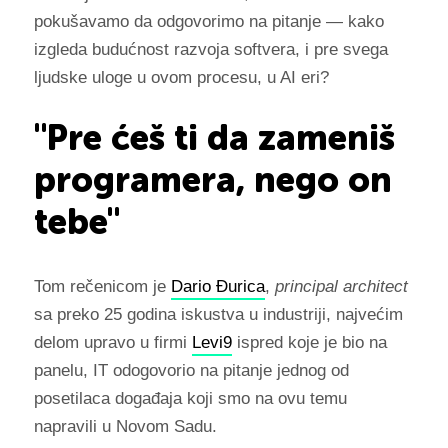
pokušavamo da odgovorimo na pitanje — kako
izgleda budućnost razvoja softvera, i pre svega
ljudske uloge u ovom procesu, u AI eri?
"Pre ćeš ti da zameniš
programera, nego on
tebe"
Tom rečenicom je
Dario Đurica
,
principal architect
sa preko 25 godina iskustva u industriji, najvećim
delom upravo u firmi
Levi9
ispred koje je bio na
panelu, IT odogovorio na pitanje jednog od
posetilaca događaja koji smo na ovu temu
napravili u Novom Sadu.