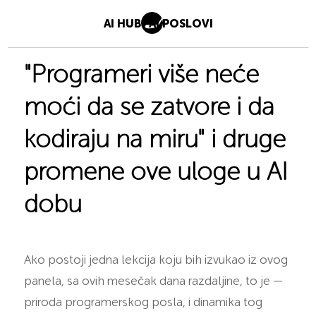
AI HUB
AI POSLOVI
"Programeri više neće
moći da se zatvore i da
kodiraju na miru" i druge
promene ove uloge u AI
dobu
Ako postoji jedna lekcija koju bih izvukao iz ovog
panela, sa ovih mesečak dana razdaljine, to je —
priroda programerskog posla, i dinamika tog