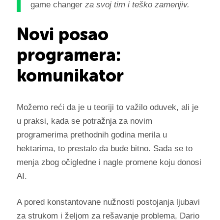
game changer
za svoj tim i teško zamenjiv.
Novi posao
programera:
komunikator
Možemo reći da je u teoriji to važilo oduvek, ali je
u praksi, kada se potražnja za novim
programerima prethodnih godina merila u
hektarima, to prestalo da bude bitno. Sada se to
menja zbog očigledne i nagle promene koju donosi
AI.
A pored konstantovane nužnosti postojanja ljubavi
za strukom i željom za rešavanje problema, Dario