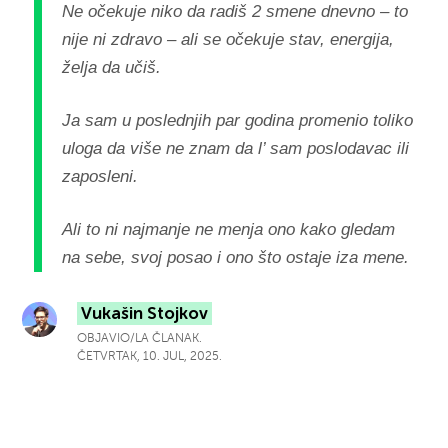
Ne očekuje niko da radiš 2 smene dnevno – to
nije ni zdravo – ali se očekuje stav, energija,
želja da učiš.
Ja sam u poslednjih par godina promenio toliko
uloga da više ne znam da l’ sam poslodavac ili
zaposleni.
Ali to ni najmanje ne menja ono kako gledam
na sebe, svoj posao i ono što ostaje iza mene.
Vukašin Stojkov
OBJAVIO/LA ČLANAK.
ČETVRTAK, 10. JUL, 2025.