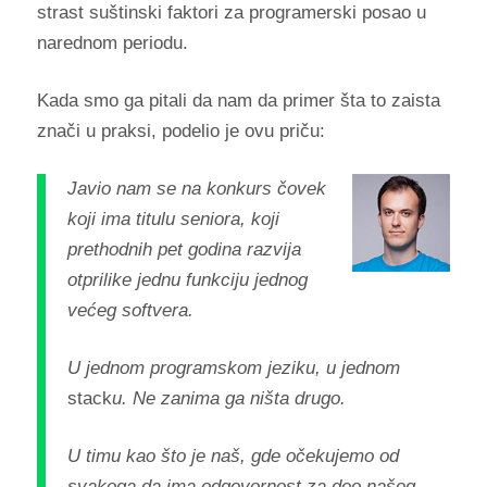
strast suštinski faktori za programerski posao u
narednom periodu.
Kada smo ga pitali da nam da primer šta to zaista
znači u praksi, podelio je ovu priču:
Javio nam se na konkurs čovek
koji ima titulu seniora, koji
prethodnih pet godina razvija
otprilike jednu funkciju jednog
većeg softvera.
U jednom programskom jeziku, u jednom
stack
u. Ne zanima ga ništa drugo.
U timu kao što je naš, gde očekujemo od
svakoga da ima odgovornost za deo našeg