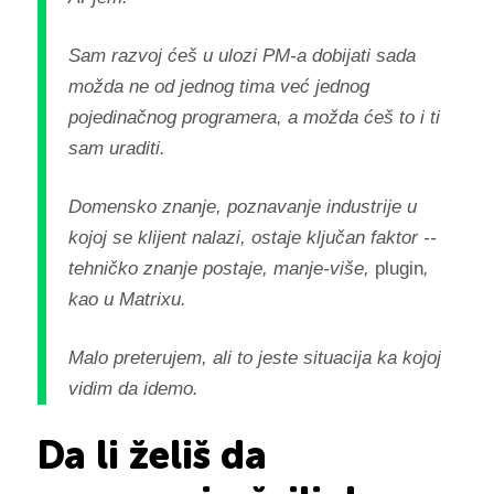
Sam razvoj ćeš u ulozi PM-a dobijati sada
možda ne od jednog tima već jednog
pojedinačnog programera, a možda ćeš to i ti
sam uraditi.
Domensko znanje, poznavanje industrije u
kojoj se klijent nalazi, ostaje ključan faktor --
tehničko znanje postaje, manje-više,
plugin
,
kao u Matrixu.
Malo preterujem, ali to jeste situacija ka kojoj
vidim da idemo.
Da li želiš da