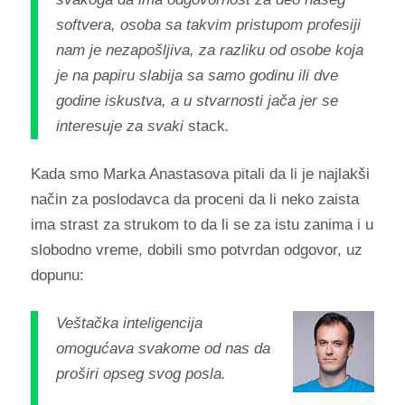
softvera, osoba sa takvim pristupom profesiji
nam je nezapošljiva, za razliku od osobe koja
je na papiru slabija sa samo godinu ili dve
godine iskustva, a u stvarnosti jača jer se
interesuje za svaki
stack
.
Kada smo Marka Anastasova pitali da li je najlakši
način za poslodavca da proceni da li neko zaista
ima strast za strukom to da li se za istu zanima i u
slobodno vreme, dobili smo potvrdan odgovor, uz
dopunu:
Veštačka inteligencija
omogućava svakome od nas da
proširi opseg svog posla.