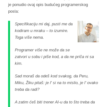
je ponudio ovaj opis budućeg programerskog
posla:
Specifikaciju mi daj, pusti me da
kodiram u mraku – to izumire.
Toga više nema.
Programer više ne može da se
zatvori u sobu i piše kod, a da ne priča ni sa
kim.
Sad moraš da odeš kod svakog, da Peru,
Miku, Žiku pitaš: je l' si na to mislio, je l' ovako
treba da radi?
A zatim ćeš biti trener AI-u da to što treba da