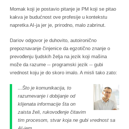
Momak koji je postavio pitanje je PM koji se pitao
kakva je budućnost ove profesije u kontekstu
napretka AI-ja jer je, prirodno, malo zabrinut.
Dariov odgovor je duhovito, autoironično
prepoznavanje činjenice da egzotično znanje o
prevođenju ljudskih želja na jezik koji mašina
može da razume -- programski jezik -- gubi
vrednost koju je do skoro imalo. A misli tako zato:
...Što je komunikacija, to
razumevanje i dobijanje od
klijenata informacije šta on
zaista želi, rukovođenje čitavim
tim procesom, stvar koja ne gubi vrednost sa
AI-jem.