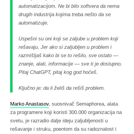
automatizacijom. Ne bi bilo softvera da nema
drugih industrija kojima treba nešto da se
automatizuje.
Uspešni su oni koji se zaljube u problem koji
rešavaju. Jer ako si zaljubljen u problem i
razmišljaš kako bi se to rešilo, sve ostalo —
znanje, alati, informacije — sve ti je dostupno.
Pitaj ChatGPT, pitaj kog god hoćeš.
Ključno je: da li želiš da rešiš problem.
Marko Anastasov
, suosnivač Semaphorea, alata
za programere koji koristi 300.000 organizacija na
svetu, je razradio dalje ideju zaljubljenosti u
rešavanje i struku, poentom da su radoznalost i