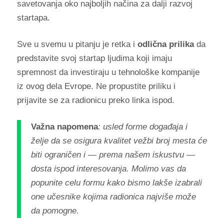
savetovanja oko najboljih načina za dalji razvoj
startapa.
Sve u svemu u pitanju je retka i
odlična prilika
da
predstavite svoj startap ljudima koji imaju
spremnost da investiraju u tehnološke kompanije
iz ovog dela Evrope. Ne propustite priliku i
prijavite se za radionicu preko linka ispod.
Važna napomena
: usled forme događaja i
želje da se osigura kvalitet vežbi broj mesta će
biti ograničen i — prema našem iskustvu —
dosta ispod interesovanja. Molimo vas da
popunite celu formu kako bismo lakše izabrali
one učesnike kojima radionica najviše može
da pomogne.