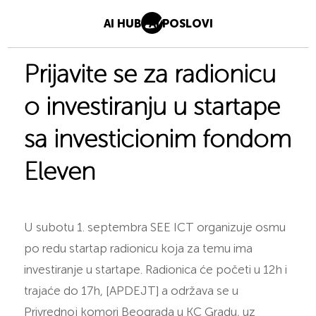
AI HUB
AI POSLOVI
Prijavite se za radionicu
o investiranju u startape
sa investicionim fondom
Eleven
U subotu 1. septembra SEE ICT organizuje osmu
po redu startap radionicu koja za temu ima
investiranje u startape. Radionica će početi u 12h i
trajaće do 17h, [APDEJT] a održava se u
Privrednoj komori Beograda u KC Gradu, uz