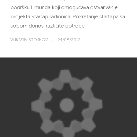
podršku Limunda koji omogućava ostvarivanje
projekta Startap radionica. Pokretanje startapa sa
sobom donosi različite potrebe
VUKAŠIN STOJKOV
—
24/08/2012