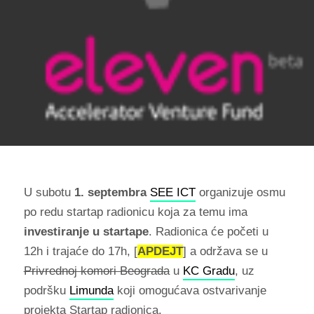
U subotu
1. septembra
SEE ICT
organizuje osmu
po redu startap radionicu koja za temu ima
investiranje u startape
. Radionica će početi u
12h i trajaće do 17h, [
APDEJT
] a održava se u
Privrednoj komori Beograda
u
KC Gradu
, uz
podršku
Limunda
koji omogućava ostvarivanje
projekta Startap radionica.