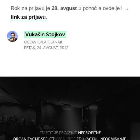
Rok za prijavu je
28. avgust
u ponoć a ovde je i →
link za prijavu
.
Vukašin Stojkov
OBJAVIO/LA ČLANAK.
PETAK, 24. AVGUST, 2012.
STARTIT JE PROJEKAT
NEPROFITNE
ORGANIZACIJE SEE ICT
KOJA KROZ
EDUKACIJU, INFORMISANJE,