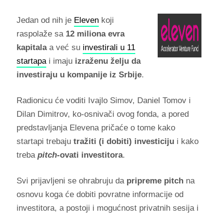
Jedan od nih je
Eleven
koji
raspolaže sa
12 miliona evra
kapitala
a već su
investirali u 11
startapa
i imaju
izraženu želju da
investiraju u kompanije iz Srbije
.
Radionicu će voditi Ivajlo Simov, Daniel Tomov i
Dilan Dimitrov, ko-osnivači ovog fonda, a pored
predstavljanja Elevena pričaće o tome kako
startapi trebaju
tražiti (i dobiti) investiciju
i kako
treba
pitch
-ovati investitora
.
Svi prijavljeni se ohrabruju da
pripreme pitch
na
osnovu koga će dobiti povratne informacije od
investitora, a postoji i mogućnost privatnih sesija i