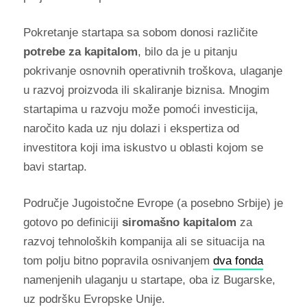
Pokretanje startapa sa sobom donosi različite
potrebe za kapitalom
, bilo da je u pitanju
pokrivanje osnovnih operativnih troškova, ulaganje
u razvoj proizvoda ili skaliranje biznisa. Mnogim
startapima u razvoju može pomoći investicija,
naročito kada uz nju dolazi i ekspertiza od
investitora koji ima iskustvo u oblasti kojom se
bavi startap.
Područje Jugoistočne Evrope (a posebno Srbije) je
gotovo po definiciji
siromašno kapitalom
za
razvoj tehnoloških kompanija ali se situacija na
tom polju bitno popravila osnivanjem
dva fonda
namenjenih ulaganju u startape, oba iz Bugarske,
uz podršku Evropske Unije.