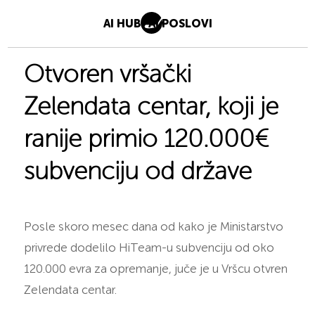
AI HUB
AI POSLOVI
Otvoren vršački
Zelendata centar, koji je
ranije primio 120.000€
subvenciju od države
Posle skoro mesec dana od kako je Ministarstvo
privrede dodelilo HiTeam-u subvenciju od oko
120.000 evra za opremanje, juče je u Vršcu otvren
Zelendata centar.