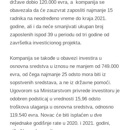
države dobio 120.000 evra, a kompanija se
obavezala da će zauzvrat zaposliti najmanje 15
radnika na neodređeno vreme do kraja 2021.
godine, ali i da neće smanjivati ukupan broj
zaposlenih ispod 39 u periodu od tri godine od
završetka investicionog projekta.
Kompanija se takođe u obavezi investira u
osnovna sredstva u iznosu ne manjem od 749.000
evra, od čega najmanje 25 odsto mora biti iz
sopstvenih sredstava, a ne iz državne pomoći.
Ugovorom sa Ministarstvom privrede investitoru je
odobren podsticaj u vrednosti 15,96 odsto
troškova ulaganja u osnovna sredstva, odnosno
119.540 evra. Novac će biti isplaćen u dve
nejednake godišnje rate u 2020. i 2021. godini,