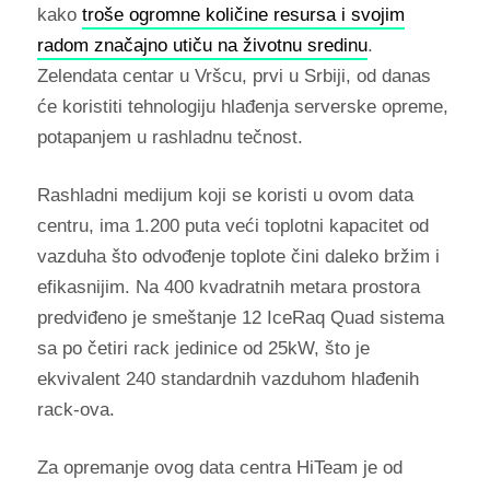
kako
troše ogromne količine resursa i svojim
radom značajno utiču na životnu sredinu
.
Zelendata centar u Vršcu, prvi u Srbiji, od danas
će koristiti tehnologiju hlađenja serverske opreme,
potapanjem u rashladnu tečnost.
Rashladni medijum koji se koristi u ovom data
centru, ima 1.200 puta veći toplotni kapacitet od
vazduha što odvođenje toplote čini daleko bržim i
efikasnijim. Na 400 kvadratnih metara prostora
predviđeno je smeštanje 12 IceRaq Quad sistema
sa po četiri rack jedinice od 25kW, što je
ekvivalent 240 standardnih vazduhom hlađenih
rack-ova.
Za opremanje ovog data centra HiTeam je od