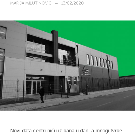
MARIJA MILUTINOVIĆ
—
13/02/2020
Novi data centri niču iz dana u dan, a mnogi tvrde