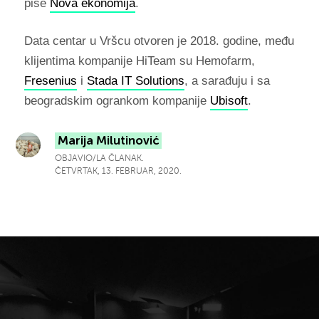
piše
Nova ekonomija
.
Data centar u Vršcu otvoren je 2018. godine, među
klijentima kompanije HiTeam su Hemofarm,
Fresenius
i
Stada IT Solutions
, a sarađuju i sa
beogradskim ogrankom kompanije
Ubisoft
.
Marija Milutinović
OBJAVIO/LA ČLANAK.
ČETVRTAK, 13. FEBRUAR, 2020.