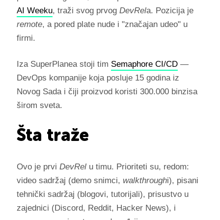
AI Weeku
, traži svog prvog
DevRel
a. Pozicija je
remote
, a pored plate nude i "značajan udeo" u
firmi.
Iza SuperPlanea stoji tim
Semaphore CI/CD
—
DevOps kompanije koja posluje 15 godina iz
Novog Sada i čiji proizvod koristi 300.000 binzisa
širom sveta.
Šta traže
Ovo je prvi
DevRel
u timu. Prioriteti su, redom:
video sadržaj (demo snimci,
walkthrough
i), pisani
tehnički sadržaj (blogovi, tutorijali), prisustvo u
zajednici (Discord, Reddit, Hacker News), i