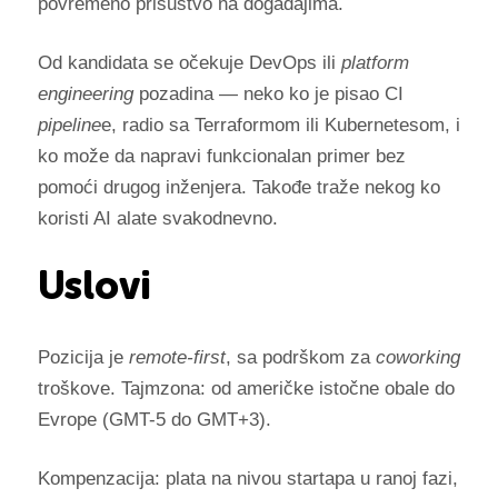
povremeno prisustvo na događajima.
Od kandidata se očekuje DevOps ili
platform
engineering
pozadina — neko ko je pisao CI
pipeline
e, radio sa Terraformom ili Kubernetesom, i
ko može da napravi funkcionalan primer bez
pomoći drugog inženjera. Takođe traže nekog ko
koristi AI alate svakodnevno.
Uslovi
Pozicija je
remote-first
, sa podrškom za
coworking
troškove. Tajmzona: od američke istočne obale do
Evrope (GMT-5 do GMT+3).
Kompenzacija: plata na nivou startapa u ranoj fazi,