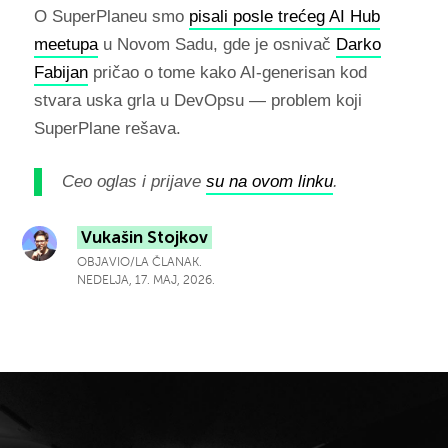
O SuperPlaneu smo
pisali posle trećeg AI Hub
meetupa
u Novom Sadu, gde je osnivač
Darko
Fabijan
pričao o tome kako AI-generisan kod
stvara uska grla u DevOpsu — problem koji
SuperPlane rešava.
Ceo oglas i prijave
su na ovom linku
.
Vukašin Stojkov
OBJAVIO/LA ČLANAK.
NEDELJA, 17. MAJ, 2026.