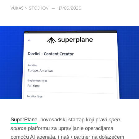
VUKAŠIN STOJKOV
—
17/05/2026
SuperPlane
, novosadski startap koji pravi
open-
source
platformu za upravljanje operacijama
pomoću AI agenata, i naš \ partner na dolazećem