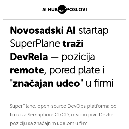
AI HUB
AI POSLOVI
Novosadski AI
startap
traži
SuperPlane
DevRela
— pozicija
remote
, pored plate i
značajan udeo
"
" u firmi
SuperPlane, open-source DevOps platforma od
tima iza Semaphore CI/CD, otvorio prvu DevRel
poziciju sa značajnim udelom u firmi.