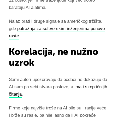
12 odsto, jer firme traže ljude koji već dobro
barataju AI alatima.
Nalaz prati i druge signale sa američkog tržišta,
gde
potražnja za softverskim inženjerima ponovo
raste
.
Korelacija, ne nužno
uzrok
Sami autori upozoravaju da podaci ne dokazuju da
AI sam po sebi stvara poslove, a
ima i skeptičnijih
čitanja
.
Firme koje najviše troše na AI bile su i ranije veće
i brže su rasle, pa nije jasno da li AI pokreće