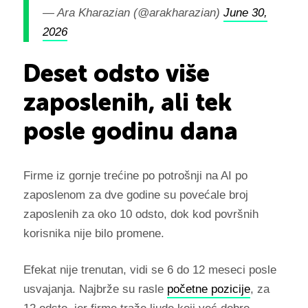
— Ara Kharazian (@arakharazian)
June 30,
2026
Deset odsto više
zaposlenih, ali tek
posle godinu dana
Firme iz gornje trećine po potrošnji na AI po
zaposlenom za dve godine su povećale broj
zaposlenih za oko 10 odsto, dok kod površnih
korisnika nije bilo promene.
Efekat nije trenutan, vidi se 6 do 12 meseci posle
usvajanja. Najbrže su rasle
početne pozicije
, za