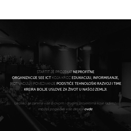
STARTIT JE PROJEKAT
NEPROFITNE
ORGANIZACIJE SEE ICT
KOJA KROZ
EDUKACIJU, INFORMISANJE,
MOTIVACIJU I POVEZIVANJE
PODSTIČE TEHNOLOŠKI RAZVOJ I TIME
KREIRA BOLJE USLOVE ZA ŽIVOT U NAŠOJ ZEMLJI.
Ukoliko te zanima više o ovom i drugim projektima koje radimo,
možeš pogledati više detalja
ovde
.