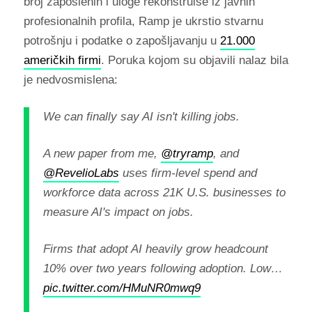
broj zaposlenih i uloge rekonstruiše iz javnih
profesionalnih profila, Ramp je ukrstio stvarnu
potrošnju i podatke o zapošljavanju u
21.000
američkih firmi
. Poruka kojom su objavili nalaz bila
je nedvosmislena:
We can finally say AI isn't killing jobs.
A new paper from me,
@tryramp
, and
@RevelioLabs
uses firm-level spend and
workforce data across 21K U.S. businesses to
measure AI's impact on jobs.
Firms that adopt AI heavily grow headcount
10% over two years following adoption. Low…
pic.twitter.com/HMuNR0mwq9