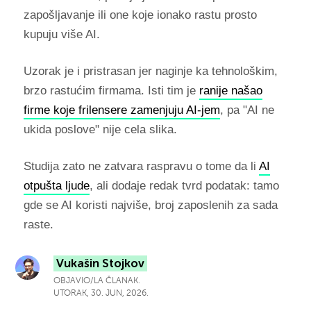
zapošljavanje ili one koje ionako rastu prosto
kupuju više AI.
Uzorak je i pristrasan jer naginje ka tehnološkim,
brzo rastućim firmama. Isti tim je
ranije našao
firme koje frilensere zamenjuju AI-jem
, pa "AI ne
ukida poslove" nije cela slika.
Studija zato ne zatvara raspravu o tome da li
AI
otpušta ljude
, ali dodaje redak tvrd podatak: tamo
gde se AI koristi najviše, broj zaposlenih za sada
raste.
Vukašin Stojkov
OBJAVIO/LA ČLANAK.
UTORAK, 30. JUN, 2026.