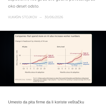
oko deset odsto.
VUKAŠIN STOJKOV
—
30/06/2026
Umesto da pita firme da li koriste veštačku