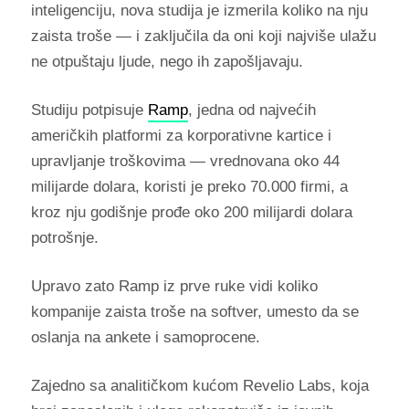
inteligenciju, nova studija je izmerila koliko na nju
zaista troše — i zaključila da oni koji najviše ulažu
ne otpuštaju ljude, nego ih zapošljavaju.
Studiju potpisuje
Ramp
, jedna od najvećih
američkih platformi za korporativne kartice i
upravljanje troškovima — vrednovana oko 44
milijarde dolara, koristi je preko 70.000 firmi, a
kroz nju godišnje prođe oko 200 milijardi dolara
potrošnje.
Upravo zato Ramp iz prve ruke vidi koliko
kompanije zaista troše na softver, umesto da se
oslanja na ankete i samoprocene.
Zajedno sa analitičkom kućom Revelio Labs, koja