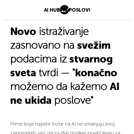
AI HUB
AI POSLOVI
Novo
istraživanje
svežim
zasnovano na
stvarnog
podacima iz
sveta
konačno
tvrdi — "
AI
možemo da kažemo
ne ukida
poslove"
Firme koje najviše troše na AI ne smanjuju broj
zaposlenih, već ga za dve godine povećavaju za