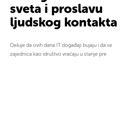
sveta i proslavu
ljudskog kontakta
Deluje da ovih dana IT događaji bujaju i da se
zajednica kao idruštvo vraćaju u stanje pre
korone. Povodom događaja koji prave i
perspektive pričamo sa predstavnikom najstarije
IT zajednice u Srbiji.
VUKAŠIN STOJKOV
—
24/10/2022
Nekada davno, što mu dođe pre 15-20 godina u IT