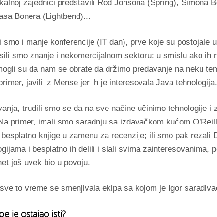
kalnoj zajednici predstavili Rod Jonsona (Spring), Simona B
asa Bonera (Lightbend)...
 smo i manje konferencije (IT dan), prve koje su postojale u 
sili smo znanje i nekomercijalnom sektoru: u smislu ako ih 
 mogli su da nam se obrate da držimo predavanje na neku te
rimer, javili iz Mense jer ih je interesovala Java tehnologija.
nja, trudili smo se da na sve načine učinimo tehnologije i 
Na primer, imali smo saradnju sa izdavačkom kućom O’Reill
 besplatno knjige u zamenu za recenzije; ili smo pak rezali
gijama i besplatno ih delili i slali svima zainteresovanima, p
et još uvek bio u povoju.
sve to vreme se smenjivala ekipa sa kojom je Igor sarađiva
pe je ostajao isti?