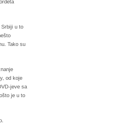
ordeta
Srbiji u to
nešto
mu. Tako su
znanje
y, od koje
 DVD-jeve sa
ošto je u to
o.