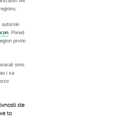
izatori bili
regionu.
 autorski
con
. Pored
 region prvim
ovarali smo
o i sa
brzo
ivnosti ste
ve to