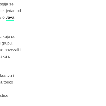
ogija se
se, jedan od
zvio
Java
a koje se
 grupu.
se povezali i
šku i,
kustva i
a toliko
stiče