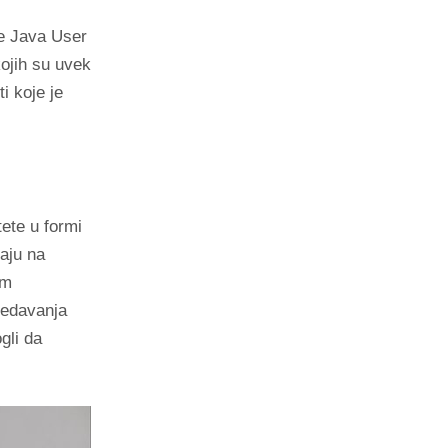
je Java User
kojih su uvek
i koje je
tete u formi
kaju na
im
redavanja
gli da