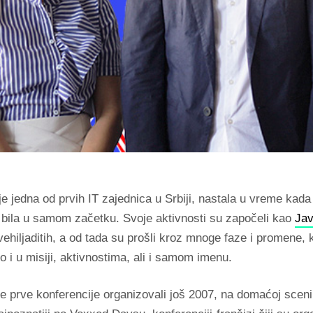
je jedna od prvih IT zajednica u Srbiji, nastala u vreme kad
a bila u samom začetku. Svoje aktivnosti su započeli kao
Ja
hiljaditih, a od tada su prošli kroz mnoge faze i promene, 
ko i u misiji, aktivnostima, ali i samom imenu.
e prve konferencije organizovali još 2007, na domaćoj sceni