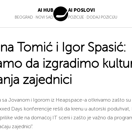
AI HUB
AI POSLOVI
BEOGRAD
·
NOVI SAD
POZICIJE
·
DODAJ POZICIJU
na Tomić i Igor Spasić:
mo da izgradimo kultu
anja zajednici
 sa Jovanom i Igorom iz Heapspace-a otkrivamo zašto su 
xed Days konferencije rešili da krenu u autorski poduhvat,
rilike vide na domaćoj IT sceni i zašto je važno da programe
ćaju zajednici".