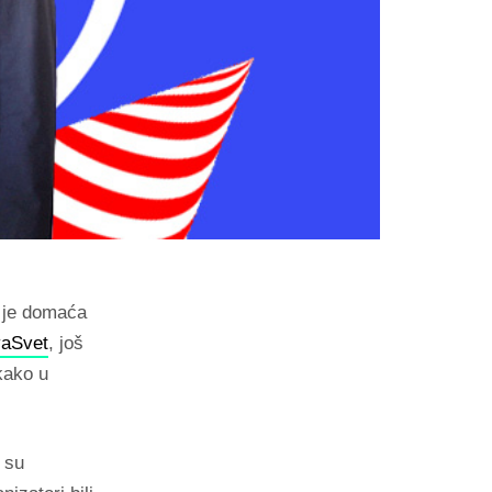
a je domaća
vaSvet
, još
kako u
 su