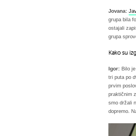
Jovana:
Ja
grupa bila f
ostajali zap
grupa sprov
Kako su izg
Igor:
Bilo j
tri puta po 
prvim poslov
praktičnim 
smo držali 
dopremo. Na