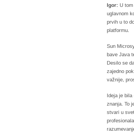
Igor:
U tom p
uglavnom ko
prvih u to 
platformu.
Sun Microsy
bave Java t
Desilo se da
zajedno pok
važnije, pro
Ideja je bil
znanja. To j
stvari u sv
profesional
razumevanje