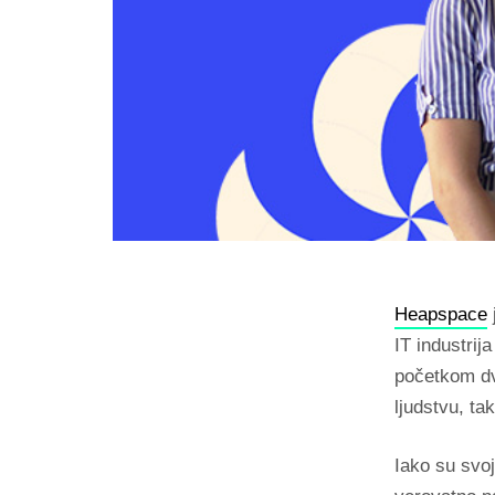
Heapspace
IT industrij
početkom dve
ljudstvu, ta
Iako su svoj