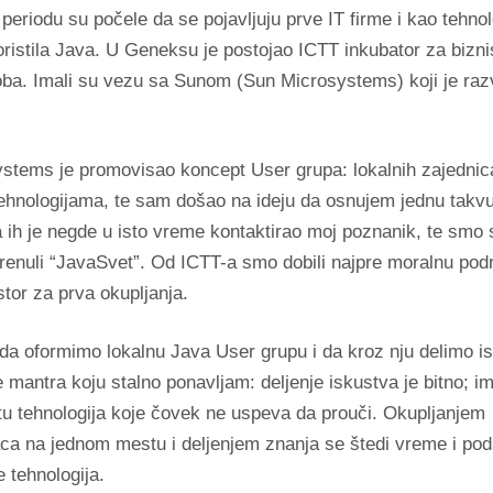
eriodu su počele da se pojavljuju prve IT firme i kao tehnol
ristila Java. U Geneksu je postojao ICTT inkubator za bizni
doba. Imali su vezu sa Sunom (Sun Microsystems) koji je ra
stems je promovisao koncept User grupa: lokalnih zajednic
ehnologijama, te sam došao na ideju da osnujem jednu takvu
 ih je negde u isto vreme kontaktirao moj poznanik, te smo 
renuli “JavaSvet”. Od ICTT-a smo dobili najpre moralnu podr
stor za prva okupljanja.
a da oformimo lokalnu Java User grupu i da kroz nju delimo is
e mantra koju stalno ponavljam: deljenje iskustva je bitno; im
etu tehnologija koje čovek ne uspeva da prouči. Okupljanjem
aca na jednom mestu i deljenjem znanja se štedi vreme i pod
 tehnologija.