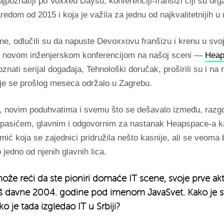
jpoznatiji po Voxxed Daysu, konferenciji-franšizi čiji su organ
aredom od 2015 i koja je važila za jednu od najkvalitetnijih u 
e, odlučili su da napuste Devoxxovu franšizu i krenu u svoj
 novom inženjerskom konferencijom na našoj sceni —
Heap
oznati serijal događaja, Tehnološki doručak, proširili su i na
je se prošlog meseca održalo u Zagrebu.
 novim poduhvatima i svemu što se dešavalo između, razg
pasićem, glavnim i odgovornim za nastanak Heapspace-a ka
ć koja se zajednici pridružila nešto kasnije, ali se veoma 
o jedno od njenih glavnih lica.
ože reći da ste pioniri domaće IT scene, svoje prve akt
oš davne 2004. godine pod imenom JavaSvet. Kako je s
ko je tada izgledao IT u Srbiji?