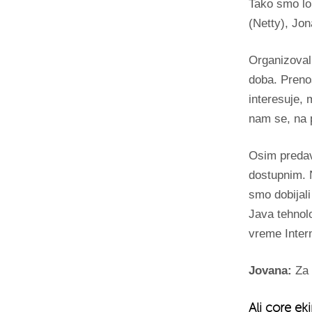
Tako smo lo
(Netty), Jon
Organizovali
doba. Preno
interesuje,
nam se, na p
Osim predava
dostupnim. 
smo dobijali
Java tehnolo
vreme Intern
Jovana:
Za 
Ali core eki