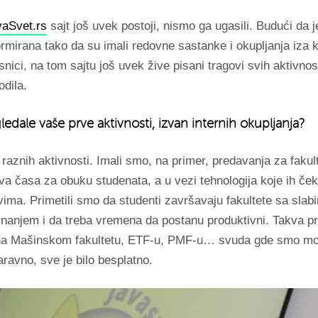
vaSvet.rs
sajt još uvek postoji, nismo ga ugasili. Budući da 
ormirana tako da su imali redovne sastanke i okupljanja iza 
isnici, na tom sajtu još uvek žive pisani tragovi svih aktivnost
odila.
ledale vaše prve aktivnosti, izvan internih okupljanja?
e raznih aktivnosti. Imali smo, na primer, predavanja za fakul
dva časa za obuku studenata, a u vezi tehnologija koje ih če
ima. Primetili smo da studenti završavaju fakultete sa slab
znanjem i da treba vremena da postanu produktivni. Takva p
na Mašinskom fakultetu, ETF-u, PMF-u… svuda gde smo mo
ravno, sve je bilo besplatno.