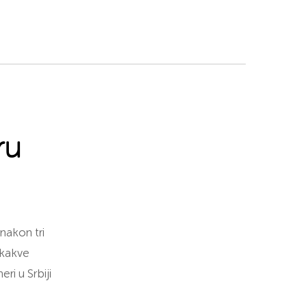
ru
nakon tri
 kakve
ri u Srbiji