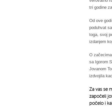
verovatno na
tri godine z
Od ove godin
poduhvat sa
toga, svoj p
izdanjem ko
O začecima,
sa Igorom S
Jovanom Tomi
izdvojila ka
Za vas se m
započeli j
počelo i ka