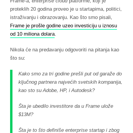
Frame-a,
enterprise cloud
platforme, koji je
proteklih 20 godina proveo je u startapima, politici,
istraživanju i obrazovanju. Kao što smo pisali,
Frame je prošle godine uzeo investiciju u iznosu
od 10 miliona dolara
.
Nikola će na predavanju odgovoriti na pitanja kao
što su:
Kako smo za tri godine prešli put od garaže do
ključnog partnera najvećih svetskih kompanija,
kao sto su Adobe, HP, i Autodesk?
Šta je ubedilo investitore da u Frame ulože
$13M?
Šta je to što definiše enterprise startap i zbog