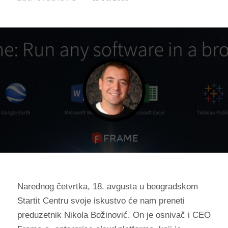
Narednog četvrtka, 18. avgusta u beogradskom
Startit Centru svoje iskustvo će nam preneti
preduzetnik Nikola Božinović. On je osnivač i CEO