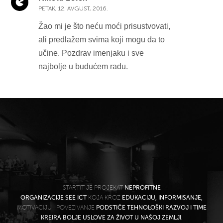
PETAK, 12. AVGUST, 2016.
Žao mi je što neću moći prisustvovati,
ali predlažem svima koji mogu da to
učine. Pozdrav imenjaku i sve
najbolje u budućem radu.
STARTIT JE PROJEKAT
NEPROFITNE
ORGANIZACIJE SEE ICT
KOJA KROZ
EDUKACIJU, INFORMISANJE,
MOTIVACIJU I POVEZIVANJE
PODSTIČE TEHNOLOŠKI RAZVOJ I TIME
KREIRA BOLJE USLOVE ZA ŽIVOT U NAŠOJ ZEMLJI.