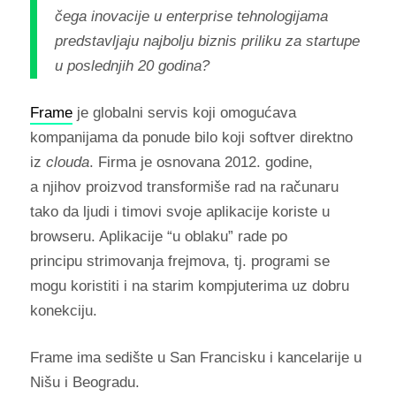
čega inovacije u enterprise tehnologijama
predstavljaju najbolju biznis priliku za startupe
u poslednjih 20 godina?
Frame
je globalni servis koji omogućava
kompanijama da ponude bilo koji softver direktno
iz
clouda
. Firma je osnovana 2012. godine,
a njihov proizvod transformiše rad na računaru
tako da ljudi i timovi svoje aplikacije koriste u
browseru. Aplikacije “u oblaku” rade po
principu strimovanja frejmova, tj. programi se
mogu koristiti i na starim kompjuterima uz dobru
konekciju.
Frame ima sedište u San Francisku i kancelarije u
Nišu i Beogradu.