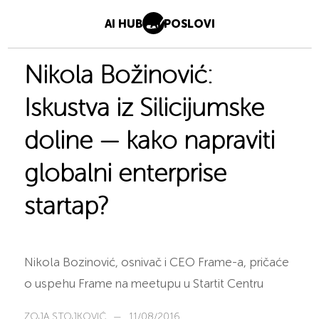
AI HUB
AI POSLOVI
Nikola Božinović:
Iskustva iz Silicijumske
doline — kako napraviti
globalni enterprise
startap?
Nikola Bozinović, osnivač i CEO Frame-a, pričaće
o uspehu Frame na meetupu u Startit Centru
ZOJA STOJKOVIĆ
—
11/08/2016