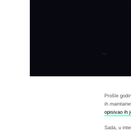
Prošle godin
ih
maintaine
opisivao ih j
Sada, u int