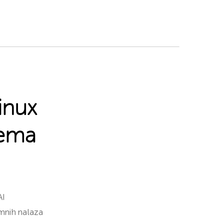
inux
pema
AI
mnih nalaza