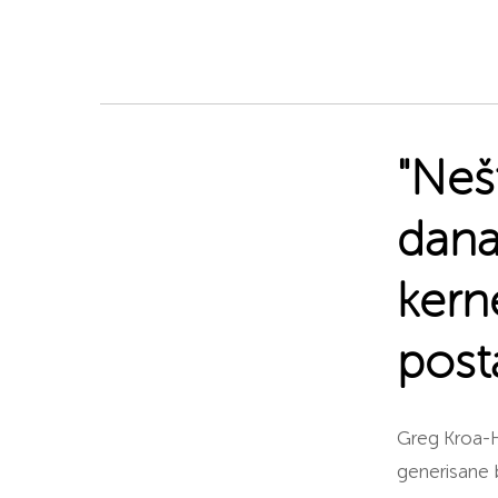
"Neš
dana
kern
post
Greg Kroa-H
generisane 