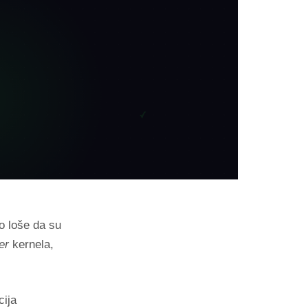
ko loše da su
er
kernela,
ija