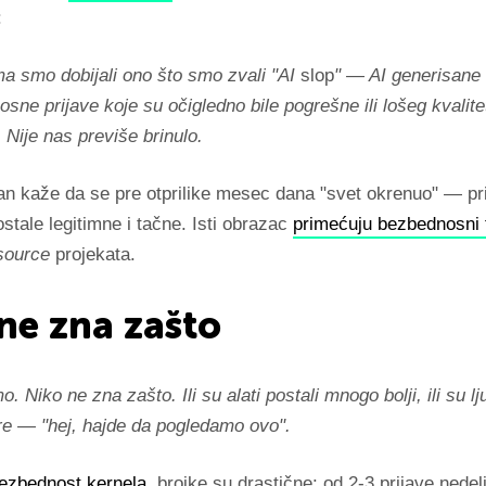
:
a smo dobijali ono što smo zvali "AI
slop
" — AI generisane
sne prijave koje su očigledno bile pogrešne ili lošeg kvalitet
Nije nas previše brinulo.
n kaže da se pre otprilike mesec dana "svet okrenuo" — pr
tale legitimne i tačne. Isti obrazac
primećuju bezbednosni 
source
projekata.
ne zna zašto
. Niko ne zna zašto. Ili su alati postali mnogo bolji, ili su lj
re — "hej, hajde da pogledamo ovo".
 bezbednost kernela
, brojke su drastične: od 2-3 prijave nedel