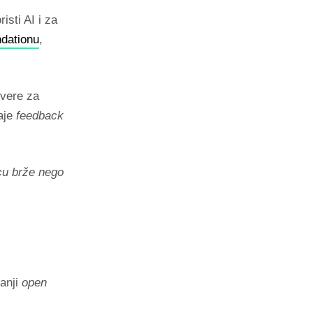
isti AI i za
dationu
,
overe za
aje
feedback
cu brže nego
Manji
open