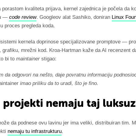
 porastom kvaliteta prijava, kernel zajednica je počela da kor
nu —
code review
. Googleov alat Sashiko, doniran
Linux Foun
 u proces pregleda koda.
odsistemi kernela doprinose specijalizovane promptove — pr
e, grafiku, mrežni kod. Kroa-Hartman kaže da AI recenzent d
o bi to
maintainer
stigao:
m da odgovori na nešto, daje povratnu informaciju podnosio
intainer
imao priliku da to uradi, što je fino.
 projekti nemaju taj luksuz
ože da podnese ovu lavinu jer ima veliki, distribuiran tim. 
ekti
nemaju tu infrastrukturu
.