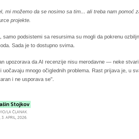
l, mi možemo da se nosimo sa tim... ali treba nam pomoć z
urce
projekte.
, samo podsistemi sa resursima su mogli da pokrenu ozbiljn
koda. Sada je to dostupno svima.
n upozorava da AI recenzije nisu merodavne — neke stvari 
li uočavaju mnogo očiglednih problema. Rast prijava je, u 
varan i ne usporava se".
ašin Stojkov
IO/LA ČLANAK.
 3. APRIL, 2026.