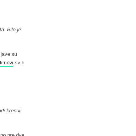
a. Bilo je
ijave su
timovi
svih
udi krenuli
jno pre dve