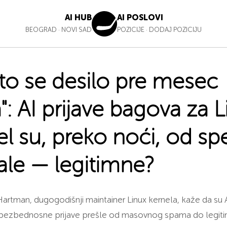
AI HUB
AI POSLOVI
BEOGRAD
·
NOVI SAD
POZICIJE
·
DODAJ POZICIJU
to se desilo pre mesec
": AI prijave bagova za L
el su, preko noći, od s
ale — legitimne?
artman, dugogodišnji maintainer Linux kernela, kaže da su 
bezbednosne prijave prešle od masovnog spama do legiti