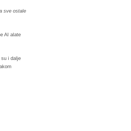
a sve ostale
e AI alate
su i dalje
svakom