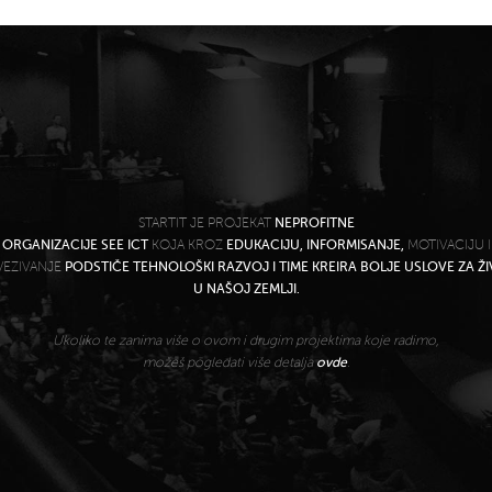
STARTIT JE PROJEKAT
NEPROFITNE
ORGANIZACIJE SEE ICT
KOJA KROZ
EDUKACIJU, INFORMISANJE,
MOTIVACIJU I
VEZIVANJE
PODSTIČE TEHNOLOŠKI RAZVOJ I TIME KREIRA BOLJE USLOVE ZA Ž
U NAŠOJ ZEMLJI.
Ukoliko te zanima više o ovom i drugim projektima koje radimo,
možeš pogledati više detalja
ovde
.