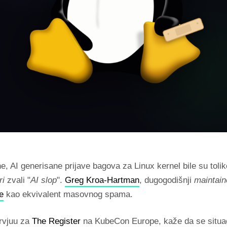
e, AI generisane prijave bagova za Linux kernel bile su toli
ri
zvali "
AI slop
".
Greg Kroa-Hartman
, dugogodišnji
maintain
e
kao ekvivalent masovnog spama.
ervjuu za
The Register
na KubeCon Europe, kaže da se situac