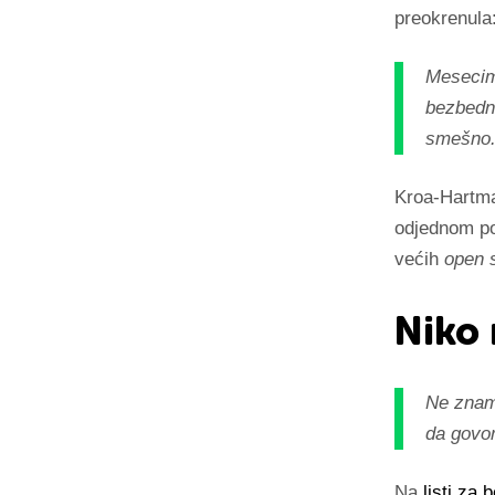
preokrenula
Mesecim
bezbedno
smešno. 
Kroa-Hartma
odjednom pos
većih
open 
Niko 
Ne znamo
da govo
Na
listi za