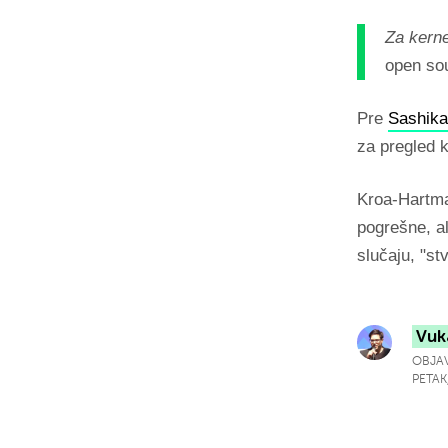
Za kerne
open so
Pre
Sashika
za pregled 
Kroa-Hartma
pogrešne, a
slučaju, "st
Vuk
OBJAV
PETAK,