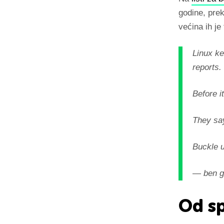
godine, pre
većina ih je
Linux ke
reports.
Before i
They say
Buckle u
— ben g
Od s