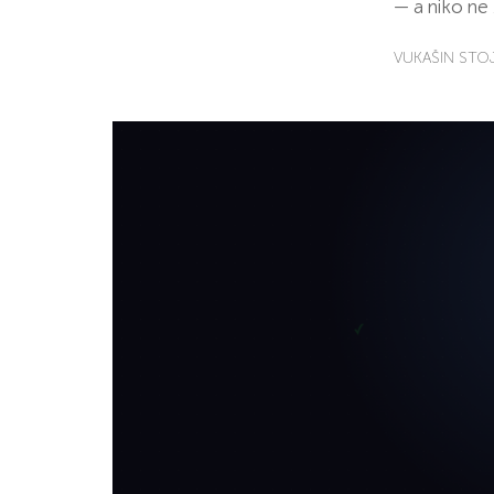
— a niko ne
VUKAŠIN STO