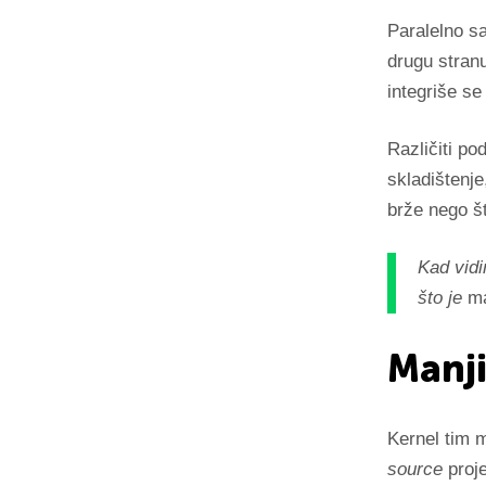
Paralelno sa
drugu stra
integriše se
Različiti p
skladištenj
brže nego št
Kad vidi
što je
ma
Manji
Kernel tim m
source
proj