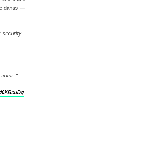
no danas — i
* security
o come."
RXd6KBauDg