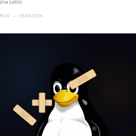
 zna zašto.
JKOV
—
03/04/2026