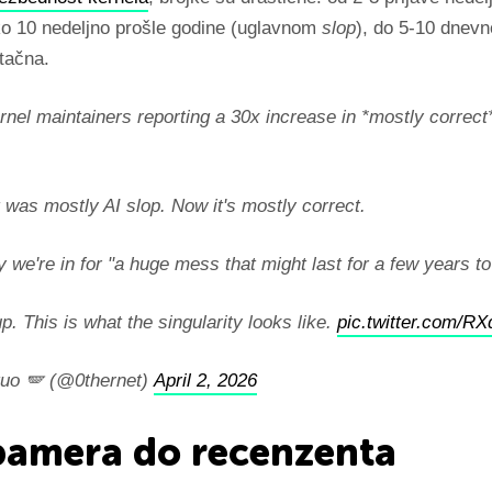
ko 10 nedeljno prošle godine (uglavnom
slop
), do 5-10 dnev
 tačna.
rnel maintainers reporting a 30x increase in *mostly correct
t was mostly AI slop. Now it's mostly correct.
 we're in for "a huge mess that might last for a few years t
p. This is what the singularity looks like.
pic.twitter.com/
uo 🪽 (@0thernet)
April 2, 2026
pamera do recenzenta