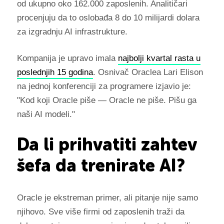
od ukupno oko 162.000 zaposlenih. Analitičari
procenjuju da to oslobađa 8 do 10 milijardi dolara
za izgradnju AI infrastrukture.
Kompanija je upravo imala
najbolji kvartal rasta u
poslednjih 15 godina
. Osnivač Oraclea Lari Elison
na jednoj konferenciji za programere izjavio je:
"Kod koji Oracle piše — Oracle ne piše. Pišu ga
naši AI modeli."
Da li prihvatiti zahtev
šefa da trenirate AI?
Oracle je ekstreman primer, ali pitanje nije samo
njihovo. Sve više firmi od zaposlenih traži da