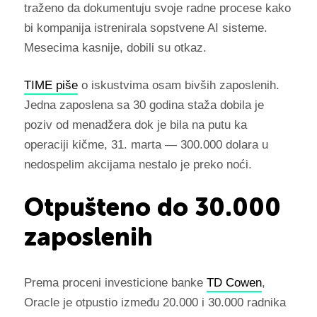
traženo da dokumentuju svoje radne procese kako
bi kompanija istrenirala sopstvene AI sisteme.
Mesecima kasnije, dobili su otkaz.
TIME piše
o iskustvima osam bivših zaposlenih.
Jedna zaposlena sa 30 godina staža dobila je
poziv od menadžera dok je bila na putu ka
operaciji kičme, 31. marta — 300.000 dolara u
nedospelim akcijama nestalo je preko noći.
Otpušteno do 30.000
zaposlenih
Prema proceni investicione banke
TD Cowen
,
Oracle je otpustio između 20.000 i 30.000 radnika