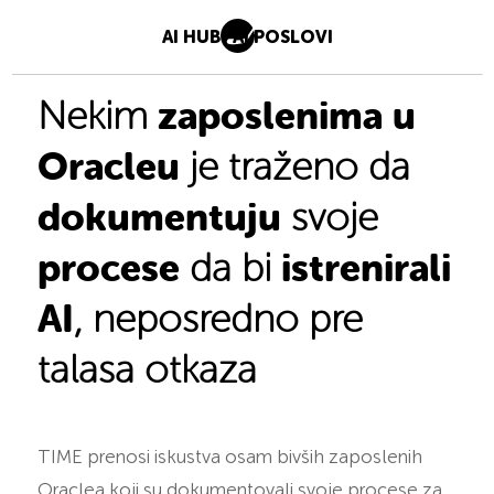
AI HUB
AI POSLOVI
zaposlenima u
Nekim
Oracleu
je traženo da
dokumentuju
svoje
procese
istrenirali
da bi
AI
, neposredno pre
talasa otkaza
TIME prenosi iskustva osam bivših zaposlenih
Oraclea koji su dokumentovali svoje procese za