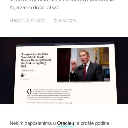
AI, a zatim dobili otkaz.
VUKAŠIN STOJKOV
—
02/05/2026
Nekim zaposlenima u
Oracleu
je prošle godine