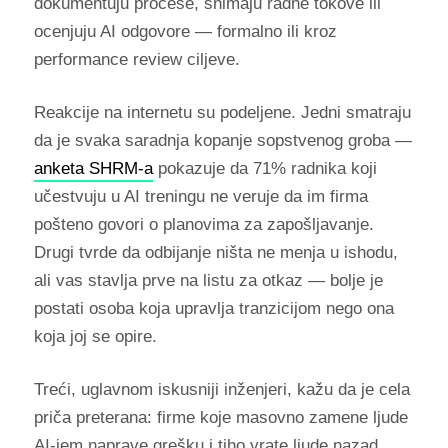
dokumentuju procese, snimaju radne tokove ili
ocenjuju AI odgovore — formalno ili kroz
performance review ciljeve.
Reakcije na internetu su podeljene. Jedni smatraju
da je svaka saradnja kopanje sopstvenog groba —
anketa SHRM-a
pokazuje da 71% radnika koji
učestvuju u AI treningu ne veruje da im firma
pošteno govori o planovima za zapošljavanje.
Drugi tvrde da odbijanje ništa ne menja u ishodu,
ali vas stavlja prve na listu za otkaz — bolje je
postati osoba koja upravlja tranzicijom nego ona
koja joj se opire.
Treći, uglavnom iskusniji inženjeri, kažu da je cela
priča preterana: firme koje masovno zamene ljude
AI-jem naprave grešku i tiho vrate ljude nazad.