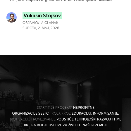
Vukašin Stojkov
OBJAVIO/LA ČLANAK.
SUBOTA, 2. MAJ, 2026.
STARTIT JE PROJEKAT
NEPROFITNE
ORGANIZACIJE SEE ICT
KOJA KROZ
EDUKACIJU, INFORMISANJE,
MOTIVACIJU I POVEZIVANJE
PODSTIČE TEHNOLOŠKI RAZVOJ I TIME
KREIRA BOLJE USLOVE ZA ŽIVOT U NAŠOJ ZEMLJI.