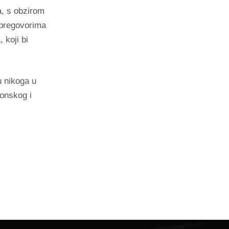
ma, s obzirom
a pregovorima
 koji bi
u nikoga u
konskog i