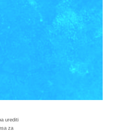
a urediti
nsa za