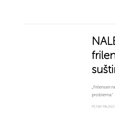
NALE
fril
sušt
„Frilenseri 
problema.”
PETAR PAUNO