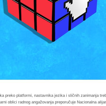
ka preko platformi, nastavnika jezika i sličnih zanimanja treb
arni oblici radnog angažovanja preporučuje Nacionalna alija