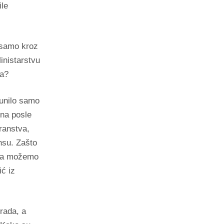
ile
a samo kroz
inistarstvu
ka?
punilo samo
ena posle
ranstva,
ansu. Zašto
ija možemo
ć iz
rada, a