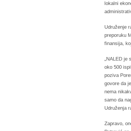
lokalni ekon
administrat
Udruženje r
preporuku M
finansija, k
„NALED je s
oko 500 ispi
poziva Pores
govore da je
nema nikakv
samo da nag
Udruženja r
Zapravo, on