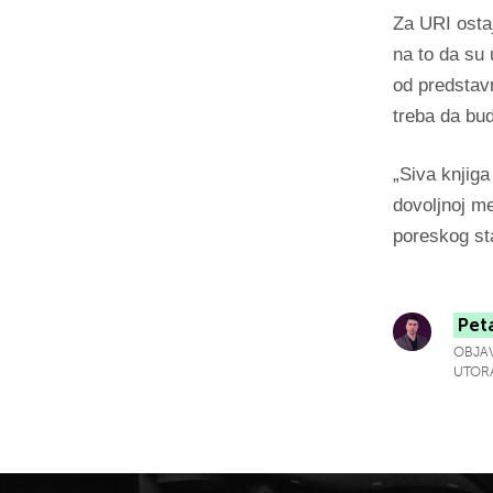
Za URI ostaj
na to da su 
od predstavn
treba da bu
„
Siva knjiga
dovoljnoj me
poreskog st
Pet
OBJAV
UTORA