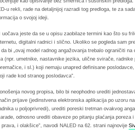
 ocenjuje kao opisivanje bez smernica i suštinskih predloga
u rekli, rade na detaljnijoj razradi tog predloga, te za sa
ormacija o svojoj ideji.
uočava jeste da se u opisu zaobilaze termini kao što su fril
nternetu, digitalni radnici i slično. Ukoliko se pogleda sam pr
 da bi „ovaj model radnog angažovanja trebalo ograničiti na
a (npr. umetnike, nastavnike jezika, ulične svirače, radnike
premačice, i sl.) koji nemaju unapred definisane poslodavce,
oji rade kod stranog poslodavca”.
onošenja novog propisa, bilo bi neophodno urediti jednostav
način prijave (jedinstvena elektronska aplikacija po uzoru n
dnika u poljoprivredi), urediti poreski tretman ovakvog ang
arade, odnosno urediti obaveze po pitanju plaćanja poreza i
 prava, i olakšice”, navodi NALED na 62. strani najnovije
Si