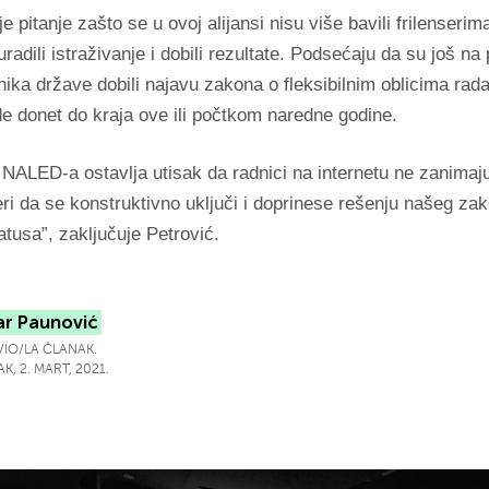
e pitanje zašto se u ovoj alijansi nisu više bavili frilenseri
uradili istraživanje i dobili rezultate. Podsećaju da su još n
ika države dobili najavu zakona o fleksibilnim oblicima rada,
de donet do kraja ove ili počtkom naredne godine.
 NALED-a ostavlja utisak da radnici na internetu ne zanimaj
ri da se konstruktivno uključi i doprinese rešenju našeg za
atusa”, zaključuje Petrović.
ar Paunović
IO/LA ČLANAK.
K, 2. MART, 2021.