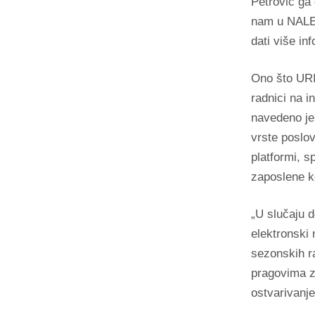
Petrović ga
nam u NALED-
dati više inf
Ono što URI 
radnici na i
navedeno je
vrste poslov
platformi, s
zaposlene k
„U slučaju d
elektronski 
sezonskih ra
pragovima z
ostvarivanje