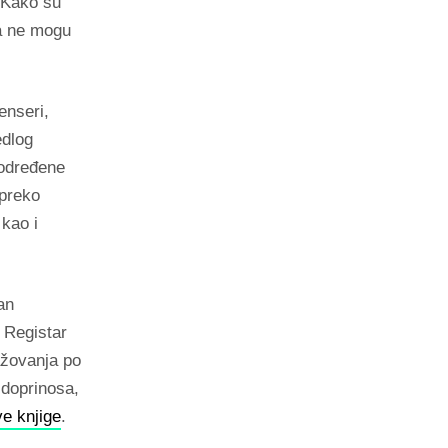
. Kako su
da ne mogu
enseri,
edlog
 određene
 preko
 kao i
an
a Registar
ažovanja po
 doprinosa,
ve knjige
.