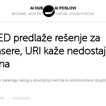
AI HUB
AI POSLOVI
BEOGRAD
·
NOVI SAD
POZICIJE
·
DODAJ POZICIJU
D predlaže rešenje za
ensere, URI kaže nedosta
ina
ne zanimaju nikog u dovoljnoj meri da bi konstruktivno dopri
VIĆ
—
02/03/2021