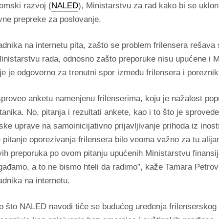
omski razvoj (
NALED
), Ministarstvu za rad kako bi se uklon
ivne prepreke za poslovanje.
adnika na internetu pita, zašto se problem frilensera rešav
inistarstvu rada, odnosno zašto preporuke nisu upućene i M
oje je odgovorno za trenutni spor između frilensera i porezni
proveo anketu namenjenu frilenserima, koju je nažalost po
tanika. No, pitanja i rezultati ankete, kao i to što je sproved
ke uprave na samoinicijativno prijavljivanje prihoda iz inost
 pitanje oporezivanja frilensera bilo veoma važno za tu alij
ih preporuka po ovom pitanju upućenih Ministarstvu finans
ađamo, a to ne bismo hteli da radimo”, kaže Tamara Petrovi
adnika na internetu.
o što NALED navodi tiče se budućeg uređenja frilenserskog 