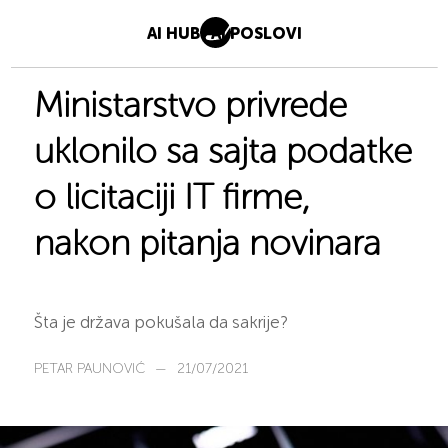
AI HUB
AI POSLOVI
Ministarstvo privrede
uklonilo sa sajta podatke
o licitaciji IT firme,
nakon pitanja novinara
Šta je država pokušala da sakrije?
PETAR PAUNOVIĆ
—
21/07/2021