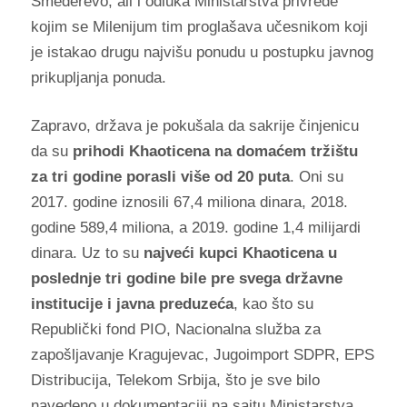
Smederevo, ali i odluka Ministarstva privrede
kojim se Milenijum tim proglašava učesnikom koji
je istakao drugu najvišu ponudu u postupku javnog
prikupljanja ponuda.
Zapravo, država je pokušala da sakrije činjenicu
da su
prihodi Khaoticena na domaćem tržištu
za tri godine porasli više od 20 puta
. Oni su
2017. godine iznosili 67,4 miliona dinara, 2018.
godine 589,4 miliona, a 2019. godine 1,4 milijardi
dinara. Uz to su
najveći kupci Khaoticena u
poslednje tri godine bile pre svega državne
institucije i javna preduzeća
, kao što su
Republički fond PIO, Nacionalna služba za
zapošljavanje Kragujevac, Jugoimport SDPR, EPS
Distribucija, Telekom Srbija, što je sve bilo
navedeno u dokumentaciji na sajtu Ministarstva.