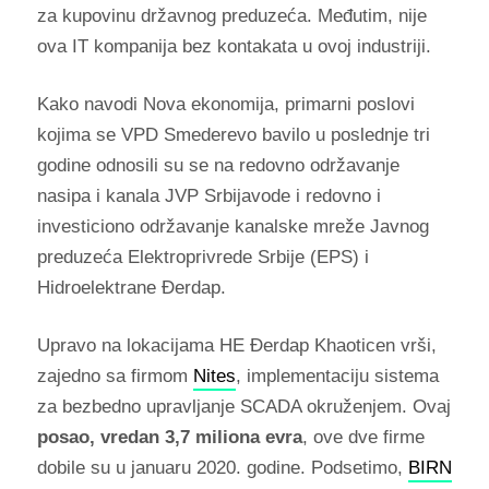
za kupovinu državnog preduzeća. Međutim, nije
ova IT kompanija bez kontakata u ovoj industriji.
Kako navodi Nova ekonomija, primarni poslovi
kojima se VPD Smederevo bavilo u poslednje tri
godine odnosili su se na redovno održavanje
nasipa i kanala JVP Srbijavode i redovno i
investiciono održavanje kanalske mreže Javnog
preduzeća Elektroprivrede Srbije (EPS) i
Hidroelektrane Đerdap.
Upravo na lokacijama HE Đerdap Khaoticen vrši,
zajedno sa firmom
Nites
, implementaciju sistema
za bezbedno upravljanje SCADA okruženjem. Ovaj
posao, vredan 3,7 miliona evra
, ove dve firme
dobile su u januaru 2020. godine. Podsetimo,
BIRN