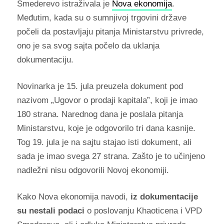
Smederevo istraživala je
Nova ekonomija
.
Međutim, kada su o sumnjivoj trgovini države
počeli da postavljaju pitanja Ministarstvu privrede,
ono je sa svog sajta počelo da uklanja
dokumentaciju.
Novinarka je 15. jula preuzela dokument pod
nazivom „Ugovor o prodaji kapitala”, koji je imao
180 strana. Narednog dana je poslala pitanja
Ministarstvu, koje je odgovorilo tri dana kasnije.
Tog 19. jula je na sajtu stajao isti dokument, ali
sada je imao svega 27 strana. Zašto je to učinjeno
nadležni nisu odgovorili Novoj ekonomiji.
Kako Nova ekonomija navodi,
iz dokumentacije
su nestali podaci
o poslovanju Khaoticena i VPD