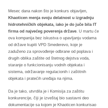
Mesec dana nakon što je konkurs objavljen,
Khaoticen menja svoju delatnost u izgradnju
hidrotehničkih objekata, iako je do juče bila IT
firma od najvećeg poverenja države
. U martu će
ova kompanija bez iskustva o upavljanju vodama
od države kupiti VPD Smederevo, koje je
zaduženo za sprovođenje odbrane od poplava i
drugih oblika zaštite od štetnog dejstva voda,
staranje o funkcionisanju vodnih objekata i
sistema, održavanje regulacionih i zaštitnih
objekata i pratećih uređaja na njima.
Da je tako, utvrdila je i Komisija za zaštitu
konkurencije, čiji je izveštaj bio sastavni deo
dokumentacije sa kojom je Khaoticen konkurisao