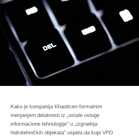
Kako je kompanija Khaoticen formalnim
menjanjem delatnosti iz „ostale usluge
informacione tehnologije” u „izgradnja
hidrotehničkih objekata” uspela da kupi VPD