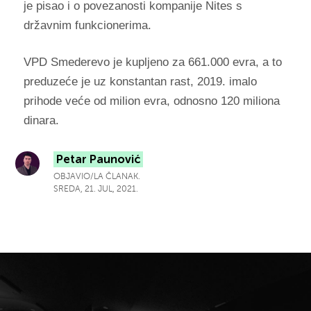
je pisao i o povezanosti kompanije Nites s
državnim funkcionerima.
VPD Smederevo je kupljeno za 661.000 evra, a to
preduzeće je uz konstantan rast, 2019. imalo
prihode veće od milion evra, odnosno 120 miliona
dinara.
Petar Paunović
OBJAVIO/LA ČLANAK.
SREDA, 21. JUL, 2021.