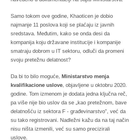
Samo tokom ove godine, Khaoticen je dobio
najmanje 11 poslova koji se plaćaju iz javnih
sredstava. Međutim, kako se onda desi da
kompanija koju državane institucije i kompanije
smatraju dobrom u IT sektoru, odluči da promeni
svoju pretežnu delatnost?
Da bi to bilo moguće,
Ministarstvo menja
kvalifikacione uslove
, objavljene u oktobru 2020.
godine. Tom izmenom je dodata jedna ključna reč,
pa više nije bio uslov da se „kao pretežnom, bave
delatnošću iz sektora F - građevinarstvo”, već da
su tako registrovani. Nadležni kažu da na taj način
nisu ništa izmenili, već su samo precizirali
uslove.