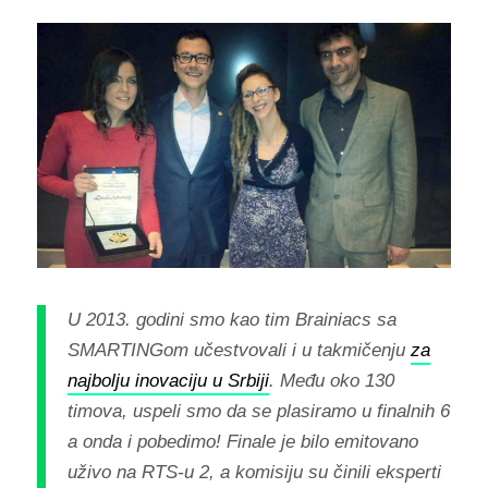
U 2013. godini smo kao tim Brainiacs sa
SMARTINGom učestvovali i u takmičenju
za
najbolju inovaciju u Srbiji
. Među oko 130
timova, uspeli smo da se plasiramo u finalnih 6
a onda i pobedimo! Finale je bilo emitovano
uživo na RTS-u 2, a komisiju su činili eksperti