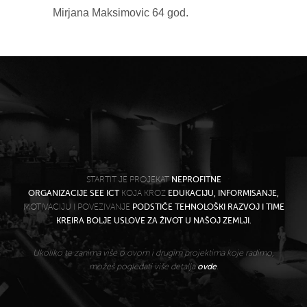
Mirjana Maksimovic 64 god.
STARTIT JE PROJEKAT
NEPROFITNE
ORGANIZACIJE SEE ICT
KOJA KROZ
EDUKACIJU, INFORMISANJE,
MOTIVACIJU I POVEZIVANJE
PODSTIČE TEHNOLOŠKI RAZVOJ I TIME
KREIRA BOLJE USLOVE ZA ŽIVOT U NAŠOJ ZEMLJI.
Ukoliko te zanima više o ovom i drugim projektima koje radimo,
možeš pogledati više detalja
ovde
.