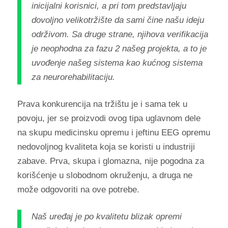
inicijalni korisnici, a pri tom predstavljaju
dovoljno velikotržište da sami čine našu ideju
održivom. Sa druge strane, njihova verifikacija
je neophodna za fazu 2 našeg projekta, a to je
uvođenje našeg sistema kao kućnog sistema
za neurorehabilitaciju.
Prava konkurencija na tržištu je i sama tek u
povoju, jer se proizvodi ovog tipa uglavnom dele
na skupu medicinsku opremu i jeftinu EEG opremu
nedovoljnog kvaliteta koja se koristi u industriji
zabave. Prva, skupa i glomazna, nije pogodna za
korišćenje u slobodnom okruženju, a druga ne
može odgovoriti na ove potrebe.
Naš uređaj je po kvalitetu blizak opremi