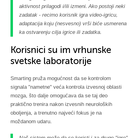
aktivnost prilagodi i/ili izmeni. Ako postoji neki
zadatak - recimo korisnik igra video-igricu,
adaptacija koju (nesvesno) vrši biće usmerena
ka ostvarenju cilja igrice ili zadatka.
Korisnici su im vrhunske
svetske laboratorije
Smarting pruža mogućnost da se kontrolom
signala "nametne" veća kontrola izvesnoj oblasti
mozga, što dalje omogućava da se taj deo
praktično trenira nakon izvesnih neuroloških
oboljenja, a trenutno najveći fokus je na
moždanom udaru.
Naš sistem može da se koristi i za druge "igre"