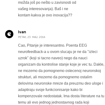
možda još po nešto u zavisnosti od
vašeg interesovanja). Baš i ne
kontam kakva je ovo inovacija??
Ivan
PETAK, 23. MAJ, 2014.
Cao, Pitanje je interesantno. Poenta EEG
neurofeedback-a u ovom slucaju je ne da "izleci
uzrok" (koji si tacno naveo) nego da nauci
organizam da kontrolise stanje koje je vec tu. Dakle,
ne mozemo da pomognemo ostecenoj neuronskoj
strukturi, ali mozemo da pomognemo ostalim
delovima neuronske mreze da preuzmu deo uloge i
adaptiraju svoje funkcionisanje kako bi
kompenzovale nedostatak. Ima dosta literature na tu
temu ali evo jednog jednostavnog rada koji