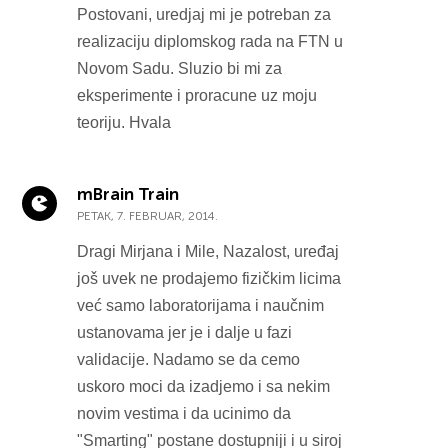
Postovani, uredjaj mi je potreban za
realizaciju diplomskog rada na FTN u
Novom Sadu. Sluzio bi mi za
eksperimente i proracune uz moju
teoriju. Hvala
mBrain Train
PETAK, 7. FEBRUAR, 2014.
Dragi Mirjana i Mile, Nazalost, uređaj
još uvek ne prodajemo fizičkim licima
već samo laboratorijama i naučnim
ustanovama jer je i dalje u fazi
validacije. Nadamo se da cemo
uskoro moci da izadjemo i sa nekim
novim vestima i da ucinimo da
"Smarting" postane dostupniji i u siroj