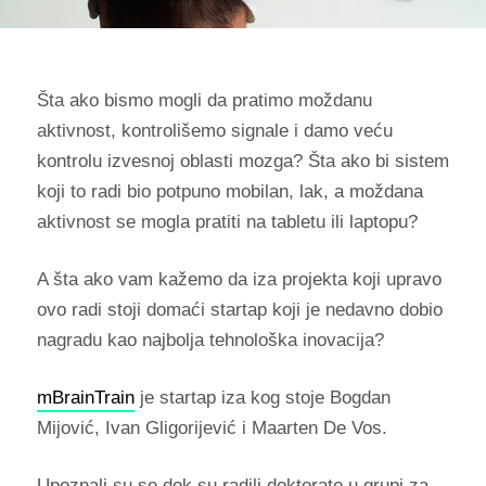
Šta ako bismo mogli da pratimo moždanu
aktivnost, kontrolišemo signale i damo veću
kontrolu izvesnoj oblasti mozga? Šta ako bi sistem
koji to radi bio potpuno mobilan, lak, a moždana
aktivnost se mogla pratiti na tabletu ili laptopu?
A šta ako vam kažemo da iza projekta koji upravo
ovo radi stoji domaći startap koji je nedavno dobio
nagradu kao najbolja tehnološka inovacija?
mBrainTrain
je startap iza kog stoje Bogdan
Mijović, Ivan Gligorijević i Maarten De Vos.
Upoznali su se dok su radili doktorate u grupi za