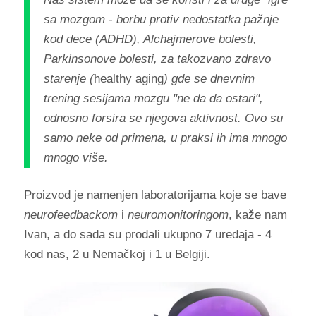
sa mozgom - borbu protiv nedostatka pažnje
kod dece (ADHD), Alchajmerove bolesti,
Parkinsonove bolesti, za takozvano zdravo
starenje (
healthy aging
) gde se dnevnim
trening sesijama mozgu "ne da da ostari",
odnosno forsira se njegova aktivnost. Ovo su
samo neke od primena, u praksi ih ima mnogo
mnogo više.
Proizvod je namenjen laboratorijama koje se bave
neurofeedbackom
i
neuromonitoringom
, kaže nam
Ivan, a do sada su prodali ukupno 7 uređaja - 4
kod nas, 2 u Nemačkoj i 1 u Belgiji.