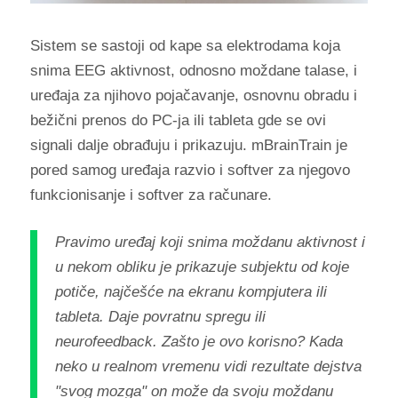
Sistem se sastoji od kape sa elektrodama koja
snima EEG aktivnost, odnosno moždane talase, i
uređaja za njihovo pojačavanje, osnovnu obradu i
bežični prenos do PC-ja ili tableta gde se ovi
signali dalje obrađuju i prikazuju. mBrainTrain je
pored samog uređaja razvio i softver za njegovo
funkcionisanje i softver za računare.
Pravimo uređaj koji snima moždanu aktivnost i
u nekom obliku je prikazuje subjektu od koje
potiče, najčešće na ekranu kompjutera ili
tableta. Daje povratnu spregu ili
neurofeedback. Zašto je ovo korisno? Kada
neko u realnom vremenu vidi rezultate dejstva
"svog mozga" on može da svoju moždanu