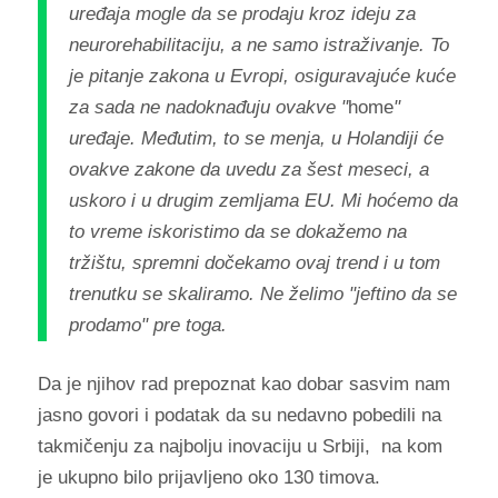
uređaja mogle da se prodaju kroz ideju za
neurorehabilitaciju, a ne samo istraživanje. To
je pitanje zakona u Evropi, osiguravajuće kuće
za sada ne nadoknađuju ovakve "
home
"
uređaje. Međutim, to se menja, u Holandiji će
ovakve zakone da uvedu za šest meseci, a
uskoro i u drugim zemljama EU. Mi hoćemo da
to vreme iskoristimo da se dokažemo na
tržištu, spremni dočekamo ovaj trend i u tom
trenutku se skaliramo. Ne želimo "jeftino da se
prodamo" pre toga.
Da je njihov rad prepoznat kao dobar sasvim nam
jasno govori i podatak da su nedavno pobedili na
takmičenju za najbolju inovaciju u Srbiji, na kom
je ukupno bilo prijavljeno oko 130 timova.