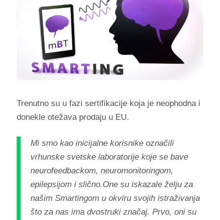
Trenutno su u fazi sertifikacije koja je neophodna i
donekle otežava prodaju u EU.
Mi smo kao inicijalne korisnike označili
vrhunske svetske laboratorije koje se bave
neurofeedbackom, neuromonitoringom,
epilepsijom i slično.One su iskazale želju za
našim Smartingom u okviru svojih istraživanja
što za nas ima dvostruki značaj. Prvo, oni su