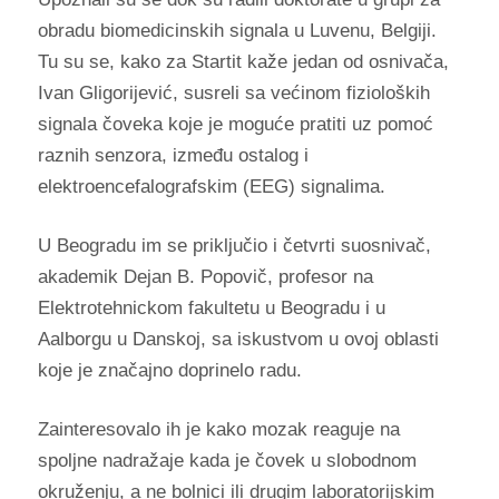
obradu biomedicinskih signala u Luvenu, Belgiji.
Tu su se, kako za Startit kaže jedan od osnivača,
Ivan Gligorijević, susreli sa većinom fizioloških
signala čoveka koje je moguće pratiti uz pomoć
raznih senzora, između ostalog i
elektroencefalografskim (EEG) signalima.
U Beogradu im se priključio i četvrti suosnivač,
akademik Dejan B. Popovič, profesor na
Elektrotehnickom fakultetu u Beogradu i u
Aalborgu u Danskoj, sa iskustvom u ovoj oblasti
koje je značajno doprinelo radu.
Zainteresovalo ih je kako mozak reaguje na
spoljne nadražaje kada je čovek u slobodnom
okruženju, a ne bolnici ili drugim laboratorijskim