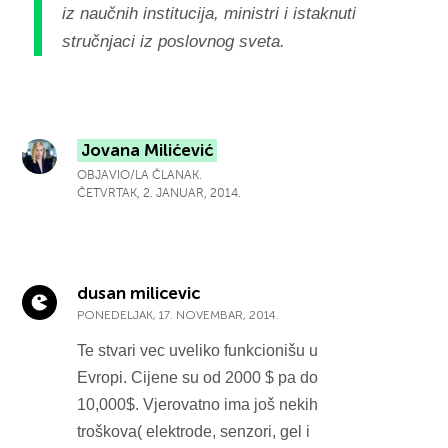
iz naučnih institucija, ministri i istaknuti
stručnjaci iz poslovnog sveta.
Jovana Milićević
OBJAVIO/LA ČLANAK.
ČETVRTAK, 2. JANUAR, 2014.
dusan milicevic
PONEDELJAK, 17. NOVEMBAR, 2014.
Te stvari vec uveliko funkcionišu u
Evropi. Cijene su od 2000 $ pa do
10,000$. Vjerovatno ima još nekih
troškova( elektrode, senzori, gel i