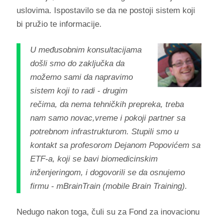
uslovima. Ispostavilo se da ne postoji sistem koji
bi pružio te informacije.
U međusobnim konsultacijama
došli smo do zaključka da
možemo sami da napravimo
sistem koji to radi - drugim
rečima, da nema tehničkih prepreka, treba
nam samo novac,vreme i pokoji partner sa
potrebnom infrastrukturom. Stupili smo u
kontakt sa profesorom Dejanom Popovićem sa
ETF-a, koji se bavi biomedicinskim
inženjeringom, i dogovorili se da osnujemo
firmu - mBrainTrain (mobile Brain Training).
Nedugo nakon toga, čuli su za Fond za inovacionu