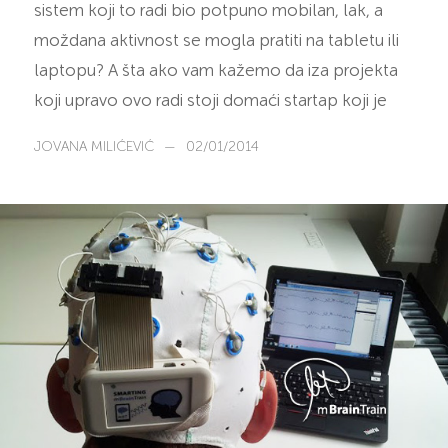
sistem koji to radi bio potpuno mobilan, lak, a
moždana aktivnost se mogla pratiti na tabletu ili
laptopu? A šta ako vam kažemo da iza projekta
koji upravo ovo radi stoji domaći startap koji je
JOVANA MILIĆEVIĆ
—
02/01/2014