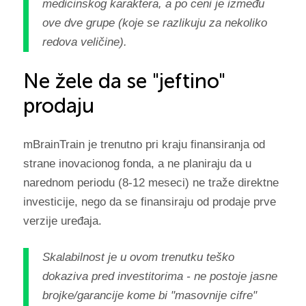
medicinskog karaktera, a po ceni je između
ove dve grupe (koje se razlikuju za nekoliko
redova veličine).
Ne žele da se "jeftino"
prodaju
mBrainTrain je trenutno pri kraju finansiranja od
strane inovacionog fonda, a ne planiraju da u
narednom periodu (8-12 meseci) ne traže direktne
investicije, nego da se finansiraju od prodaje prve
verzije uređaja.
Skalabilnost je u ovom trenutku teško
dokaziva pred investitorima - ne postoje jasne
brojke/garancije kome bi "masovnije cifre"