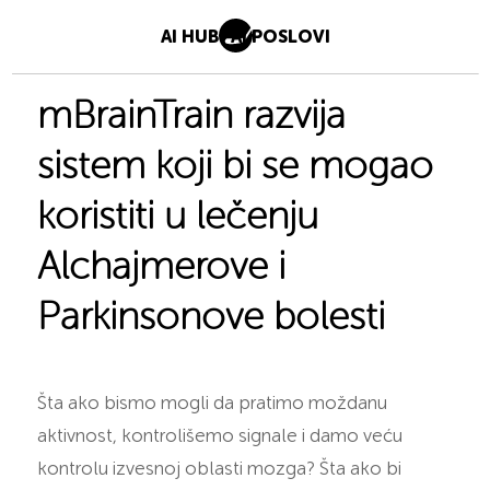
AI HUB
AI POSLOVI
mBrainTrain razvija
sistem koji bi se mogao
koristiti u lečenju
Alchajmerove i
Parkinsonove bolesti
Šta ako bismo mogli da pratimo moždanu
aktivnost, kontrolišemo signale i damo veću
kontrolu izvesnoj oblasti mozga? Šta ako bi