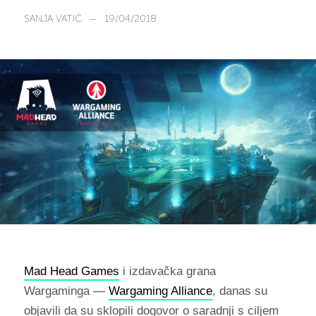
SANJA VATIĆ
—
19/04/2018
Mad Head Games
i izdavačka grana
Wargaminga —
Wargaming Alliance
, danas su
objavili da su sklopili dogovor o saradnji s ciljem