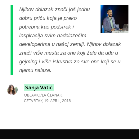
Njihov dolazak znači još jednu
dobru priču koja je preko
potrebna kao podstrek i
inspiracija svim nadolazećim
developerima u našoj zemlji. Njihov dolazak
znači više mesta za one koji žele da uđu u
gejming i više iskustva za sve one koji se u
njemu nalaze.
Sanja Vatić
OBJAVIO/LA ČLANAK.
ČETVRTAK, 19. APRIL, 2018.