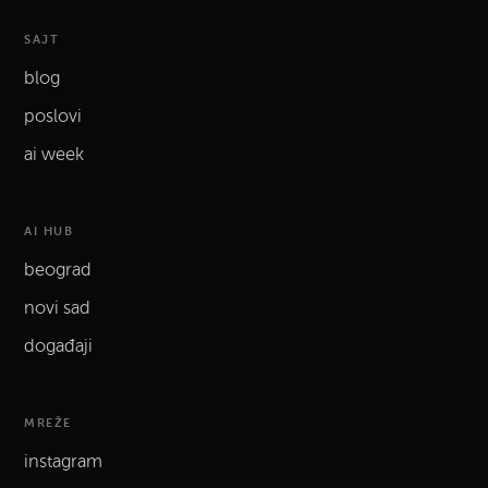
SAJT
blog
poslovi
ai week
AI HUB
beograd
novi sad
događaji
MREŽE
instagram