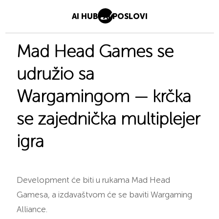
AI HUB
AI POSLOVI
Mad Head Games se
udružio sa
Wargamingom — krčka
se zajednička multiplejer
igra
Development će biti u rukama Mad Head
Gamesa, a izdavaštvom će se baviti Wargaming
Alliance.