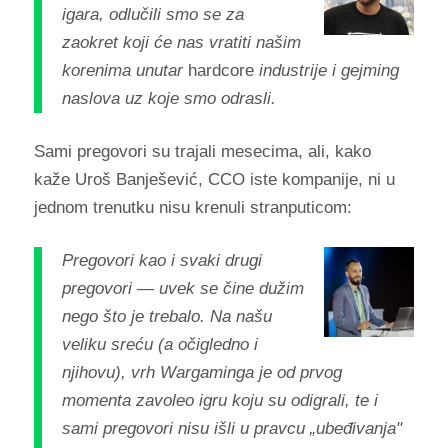
igara, odlučili smo se za
zaokret koji će nas vratiti našim
korenima unutar
hardcore
industrije i gejming
naslova uz koje smo odrasli.
Sami pregovori su trajali mesecima, ali, kako
kaže Uroš Banješević, CCO iste kompanije, ni u
jednom trenutku nisu krenuli stranputicom:
Pregovori kao i svaki drugi
pregovori — uvek se čine dužim
nego što je trebalo. Na našu
veliku sreću (a očigledno i
njihovu), vrh Wargaminga je od prvog
momenta zavoleo igru koju su odigrali, te i
sami pregovori nisu išli u pravcu „ubeđivanja"