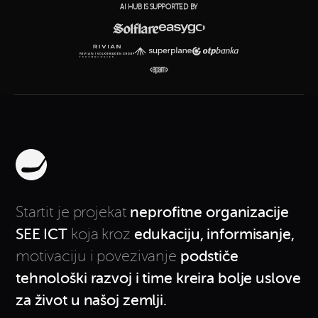
AI HUB IS SUPPORTED BY
Startit je projekat
neprofitne
organizacije
SEE ICT
koja kroz
edukaciju, informisanje,
motivaciju i povezivanje
podstiče
tehnološki razvoj i time kreira bolje uslove
za život u našoj zemlji.