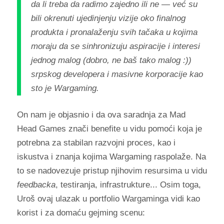
da li treba da radimo zajedno ili ne — već su
bili okrenuti ujedinjenju vizije oko finalnog
produkta i pronalaženju svih tačaka u kojima
moraju da se sinhronizuju aspiracije i interesi
jednog malog (dobro, ne baš tako malog :))
srpskog developera i masivne korporacije kao
sto je Wargaming.
On nam je objasnio i da ova saradnja za Mad
Head Games znači benefite u vidu pomoći koja je
potrebna za stabilan razvojni proces, kao i
iskustva i znanja kojima Wargaming raspolaže. Na
to se nadovezuje pristup njihovim resursima u vidu
feedbacka
, testiranja, infrastrukture... Osim toga,
Uroš ovaj ulazak u portfolio Wargaminga vidi kao
korist i za domaću gejming scenu: