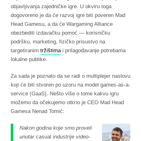
objavljivanja zajedničke igre. U okviru toga
dogovoreno je da će razvoj igre biti poveren Mad
Head Gamesu, a da će Wargaming Alliance
obezbediti izdavačku pomoć — korisničku
podršku, marketing, fizičko prisustvo na
targetiranim
tržištima
i prilagođavanje potrebama
lokalne publike.
Za sada je poznato da se radi o multiplejer naslovu
koji će biti stvoren
po uzoru na model games-as-a-
service (GaaS). Nešto više o tome kakvu igru
možemo da očekujemo otkrio je CEO Mad Head
Gamesa Nenad Tomić:
Nakon godina koje smo proveli
unutar
casual
industrije video-