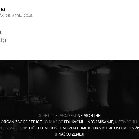
ha
K, 28. APRIL, 2016.
i,
 ;)
STARTIT JE PROJEKAT
NEPROFITNE
ORGANIZACIJE SEE ICT
KOJA KROZ
EDUKACIJU, INFORMISANJE,
MOTIVACIJU I
VEZIVANJE
PODSTIČE TEHNOLOŠKI RAZVOJ I TIME KREIRA BOLJE USLOVE ZA Ž
U NAŠOJ ZEMLJI.