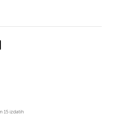
d
 15 izdatih