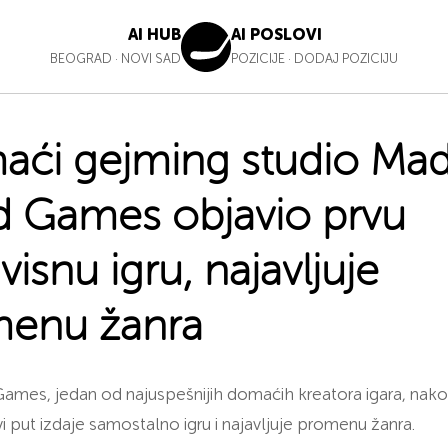
AI HUB
AI POSLOVI
BEOGRAD
·
NOVI SAD
POZICIJE
·
DODAJ POZICIJU
ći gejming studio Ma
 Games objavio prvu
isnu igru, najavljuje
enu žanra
mes, jedan od najuspešnijih domaćih kreatora igara, nakon
vi put izdaje samostalno igru i najavljuje promenu žanra.