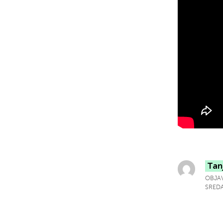
Tan
OBJAV
SREDA,