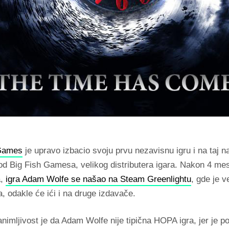
Games
je upravo izbacio svoju prvu nezavisnu igru i na taj n
 od Big Fish Gamesa, velikog distributera igara. Nakon 4 me
a,
igra Adam Wolfe se našao na Steam Greenlightu
, gde je v
 odakle će ići i na druge izdavače.
nimljivost je da Adam Wolfe nije tipična HOPA igra, jer je p