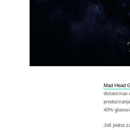
Mad Head 
distancirao
produciranj
40% glasova,
Još jedna za