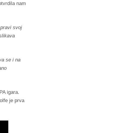
otvrdila nam
pravi svoj
slikava
a se i na
ano
PA igara.
lfe je prva