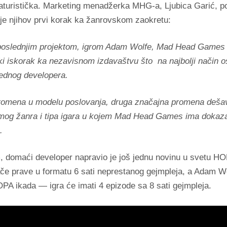
aturistička. Marketing menadžerka MHG-a, Ljubica Garić, p
 je njihov prvi korak ka žanrovskom zaokretu:
poslednjim projektom, igrom Adam Wolfe, Mad Head Games 
iki iskorak ka nezavisnom izdavaštvu što na najbolji način o
jednog developera.
romena u modelu poslovanja, druga značajna promena dešav
amog žanra i tipa igara u kojem Mad Head Games ima dokaz
.
 domaći developer napravio je još jednu novinu u svetu HO
ače prave u formatu 6 sati neprestanog gejmpleja, a Adam Wo
PA ikada — igra će imati 4 epizode sa 8 sati gejmpleja.