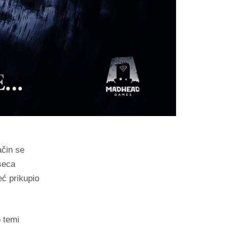
ačin se
seca
eć prikupio
o temi