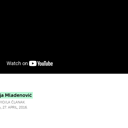
ja Mladenović
IO/LA ČLANAK.
 27. APRIL, 2016.