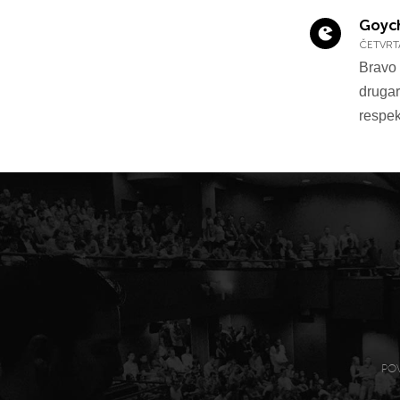
Goyc
ČETVRTA
Bravo
drugar
respekt
PO