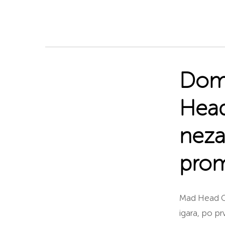
Doma
Head
nezav
prom
Mad Head Ga
igara, po pr