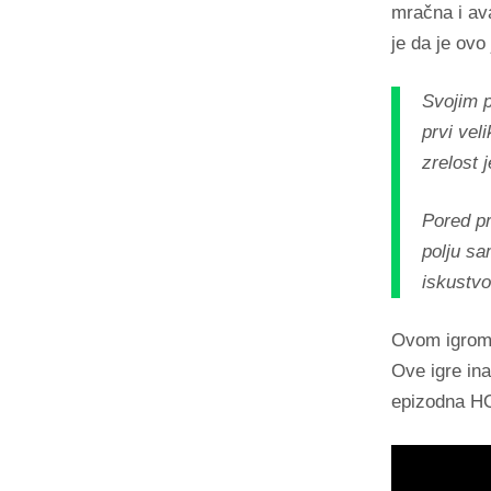
mračna i av
je da je ovo
Svojim 
prvi vel
zrelost 
Pored p
polju s
iskustvo
Ovom igrom,
Ove igre in
epizodna HO