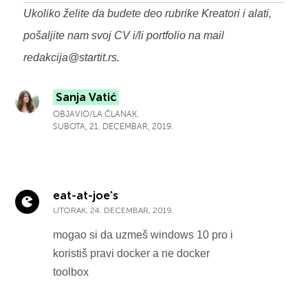
Ukoliko želite da budete deo rubrike Kreatori i alati,
pošaljite nam svoj CV i/li portfolio na mail
redakcija@startit.rs
.
Sanja Vatić
OBJAVIO/LA ČLANAK.
SUBOTA, 21. DECEMBAR, 2019.
eat-at-joe's
UTORAK, 24. DECEMBAR, 2019.
mogao si da uzmeš windows 10 pro i
koristiš pravi docker a ne docker
toolbox