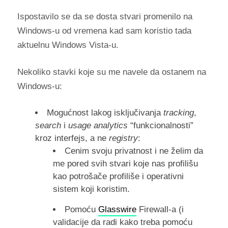
Ispostavilo se da se dosta stvari promenilo na
Windows-u od vremena kad sam koristio tada
aktuelnu Windows Vista-u.
Nekoliko stavki koje su me navele da ostanem na
Windows-u:
Mogućnost lakog isključivanja
tracking
,
search
i
usage analytics
“funkcionalnosti”
kroz interfejs, a ne
registry
:
Cenim svoju privatnost i ne želim da
me pored svih stvari koje nas profilišu
kao potrošače profiliše i operativni
sistem koji koristim.
Pomoću
Glasswire
Firewall-a (i
validacije da radi kako treba pomoću