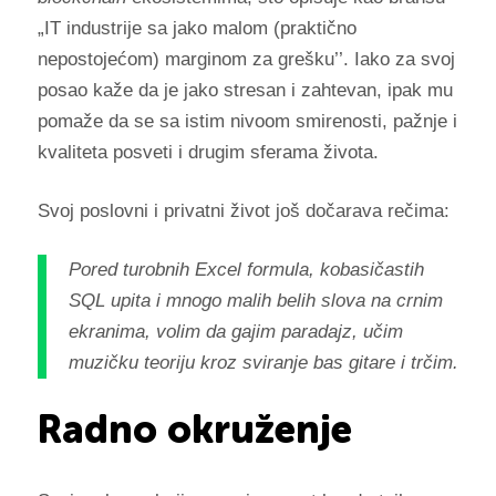
„IT industrije sa jako malom (praktično
nepostojećom) marginom za grešku’’. Iako za svoj
posao kaže da je jako stresan i zahtevan, ipak mu
pomaže da se sa istim nivoom smirenosti, pažnje i
kvaliteta posveti i drugim sferama života.
Svoj poslovni i privatni život još dočarava rečima:
Pored turobnih Excel formula, kobasičastih
SQL upita i mnogo malih belih slova na crnim
ekranima, volim da gajim paradajz, učim
muzičku teoriju kroz sviranje bas gitare i trčim.
Radno okruženje