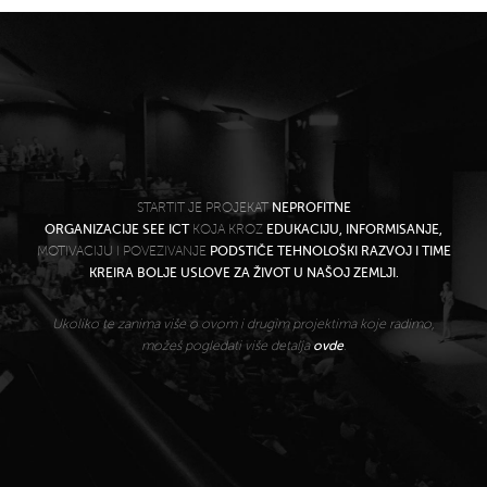
STARTIT JE PROJEKAT
NEPROFITNE
ORGANIZACIJE SEE ICT
KOJA KROZ
EDUKACIJU, INFORMISANJE,
MOTIVACIJU I POVEZIVANJE
PODSTIČE TEHNOLOŠKI RAZVOJ I TIME
KREIRA BOLJE USLOVE ZA ŽIVOT U NAŠOJ ZEMLJI.
Ukoliko te zanima više o ovom i drugim projektima koje radimo,
možeš pogledati više detalja
ovde
.