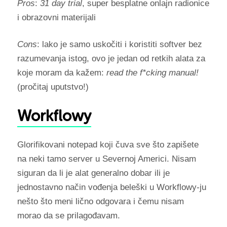
Pros
:
31 day trial
, super besplatne onlajn radionice
i obrazovni materijali
Cons
: lako je samo uskočiti i koristiti softver bez
razumevanja istog, ovo je jedan od retkih alata za
koje moram da kažem:
read the f*cking manual!
(pročitaj uputstvo!)
Workflowy
Glorifikovani notepad koji čuva sve što zapišete
na neki tamo server u Severnoj Americi. Nisam
siguran da li je alat generalno dobar ili je
jednostavno način vođenja beleški u Workflowy-ju
nešto što meni lično odgovara i čemu nisam
morao da se prilagođavam.