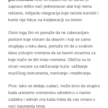
zapravo teško naći jednostavan alat koji nema
reklame, milijardu integracija koje nećete koristiti i
kome nije fokus na kolaboraciji sa timom.
Osim toga što mi pomaže da ne zaboravljam
poslove koje moram da obavim i koji se samo
skupljaju u toku dana, pomaže mi da u svakom
danu izdvojim vremena da se bavim stvarima za
koje inače ne bih imao vremena. Obično su to
stvari vezane za održavanje kuće, vežbanje
muzičkog instrumenta, treniranje i meditiranje.
Pros
: lako se dodaju zadaci, može brzo da skapira
kada unesemo vremensku odrednicu u naslov
zadatka i odmah zna kada treba da vas smara u
vezi ispunjenja istog