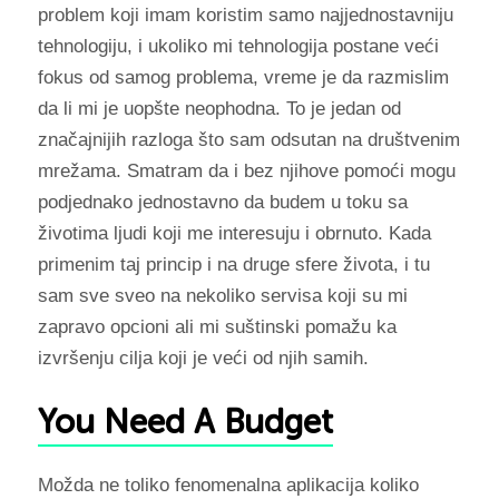
problem koji imam koristim samo najjednostavniju
tehnologiju, i ukoliko mi tehnologija postane veći
fokus od samog problema, vreme je da razmislim
da li mi je uopšte neophodna. To je jedan od
značajnijih razloga što sam odsutan na društvenim
mrežama. Smatram da i bez njihove pomoći mogu
podjednako jednostavno da budem u toku sa
životima ljudi koji me interesuju i obrnuto. Kada
primenim taj princip i na druge sfere života, i tu
sam sve sveo na nekoliko servisa koji su mi
zapravo opcioni ali mi suštinski pomažu ka
izvršenju cilja koji je veći od njih samih.
You Need A Budget
Možda ne toliko fenomenalna aplikacija koliko