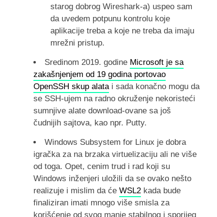
starog dobrog Wireshark-a) uspeo sam
da uvedem potpunu kontrolu koje
aplikacije treba a koje ne treba da imaju
mrežni pristup.
Sredinom 2019. godine
Microsoft je sa
zakašnjenjem od 19 godina portovao
OpenSSH skup alata
i sada konačno mogu da
se SSH-ujem na radno okruženje nekoristeći
sumnjive alate download-ovane sa još
čudnijih sajtova, kao npr. Putty.
Windows Subsystem for Linux je dobra
igračka za na brzaka virtuelizaciju ali ne više
od toga. Opet, cenim trud i rad koji su
Windows inženjeri uložili da se ovako nešto
realizuje i mislim da će
WSL2
kada bude
finaliziran imati mnogo više smisla za
korišćenje od svog manje stabilnog i sporijeg