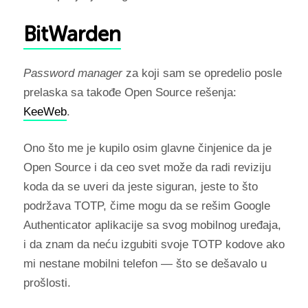
BitWarden
Password manager
za koji sam se opredelio posle
prelaska sa takođe Open Source rešenja:
KeeWeb
.
Ono što me je kupilo osim glavne činjenice da je
Open Source i da ceo svet može da radi reviziju
koda da se uveri da jeste siguran, jeste to što
podržava TOTP, čime mogu da se rešim Google
Authenticator aplikacije sa svog mobilnog uređaja,
i da znam da neću izgubiti svoje TOTP kodove ako
mi nestane mobilni telefon
—
što se dešavalo u
prošlosti.