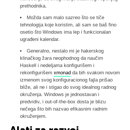
prethodnika.
Možda sam malo sazreo što se tiče
tehnologija koje koristim, ali sam se baš fino
osetio što Windows ima lep i funkcionalan
ugrađeni kalendar.
Generalno, nestalo mi je hakerskog
klinačkog žara neophodnog da naučim
Haskell i nedeljama konfigurišem i
rekonfigurišem
xmonad
da bih svakom novom
izmenom svog konfiguracionog fajla prišao
bliže, ali ne i stigao do svog idealnog radnog
okruženja. Windows je jednostavan i
predvidiv, i out-of-the-box dosta je blizu
nečega što bih nazvao efikasnim radnim
okruženjem.