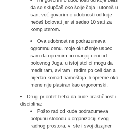
Ne govorim o udobnosti od koje želiš
da se sklupčaš oko šolje čaja i utoneš u
san, već govorim o udobnosti od koje
nećeš bolovati jer si sedeo 10 sati za
kompjuterom.
Ova udobnost ne podrazumeva
ogromnu cenu, moje okruženje uspeo
sam da opremim po manjoj ceni od
polovnog Juga, u istoj stolici mogu da
meditiram, sviram i radim po celi dan a
nijedan komad nameštaja ili opreme oko
mene nije plasiran kao ergonomski.
Drugi prioritet treba da bude praktičnost i
disciplina:
Pošto rad od kuće podrazumeva
potpunu slobodu u organizaciji svog
radnog prostora, vi ste i svoj dizajner