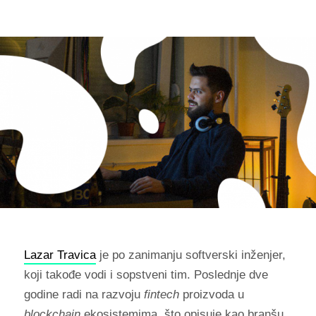
Lazar Travica
je po zanimanju softverski inženjer,
koji takođe vodi i sopstveni tim. Poslednje dve
godine radi na razvoju
fintech
proizvoda u
blockchain
ekosistemima, što opisuje kao branšu