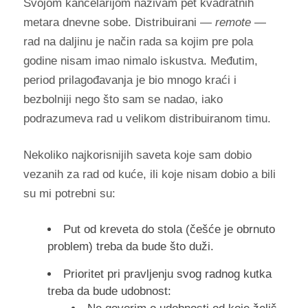
Svojom kancelarijom nazivam pet kvadratnih
metara dnevne sobe. Distribuirani —
remote
—
rad na daljinu je način rada sa kojim pre pola
godine nisam imao nimalo iskustva. Međutim,
period prilagođavanja je bio mnogo kraći i
bezbolniji nego što sam se nadao, iako
podrazumeva rad u velikom distribuiranom timu.
Nekoliko najkorisnijih saveta koje sam dobio
vezanih za rad od kuće, ili koje nisam dobio a bili
su mi potrebni su:
Put od kreveta do stola (češće je obrnuto
problem) treba da bude što duži.
Prioritet pri pravljenju svog radnog kutka
treba da bude udobnost: