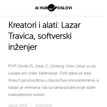
AI HUB
AI POSLOVI
Kreatori i alati: Lazar
Travica, softverski
inženjer
PHP, NodeJS, Java, C, Golang, Unix i Linux su za
Lazara već stare zanimacije. Ovih dana se bavi
fintech
proizvodima u
blockchain
ekosistemima, a
našao je vremena i da sa nama podeli koje alate
svakodnevno koristi.
SANJA VATIĆ
—
21/12/2019