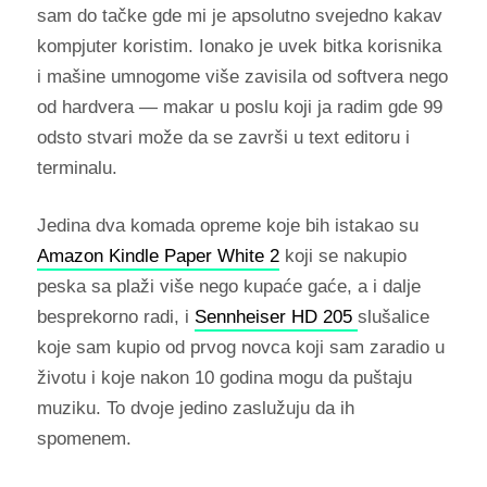
sam do tačke gde mi je apsolutno svejedno kakav
kompjuter koristim. Ionako je uvek bitka korisnika
i mašine umnogome više zavisila od softvera nego
od hardvera — makar u poslu koji ja radim gde 99
odsto stvari može da se završi u text editoru i
terminalu.
Jedina dva komada opreme koje bih istakao su
Amazon Kindle Paper White 2
koji se nakupio
peska sa plaži više nego kupaće gaće, a i dalje
besprekorno radi, i
Sennheiser HD 205
slušalice
koje sam kupio od prvog novca koji sam zaradio u
životu i koje nakon 10 godina mogu da puštaju
muziku. To dvoje jedino zaslužuju da ih
spomenem.