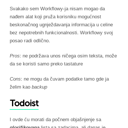
Svakako sem Workflowy-ja nisam mogao da
nađem alat koji pruža korisniku mogućnost
beskonačnog ugnježdavanja informacija u celine
bez nepotrebnih funkcionalnosti. Workflowy svoj
posao radi odlično.
Pros
: ne podržava unos ničega osim teksta, može
da se koristi samo preko tastature
Cons
: ne mogu da čuvam podatke tamo gde ja
želim kao
backup
Todoist
I ovde ću morati da počnem objašnjenje sa
glorifikovana
lista sa zadacima, ali danas je