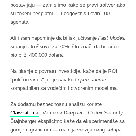
postavljaju — zamislimo kako se pravi softver ako
su tokeni besplatni — i odgovor su ovih 100
agenata.
Ali i sam napominje da bi isključivanje
Fast Mode
a
smanjilo troškove za 70%, što znači da bi račun
bio bliži 400.000 dolara.
Na pitanje o povratu investicije, kaže da je ROI
"prilično visok" jer je sav kod
open-source
i
kompatibilan sa vodećim i otvorenim modelima.
Za dodatnu bezbednosnu analizu koriste
Clawpatch.ai
, Vercelov Deepsec i Codex Security.
Štajnberger eksplicitno kaže da eksperimentiše sa
gornjom granicom — realnija verzija ovog
setup
a