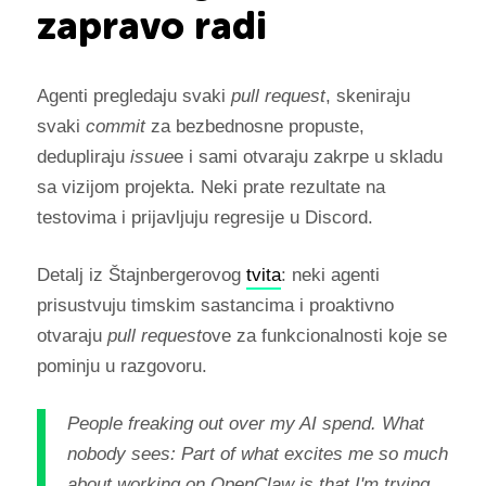
zapravo radi
Agenti pregledaju svaki
pull request
, skeniraju
svaki
commit
za bezbednosne propuste,
dedupliraju
issue
e i sami otvaraju zakrpe u skladu
sa vizijom projekta. Neki prate rezultate na
testovima i prijavljuju regresije u Discord.
Detalj iz Štajnbergerovog
tvita
: neki agenti
prisustvuju timskim sastancima i proaktivno
otvaraju
pull request
ove za funkcionalnosti koje se
pominju u razgovoru.
People freaking out over my AI spend. What
nobody sees: Part of what excites me so much
about working on OpenClaw is that I'm trying