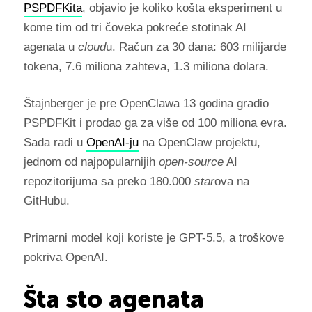
PSPDFKita
, objavio je koliko košta eksperiment u
kome tim od tri čoveka pokreće stotinak AI
agenata u
cloud
u. Račun za 30 dana: 603 milijarde
tokena, 7.6 miliona zahteva, 1.3 miliona dolara.
Štajnberger je pre OpenClawa 13 godina gradio
PSPDFKit i prodao ga za više od 100 miliona evra.
Sada radi u
OpenAI-ju
na OpenClaw projektu,
jednom od najpopularnijih
open-source
AI
repozitorijuma sa preko 180.000
star
ova na
GitHubu.
Primarni model koji koriste je GPT-5.5, a troškove
pokriva OpenAI.
Šta sto agenata