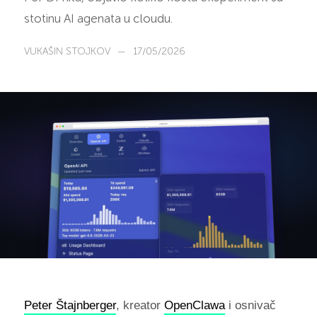
stotinu AI agenata u cloudu.
VUKAŠIN STOJKOV
—
17/05/2026
Peter Štajnberger
, kreator
OpenClawa
i osnivač