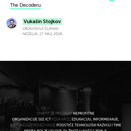
The Decoderu
.
Vukašin Stojkov
OBJAVIO/LA ČLANAK.
NEDELJA, 17. MAJ, 2026.
STARTIT JE PROJEKAT
NEPROFITNE
ORGANIZACIJE SEE ICT
KOJA KROZ
EDUKACIJU, INFORMISANJE,
MOTIVACIJU I POVEZIVANJE
PODSTIČE TEHNOLOŠKI RAZVOJ I TIME