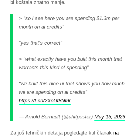
bi koštala znatno manje.
> “so i see here you are spending $1.3m per
month on ai credits”
“yes that’s correct”
> “what exactly have you built this month that
warrants this kind of spending”
“we built this nice ui that shows you how much
we are spending on ai credits”
https://t.co/2XoUt8Nl9r
— Arnold Bernault (@ahitposter)
May 15, 2026
Za još tehničkih detalja pogledajte kul članak
na