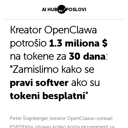
AI HUB
AI POSLOVI
Kreator OpenClawa
1.3 miliona $
potrošio
30 dana
na tokene za
:
"Zamislimo kako se
pravi softver
ako su
tokeni besplatni
"
Peter Štajnberger, kreator OpenClawa i osnivač
PSPDFKita, objavio koliko košta eksperiment sa