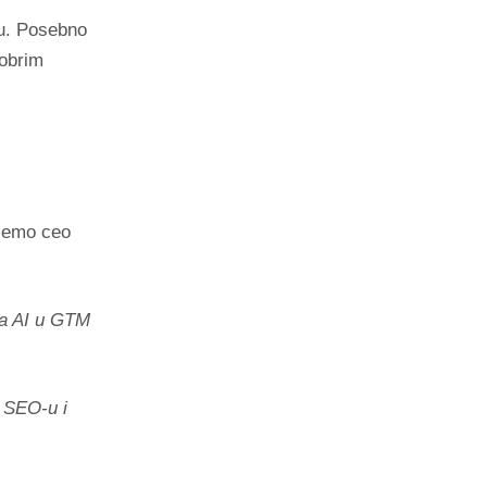
u. Posebno
dobrim
jemo ceo
da AI u GTM
 SEO-u i