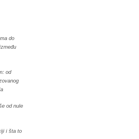
tima do
 između
m: od
izovanog
la
še od nule
i i šta to