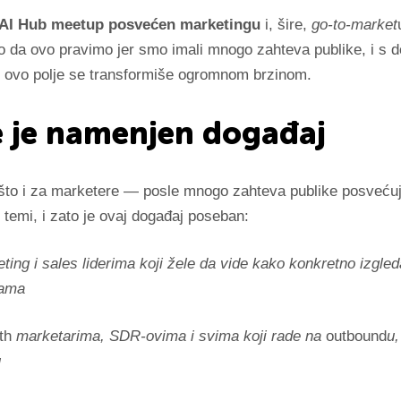
 AI Hub meetup posvećen marketingu
i, šire,
go-to-market
o da ovo pravimo jer smo imali mnogo zahteva publike, i s 
ovo polje se transformiše ogromnom brzinom.
 je namenjen događaj
to i za marketere — posle mnogo zahteva publike posveću
temi, i zato je ovaj događaj poseban:
ing i sales liderima koji žele da vide kako konkretno izgle
jama
th
marketarima, SDR-ovima i svima koji rade na
outbound
u,
u