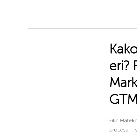
Kako
eri?
Mark
GTM 
Filip Matek
procesa — s