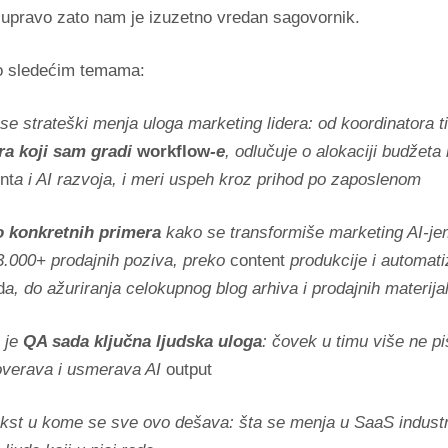
i upravo zato nam je izuzetno vredan sagovornik.
o sledećim temama:
e strateški menja uloga marketing lidera: od koordinatora 
ra koji sam gradi
workflow
-e
, odlučuje o alokaciji budžeta
nt
a i AI razvoja, i meri uspeh kroz prihod po zaposlenom
o konkretnih primera
kako se transformiše marketing AI-je
3.000+ prodajnih poziva, preko
content
produkcije i automat
d
a, do ažuriranja celokupnog blog arhiva i prodajnih materija
 je
QA sada ključna ljudska uloga
: čovek u timu više ne pi
overava i usmerava AI
output
st u kome se sve ovo dešava: šta se menja u SaaS industrij