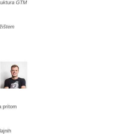
truktura GTM
ržištem
a pritom
ajnih