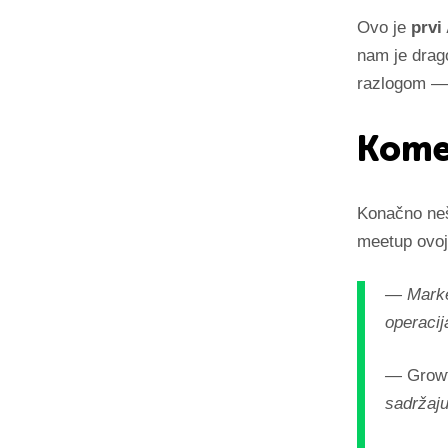
Ovo je
prvi
nam je drag
razlogom — 
Kome
Konačno neš
meetup ovoj 
— Market
operaci
—
Grow
sadržaj