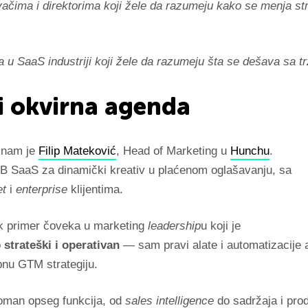
ačima i direktorima koji žele da razumeju kako se menja s
u SaaS industriji koji žele da razumeju šta se dešava sa t
i okvirna agenda
 nam je
Filip Mateković
, Head of Marketing u
Hunchu
.
B SaaS za dinamički kreativ u plaćenom oglašavanju, sa
et
i
enterprise
klijentima.
dak primer čoveka u marketing
leadership
u koji je
o
strateški i operativan
— sam pravi alate i automatizacije 
pnu GTM strategiju.
oman opseg funkcija, od
sales intelligence
do sadržaja i prod