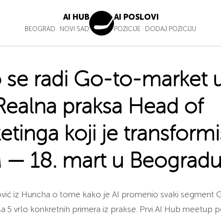
AI HUB
AI POSLOVI
BEOGRAD
·
NOVI SAD
POZICIJE
·
DODAJ POZICIJU
 se radi Go-to-market u
 Realna praksa Head of
etinga koji je transform
— 18. mart u Beograd
ović iz Huncha o tome kako je AI promenio svaki segment
a 5 vrlo konkretnih primera iz prakse. Prvi AI Hub meetup