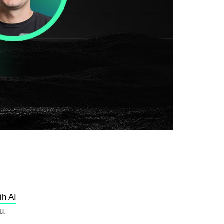
ih AI
u.