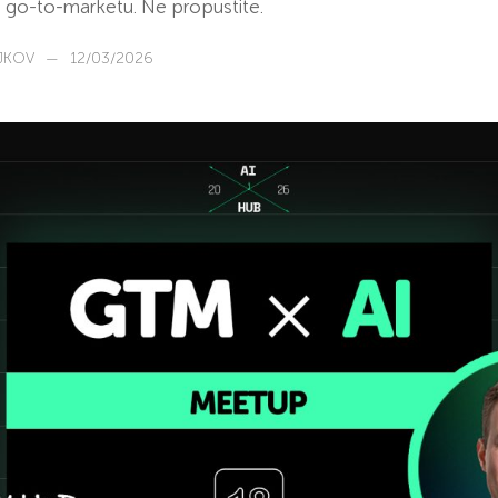
i go-to-marketu. Ne propustite.
JKOV
—
12/03/2026