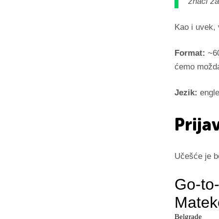
znači za 
Kao i uvek, 
Format:
~60
ćemo možda p
Jezik:
engle
Prija
Učešće je b