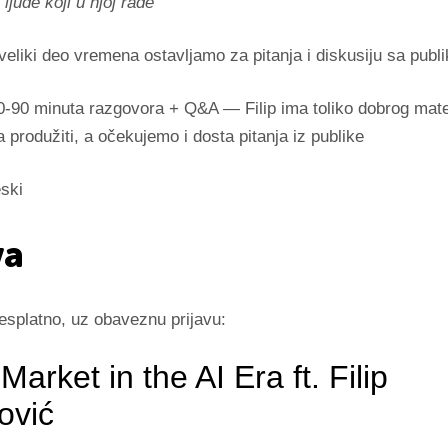
ljude koji u njoj rade
veliki deo vremena ostavljamo za pitanja i diskusiju sa publ
-90 minuta razgovora + Q&A — Filip ima toliko dobrog mater
rodužiti, a očekujemo i dosta pitanja iz publike
ski
va
esplatno, uz obaveznu prijavu: