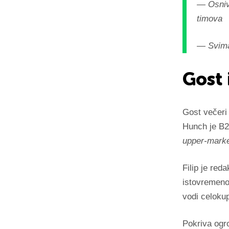
— Osniv
timova
— Svima 
Gost 
Gost večeri
Hunch je B2
upper-mark
Filip je re
istovremen
vodi celoku
Pokriva ogr