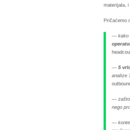
materijala, 
Pričaćemo 
— kako s
operato
headcou
—
5 vrl
analize 
outboun
— zašto
nego pr
— kontek