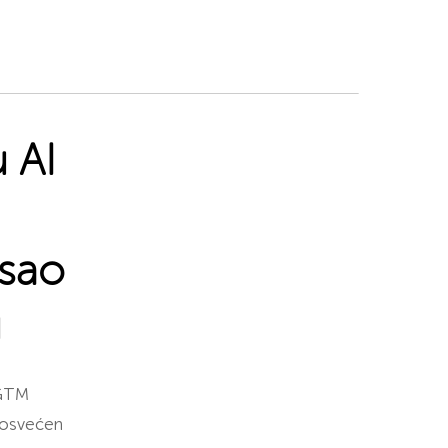
 AI
isao
u
 GTM
 posvećen