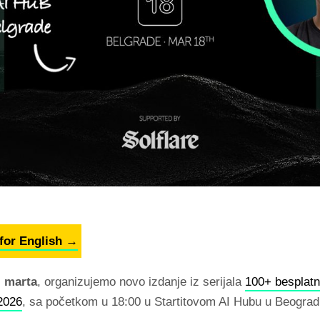
 for English →
. marta
, organizujemo novo izdanje iz serijala
100+ besplatn
2026
, sa početkom u 18:00 u Startitovom AI Hubu u Beograd