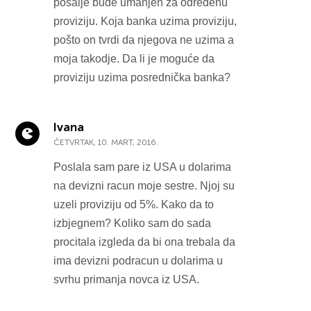
pošalje bude umanjen za određenu
proviziju. Koja banka uzima proviziju,
pošto on tvrdi da njegova ne uzima a
moja takodje. Da li je moguće da
proviziju uzima posrednička banka?
Ivana
ČETVRTAK, 10. MART, 2016.
Poslala sam pare iz USA u dolarima
na devizni racun moje sestre. Njoj su
uzeli proviziju od 5%. Kako da to
izbjegnem? Koliko sam do sada
procitala izgleda da bi ona trebala da
ima devizni podracun u dolarima u
svrhu primanja novca iz USA.