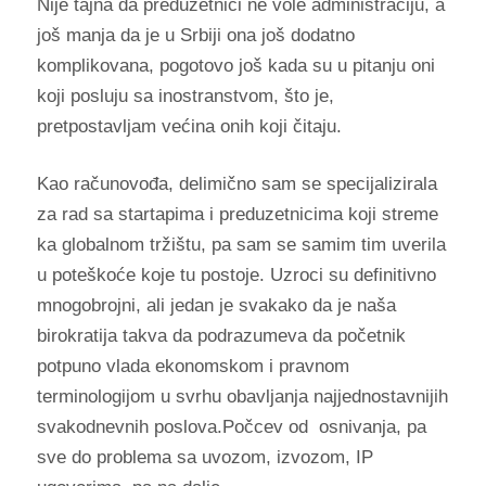
Nije tajna da preduzetnici ne vole administraciju, a
još manja da je u Srbiji ona još dodatno
komplikovana, pogotovo još kada su u pitanju oni
koji posluju sa inostranstvom, što je,
pretpostavljam većina onih koji čitaju.
Kao računovođa, delimično sam se specijalizirala
za rad sa startapima i preduzetnicima koji streme
ka globalnom tržištu, pa sam se samim tim uverila
u poteškoće koje tu postoje. Uzroci su definitivno
mnogobrojni, ali jedan je svakako da je naša
birokratija takva da podrazumeva da početnik
potpuno vlada ekonomskom i pravnom
terminologijom u svrhu obavljanja najjednostavnijih
svakodnevnih poslova.Počcev od osnivanja, pa
sve do problema sa uvozom, izvozom, IP