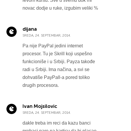
levom kursu. Sve u svemu dok mi
novac dodje u ruke, izgubim veliki %
dijana
SREDA, 24. SEPTEMBAR, 2014.
Pa nije PayPal jedini internet
procesor. Tu je Skrill koji uspešno
funkcioniše i u Srbiji. Payza takođe
radi u Srbiji. Ima načina, a svi se
dohvatiše PayPall-a pored toliko
drugih procesora.
Ivan Mojsilovic
SREDA, 24. SEPTEMBAR, 2014.
dakle treba im reci da kazu banci
prebaci pare na karticu da bi placao