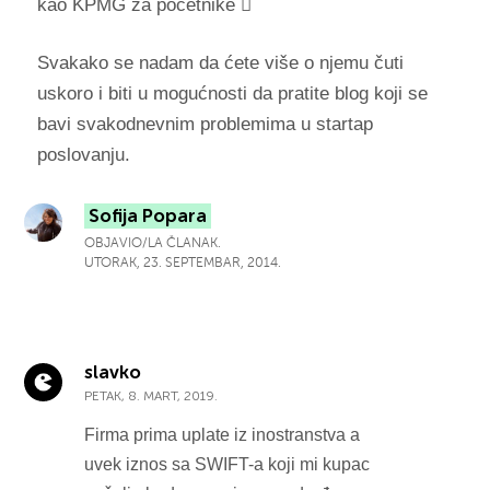
kao KPMG za početnike 
Svakako se nadam da ćete više o njemu čuti
uskoro i biti u mogućnosti da pratite blog koji se
bavi svakodnevnim problemima u startap
poslovanju.
Sofija Popara
OBJAVIO/LA ČLANAK.
UTORAK, 23. SEPTEMBAR, 2014.
slavko
PETAK, 8. MART, 2019.
Firma prima uplate iz inostranstva a
uvek iznos sa SWIFT-a koji mi kupac