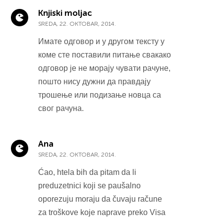
Knjiski moljac
SREDA, 22. OKTOBAR, 2014.
Имате одговор и у другом тексту у
коме сте поставили питање свакако
одговор је не морају чувати рачуне,
пошто нису дужни да правдају
трошење или подизање новца са
свог рачуна.
Ana
SREDA, 22. OKTOBAR, 2014.
Ćao, htela bih da pitam da li
preduzetnici koji se paušalno
oporezuju moraju da čuvaju račune
za troškove koje naprave preko Visa