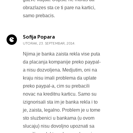
obrazlazes sta ce ti pare na kartici,
samo prebacis.
Sofija Popara
UTORAK, 23. SEPTEMBAR, 2014.
Njima je banka zaista rekla vise puta
da placanja kompanije preko paypal-
a nisu dozvoljena. Medjutim, oni na
kraju nisu imali problema da uplate
preko paypal-a, cim su prebacili
novac na kreditnu karticu. Samo su
izignorisali sta im je banka rekla i to
je, zaista, legalno. Problem je u tome
sto sluzbenici u bankama (u ovom
slucaju) nisu dovoljno upoznati sa