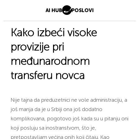
AI HUB
AI POSLOVI
Kako izbeći visoke
provizije pri
međunarodnom
transferu novca
Nije tajna da preduzetnici ne vole administraciju, a
još manja da je u Srbiji ona još dodatno
komplikovana, pogotovo još kada su u pitanju oni
koji posluju sa inostranstvom, što je,
pretpostavljam većina onih koji čitaju. Kao