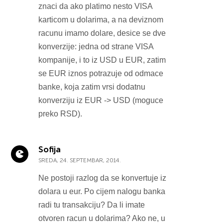
znaci da ako platimo nesto VISA
karticom u dolarima, a na deviznom
racunu imamo dolare, desice se dve
konverzije: jedna od strane VISA
kompanije, i to iz USD u EUR, zatim
se EUR iznos potrazuje od odmace
banke, koja zatim vrsi dodatnu
konverziju iz EUR -> USD (moguce
preko RSD).
Sofija
SREDA, 24. SEPTEMBAR, 2014.
Ne postoji razlog da se konvertuje iz
dolara u eur. Po cijem nalogu banka
radi tu transakciju? Da li imate
otvoren racun u dolarima? Ako ne, u