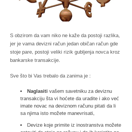
S obzirom da vam niko ne kaže da postoji razlika,
jer je vama devizni račun jedan običan račun gde
stoje pare, postoji veliki rizik gubljenja novca kroz
bankarske transakcije.
Sve što bi Vas trebalo da zanima je :
Naglasiti
vašem savetniku za deviznu
transakciju šta vi hoćete da uradite i ako već
imate novac na deviznom računu pitati da li
sa njima isto možete manevrisati,
Devize koje primite iz inostranstva možete