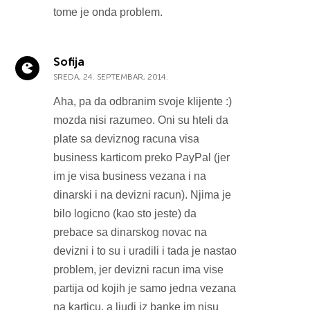
tome je onda problem.
Sofija
SREDA, 24. SEPTEMBAR, 2014.
Aha, pa da odbranim svoje klijente :)
mozda nisi razumeo. Oni su hteli da
plate sa deviznog racuna visa
business karticom preko PayPal (jer
im je visa business vezana i na
dinarski i na devizni racun). Njima je
bilo logicno (kao sto jeste) da
prebace sa dinarskog novac na
devizni i to su i uradili i tada je nastao
problem, jer devizni racun ima vise
partija od kojih je samo jedna vezana
na karticu, a ljudi iz banke im nisu