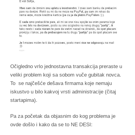
Očigledno vrlo jednostavna transakcija preraste u
veliki problem koji sa sobom vuče gubitak novca.
To se najčešće dešava firmama koje nemaju
iskustvo u bilo kakvoj vrsti administracije (čitaj
startapima).
Pa za početak da objasnim do kog problema je
ovde došlo i kako da se to NE DESI: