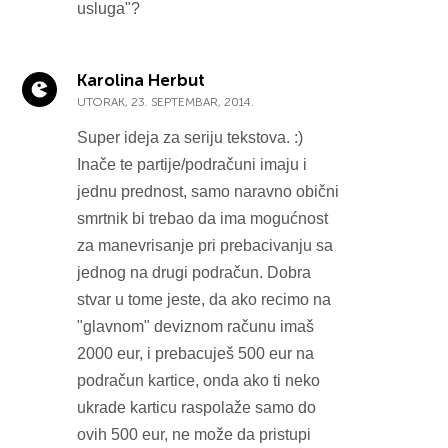
usluga"?
Karolina Herbut
UTORAK, 23. SEPTEMBAR, 2014.
Super ideja za seriju tekstova. :)
Inače te partije/podračuni imaju i
jednu prednost, samo naravno obični
smrtnik bi trebao da ima mogućnost
za manevrisanje pri prebacivanju sa
jednog na drugi podračun. Dobra
stvar u tome jeste, da ako recimo na
"glavnom" deviznom računu imaš
2000 eur, i prebacuješ 500 eur na
podračun kartice, onda ako ti neko
ukrade karticu raspolaže samo do
ovih 500 eur, ne može da pristupi