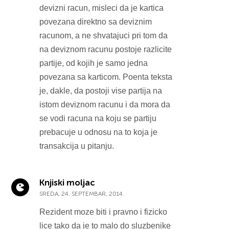
devizni racun, misleci da je kartica
povezana direktno sa deviznim
racunom, a ne shvatajuci pri tom da
na deviznom racunu postoje razlicite
partije, od kojih je samo jedna
povezana sa karticom. Poenta teksta
je, dakle, da postoji vise partija na
istom deviznom racunu i da mora da
se vodi racuna na koju se partiju
prebacuje u odnosu na to koja je
transakcija u pitanju.
Knjiski moljac
SREDA, 24. SEPTEMBAR, 2014.
Rezident moze biti i pravno i fizicko
lice tako da je to malo do sluzbenike