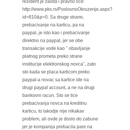
rezident je zaista i pravno lice:
http://www.pks.rs/PoslovnoOkruzenje.aspx?
id=810&p=0. Sa druge strane,
prebacivanje na karticu, pa na
paypal, je isto kao i prebacivanje
direktno na paypal, jer se obe
transakcije vode kao " obavljanje
platnog prometa preko strane
institucije elektronskog novca", zato
sto kada se placa karticom preko
paypal-a novac sa kartice ide na
drugi paypal account, a ne na drugi
bankovni racun. Sto se tice
prebacivanja novca na kreditnu
karticu, to takodje nije nikakav
problem, ali ovde je doslo do zabune
jer je kompanija prebacila pare na