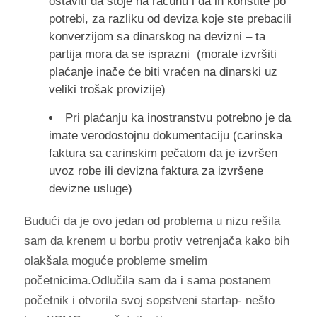
ostaviti da stoje na računu i da ih koristite po
potrebi, za razliku od deviza koje ste prebacili
konverzijom sa dinarskog na devizni – ta
partija mora da se isprazni (morate izvršiti
plaćanje inače će biti vraćen na dinarski uz
veliki trošak provizije)
Pri plaćanju ka inostranstvu potrebno je da
imate verodostojnu dokumentaciju (carinska
faktura sa carinskim pečatom da je izvršen
uvoz robe ili devizna faktura za izvršene
devizne usluge)
Budući da je ovo jedan od problema u nizu rešila
sam da krenem u borbu protiv vetrenjača kako bih
olakšala moguće probleme smelim
početnicima.Odlučila sam da i sama postanem
početnik i otvorila svoj sopstveni startap- nešto