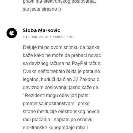
pravilima elektronskog poslovanja,
sto jeste strasno :)
Sloba Marković
UTORAK, 23. SEPTEMBAR, 2014.
Deluje mi po ovom snimku da banka
kaže kako ne može da prebaci novac
sa deviznog računa na PayPal račun.
Ovako nešto trebalo bi da je potpuno
legalno, budući da član 32 Zakona o
deviznom poslovanju jasno kaže da
"Rezidenti mogu obavljati platni
promet sa inostranstvom i preko
strane institucije elektronskog novca
radi plaćanja i naplate po osnovu
elektronske kupoprodaje roba i