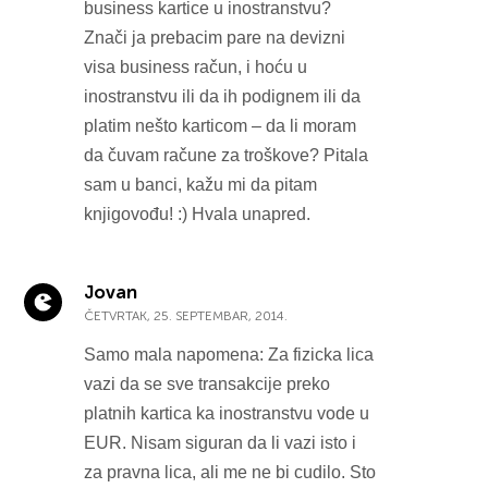
business kartice u inostranstvu?
Znači ja prebacim pare na devizni
visa business račun, i hoću u
inostranstvu ili da ih podignem ili da
platim nešto karticom – da li moram
da čuvam račune za troškove? Pitala
sam u banci, kažu mi da pitam
knjigovođu! :) Hvala unapred.
Jovan
ČETVRTAK, 25. SEPTEMBAR, 2014.
Samo mala napomena: Za fizicka lica
vazi da se sve transakcije preko
platnih kartica ka inostranstvu vode u
EUR. Nisam siguran da li vazi isto i
za pravna lica, ali me ne bi cudilo. Sto