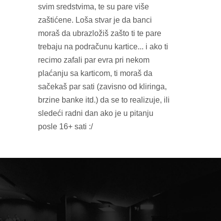
svim sredstvima, te su pare više
zaštićene. Loša stvar je da banci
moraš da ubrazložiš zašto ti te pare
trebaju na podračunu kartice... i ako ti
recimo zafali par evra pri nekom
plaćanju sa karticom, ti moraš da
sačekaš par sati (zavisno od kliringa,
brzine banke itd.) da se to realizuje, ili
sledeći radni dan ako je u pitanju
posle 16+ sati :/