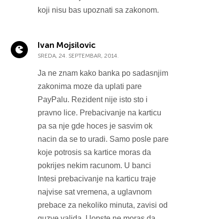
koji nisu bas upoznati sa zakonom.
Ivan Mojsilovic
SREDA, 24. SEPTEMBAR, 2014.
Ja ne znam kako banka po sadasnjim
zakonima moze da uplati pare
PayPalu. Rezident nije isto sto i
pravno lice. Prebacivanje na karticu
pa sa nje gde hoces je sasvim ok
nacin da se to uradi. Samo posle pare
koje potrosis sa kartice moras da
pokrijes nekim racunom. U banci
Intesi prebacivanje na karticu traje
najvise sat vremena, a uglavnom
prebace za nekoliko minuta, zavisi od
guzve valjda. Uopste ne moras da