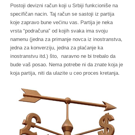
Postoji devizni račun koji u Srbiji funkcioniše na
specifičan nacin. Taj račun se sastoji iz partija
koje zapravo bune većinu vas. Partija je neka
vrsta “podračuna” od kojih svaka ima svoju
namenu (jedna za primanje novca iz inostranstva,
jedna za konverziju, jedna za plaćanje ka
inostranstvu itd.) što, naravno ne bi trebalo da
bude vaš posao. Nema potrebe ni da znate koja je
koja partija, niti da ulazite u ceo proces kretanja.