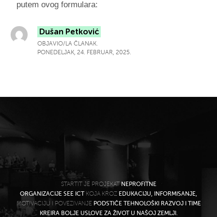
putem ovog formulara:
Dušan Petković
OBJAVIO/LA ČLANAK.
PONEDELJAK, 24. FEBRUAR, 2025.
STARTIT JE PROJEKAT
NEPROFITNE
ORGANIZACIJE SEE ICT
KOJA KROZ
EDUKACIJU, INFORMISANJE,
MOTIVACIJU I POVEZIVANJE
PODSTIČE TEHNOLOŠKI RAZVOJ I TIME
KREIRA BOLJE USLOVE ZA ŽIVOT U NAŠOJ ZEMLJI.