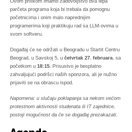
Ovom prilikom imamo zadovoljstvo dva lepa
parčeta programa koja bi trebala da pomognu
početnicima i onim malo naprednijim
programerima koji praktikuju rad sa LLM-ovima u
svom softveru.
Događaj će se održati u Beogradu u Startit Centru
Beograd, u Savskoj 5, u
četvrtak 27. februara
, sa
početkom u
18:15
. Prisustvo je besplatno
zahvaljujući podršci naših sponzora, ali je nužno
prijaviti se na obrascu ispod.
Napomena: u slučaju poklapanja sa nekom većom
protestnom aktivnosti studenata ili IT zajednice,
postoji mogućnost da će se događaj prezakazati.