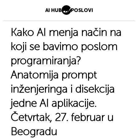
AI HUB
AI POSLOVI
Kako AI menja način na
koji se bavimo poslom
programiranja?
Anatomija prompt
inženjeringa i disekcija
jedne AI aplikacije.
Četvrtak, 27. februar u
Beogradu