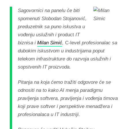
Sagovornici na panelu će biti
spomenuti Slobodan Stojanović,
preduzetnik sa puno iskustva u
vođenju uslužnih i
product
IT
biznisa i
Milan Simić
,
C-level
profesionalac sa
dubokim iskustvom u industrijama poput
telekom infrastrukture do razvoja uslužnih i
sopstvenih IT proizvoda.
Pitanja na koja ćemo tražiti odgovore će se
odnositi na to kako AI menja paradigmu
pravljenja softvera, pravljenja i vođenja timova
koji prave softver i perspektive menadžera i
profesionalaca u IT industriji.