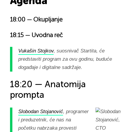
Agenda
18:00 — Okupljanje
18:15 — Uvodna reč
Vukašin Stojkov
, suosnivač Startita, će
predstaviti program za ovu godinu, buduće
događaje i digitalne sadržaje.
18:20 — Anatomija
prompta
Slobodan Stojanović
, programer
i preduzetnik, će nas na
početku nabrzaka provesti