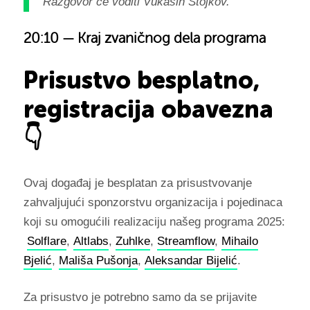
Razgovor će voditi Vukašin Stojkov.
20:10 — Kraj zvaničnog dela programa
Prisustvo besplatno,
registracija obavezna
👇
Ovaj događaj je besplatan za prisustvovanje
zahvaljujući sponzorstvu organizacija i pojedinaca
koji su omogućili realizaciju našeg programa 2025:
Solflare
,
Altlabs
,
Zuhlke
,
Streamflow
,
Mihailo
Bjelić
,
Mališa Pušonja
,
Aleksandar Bijelić
.
Za prisustvo je potrebno samo da se prijavite