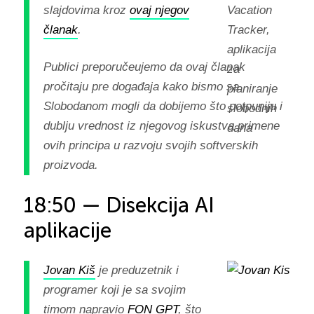
slajdovima kroz
ovaj njegov
članak
.
Publici preporučeujemo da ovaj članak
pročitaju pre događaja kako bismo sa
Slobodanom mogli da dobijemo što potpuniju i
dublju vrednost iz njegovog iskustva primene
ovih principa u razvoju svojih softverskih
proizvoda.
18:50 — Disekcija AI
aplikacije
Jovan Kiš
je preduzetnik i
programer koji je sa svojim
timom napravio
FON GPT
, što