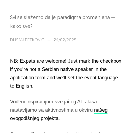
Svi se slažemo da je paradigma promenjena —
kako sve?
DUŠAN PETKOVIĆ
—
24/02/2025
NB: Expats are welcome! Just mark the checkbox
if you’re not a Serbian native speaker in the
application form and we’ll set the event language
to English.
Vođeni inspiracijom sve jačeg AI talasa
nastavljamo sa aktivnostima u okviru
našeg
ovogodišnjeg projekta
.