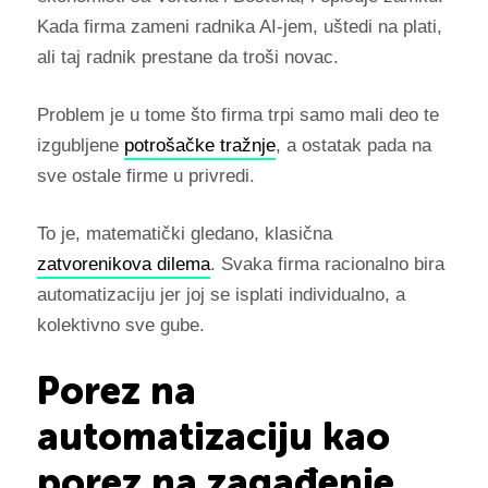
Kada firma zameni radnika AI-jem, uštedi na plati,
ali taj radnik prestane da troši novac.
Problem je u tome što firma trpi samo mali deo te
izgubljene
potrošačke tražnje
, a ostatak pada na
sve ostale firme u privredi.
To je, matematički gledano, klasična
zatvorenikova dilema
. Svaka firma racionalno bira
automatizaciju jer joj se isplati individualno, a
kolektivno sve gube.
Porez na
automatizaciju kao
porez na zagađenje