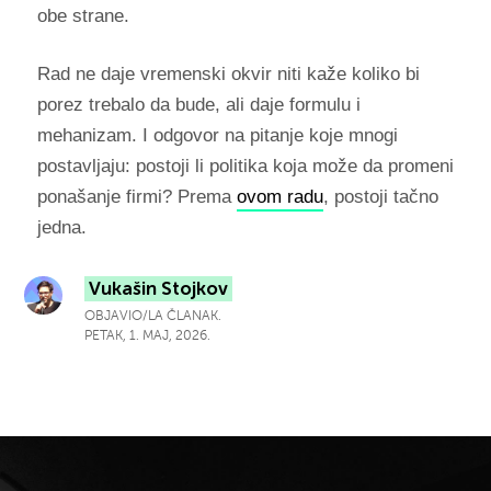
obe strane.
Rad ne daje vremenski okvir niti kaže koliko bi
porez trebalo da bude, ali daje formulu i
mehanizam. I odgovor na pitanje koje mnogi
postavljaju: postoji li politika koja može da promeni
ponašanje firmi? Prema
ovom radu
, postoji tačno
jedna.
Vukašin Stojkov
OBJAVIO/LA ČLANAK.
PETAK, 1. MAJ, 2026.