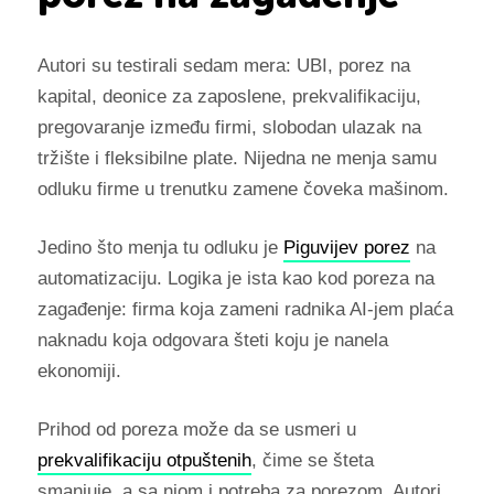
Autori su testirali sedam mera: UBI, porez na
kapital, deonice za zaposlene, prekvalifikaciju,
pregovaranje između firmi, slobodan ulazak na
tržište i fleksibilne plate. Nijedna ne menja samu
odluku firme u trenutku zamene čoveka mašinom.
Jedino što menja tu odluku je
Piguvijev porez
na
automatizaciju. Logika je ista kao kod poreza na
zagađenje: firma koja zameni radnika AI-jem plaća
naknadu koja odgovara šteti koju je nanela
ekonomiji.
Prihod od poreza može da se usmeri u
prekvalifikaciju otpuštenih
, čime se šteta
smanjuje, a sa njom i potreba za porezom. Autori