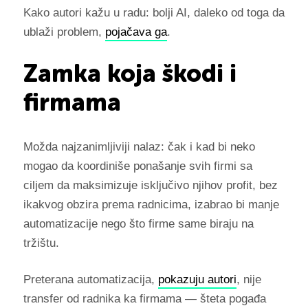
Kako autori kažu u radu: bolji AI, daleko od toga da
ublaži problem,
pojačava ga
.
Zamka koja škodi i
firmama
Možda najzanimljiviji nalaz: čak i kad bi neko
mogao da koordiniše ponašanje svih firmi sa
ciljem da maksimizuje isključivo njihov profit, bez
ikakvog obzira prema radnicima, izabrao bi manje
automatizacije nego što firme same biraju na
tržištu.
Preterana automatizacija,
pokazuju autori
, nije
transfer od radnika ka firmama — šteta pogađa