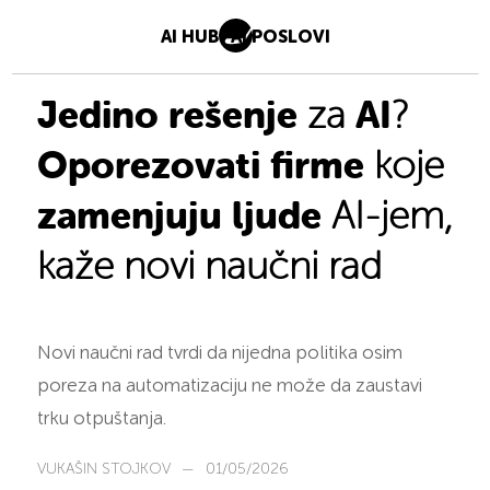
AI HUB
AI POSLOVI
Jedino rešenje
AI
za
?
Oporezovati firme
koje
zamenjuju ljude
AI-jem,
kaže novi naučni rad
Novi naučni rad tvrdi da nijedna politika osim
poreza na automatizaciju ne može da zaustavi
trku otpuštanja.
VUKAŠIN STOJKOV
—
01/05/2026