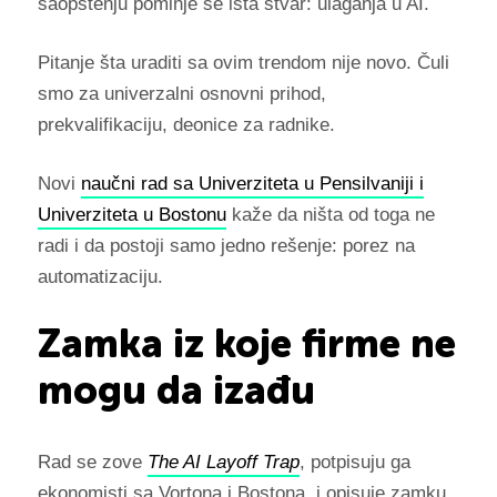
saopštenju pominje se ista stvar: ulaganja u AI.
Pitanje šta uraditi sa ovim trendom nije novo. Čuli
smo za univerzalni osnovni prihod,
prekvalifikaciju, deonice za radnike.
Novi
naučni rad sa Univerziteta u Pensilvaniji i
Univerziteta u Bostonu
kaže da ništa od toga ne
radi i da postoji samo jedno rešenje: porez na
automatizaciju.
Zamka iz koje firme ne
mogu da izađu
Rad se zove
The AI Layoff Trap
, potpisuju ga
ekonomisti sa Vortona i Bostona, i opisuje zamku.