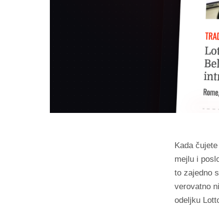
Kada čujete 
mejlu i pos
to zajedno 
verovatno ni
odeljku Lott