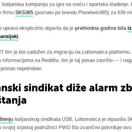
 italijanska kompanija za igre na sreću i sportsko klađenje, k
e firmu
SKS365
(poznatu po brendu Planetwin365) za 639 mi
 upravo eksplicitno objavila da je
prethodna godina bila
i
ansijski
.
IT tim je bio zadužen za migraciju na Lottomatica platformu
 informacijama sa Reddita, tim je taj posao završio — i nag
 postao nepotreban.
janski sindikat diže alarm z
tanja
štenju
italijanskog sindikata USB, Lottomatica je otpustila 3
u svojoj srpskoj podružnici PWO što zvanično potvrđuje ovu 