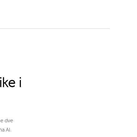
ke i
je dve
na AI.