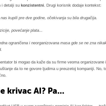
n i detalji su
konzistentni
. Drugi korisnik dodaje kontekst:
nas kupili pre dve godine, očekivanja su bila drugačija.
icije, povećanje plata...
edna ograničena i neorganizovana masa gde se ne zna nikak
d.
entator bi mogao da kaže da su firme veoma organizovane i
puštanje da to ne govore ljudima u preuzetoj kompaniji. No, to
čno.
je krivac AI? Pa...