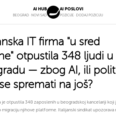
AI HUB
AI POSLOVI
BEOGRAD
·
NOVI SAD
POZICIJE
·
DODAJ POZICIJU
janska IT firma "u sred
e" otpustila 348 ljudi u
adu — zbog AI, ili politi
 se spremati na još?
je otpustila 348 zaposlenih u beogradskoj kancelariji koji 
 migraciju njihove platforme. Italijanski sindikat upozorava 