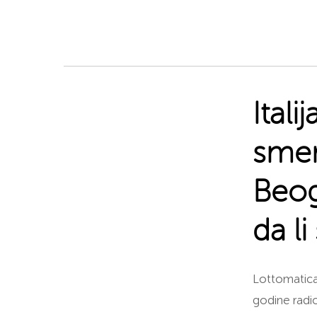
Itali
smen
Beogr
da li
Lottomatica 
godine radio