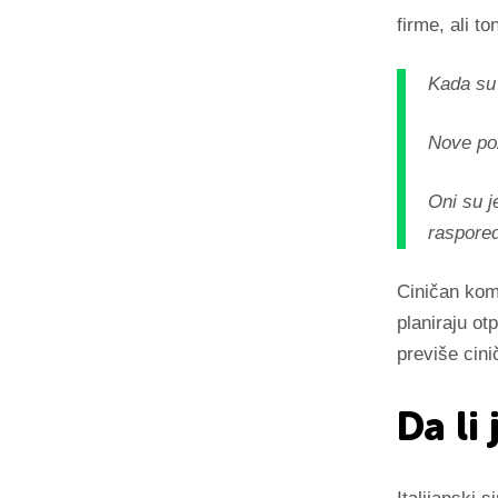
firme, ali to
Kada su 
Nove poz
Oni su j
raspore
Ciničan kom
planiraju ot
previše cini
Da li 