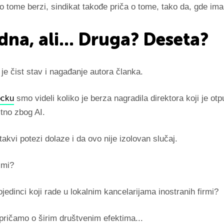
o tome berzi, sindikat takođe priča o tome, tako da, gde ima
dna, ali... Druga? Deseta?
je čist stav i nagađanje autora članka.
ocku
smo videli koliko je berza nagradila direktora koji je ot
itno zbog AI.
takvi potezi dolaze i da ovo nije izolovan slučaj.
 mi?
jedinci koji rade u lokalnim kancelarijama inostranih firmi?
pričamo o širim društvenim efektima...