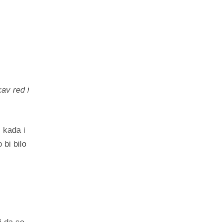
av red i
 kada i
 bi bilo