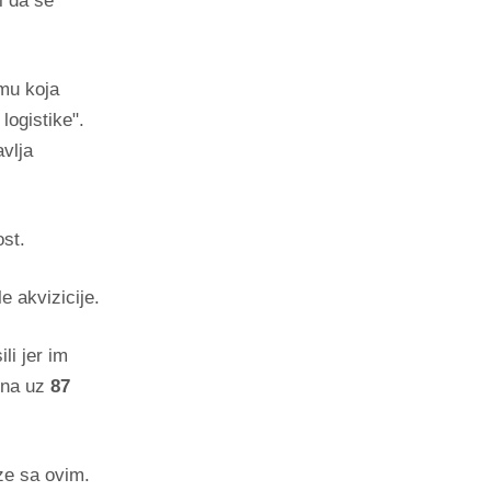
i da se
mu koja
logistike".
avlja
ost.
e akvizicije.
ili jer im
šena uz
87
ze sa ovim.