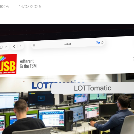
JKOV
—
14/03/2026