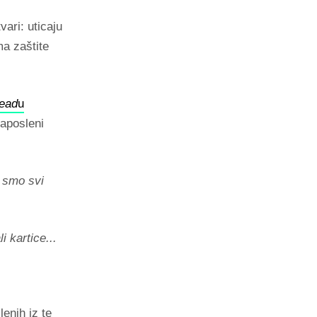
vari: uticaju
ma zaštite
read
u
zaposleni
a smo svi
i kartice...
enih iz te