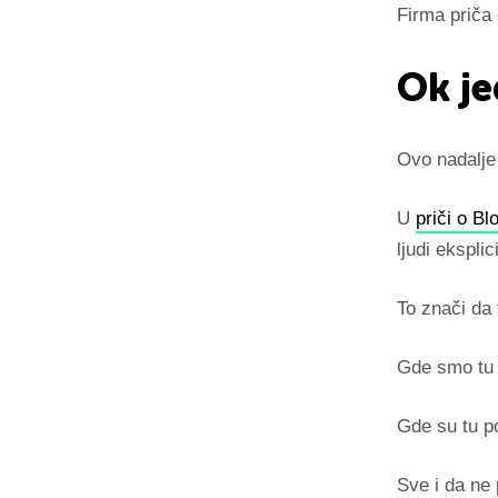
Firma priča 
Ok je
Ovo nadalje 
U
priči o Bl
ljudi eksplic
To znači da 
Gde smo tu
Gde su tu po
Sve i da ne 