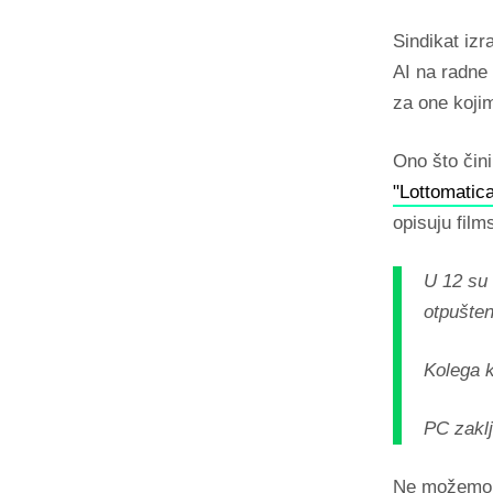
Sindikat izr
AI na radne
za one kojim
Ono što čin
"Lottomatica
opisuju fil
U 12 su 
otpušteni
Kolega k
PC zaklj
Ne možemo s