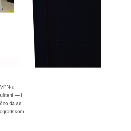
p VPN-u,
ušteni — i
ično da se
 beogradskom