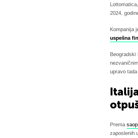
Lottomatica,
2024. godin
Kompanija je
uspešna fin
Beogradski 
nezvaničnim
upravo tada
Itali
otpuš
Prema
saop
zaposlenih 