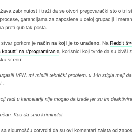
ažava zabrinutost i traži da se otvori pregovarački sto o tri st
 procese, garancijama za zaposlene u celoj grupaciji i mera
a preti gubitak posla.
i stvar gorkom je
način na koji je to urađeno
. Na
Reddit
th
 kaputt" na r/programiranje
, korisnici koji tvrde da su bivši 
msku scenu:
ugasili VPN, mi mislili tehnički problem, u 14h stigla mejl d
...
oji radi u kancelariji nije mogao da izađe jer su im deaktiviral
učan. Kao da smo kriminalci.
a sigurnošću potvrditi da su ovi komentari zaista od zaposl