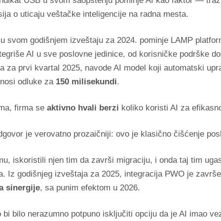
sindikat USB u svom saopštenju pominje AI kao faktor — traž
sija o uticaju veštačke inteligencije na radna mesta.
 u svom godišnjem izveštaju za 2024. pominje LAMP platfor
ntegriše AI u sve poslovne jedinice, od korisničke podrške do 
a za prvi kvartal 2025, navode AI model koji automatski upr
onosi odluke za
150 milisekundi
.
ma, firma se
aktivno hvali berzi
koliko koristi AI za efikasn
 odgovor je verovatno prozaičniji: ovo je klasično čišćenje posl
mu, iskoristili njen tim da završi migraciju, i onda taj tim ugas
ba. Iz godišnjeg izveštaja za 2025, integracija PWO je zavr
a sinergije
, sa punim efektom u 2026.
bi bilo nerazumno potpuno isključiti opciju da je AI imao ve