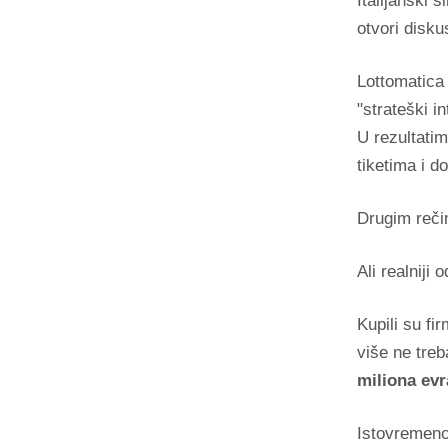
Italijanski 
otvori disku
Lottomatica
"strateški i
U rezultatim
tiketima i d
Drugim reči
Ali realniji
Kupili su fir
više ne tre
miliona evr
Istovremeno 