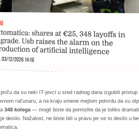
priču da su neki IT-jevci u sred radnog dana izgubili pristu
lovnom računaru, a na kraju smene mejlom potvrdu da su otp
sa
348 kolega
— mogli biste da pomislite da je toliko dramat
je desilo. Nažalost, ne biste bili u pravu jer se to desilo u
omatica.