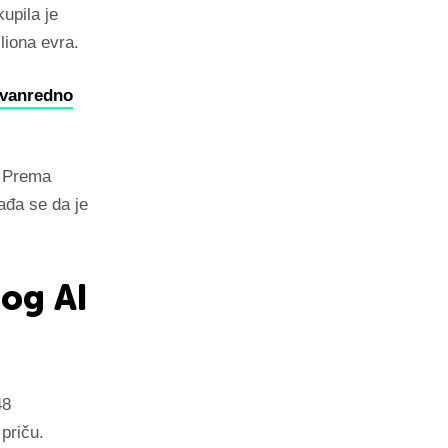
upila je
liona evra.
zvanredno
. Prema
ađa se da je
bog AI
48
priču.