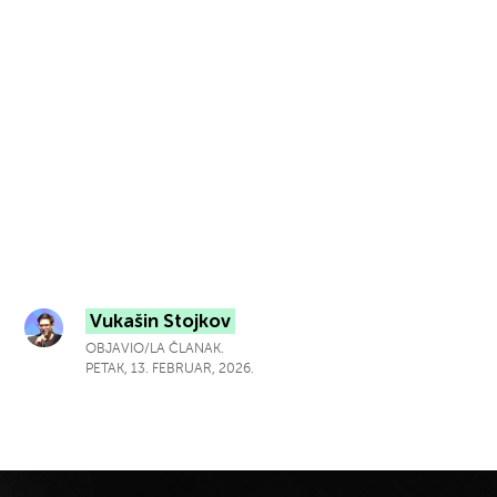
Vukašin Stojkov
OBJAVIO/LA ČLANAK.
PETAK, 13. FEBRUAR, 2026.