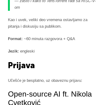
— zašto i kako to TensTorrent radi sa RISC-V-
om
Kao i uvek, veliki deo vremena ostavljamo za
pitanja i diskusiju sa publikom.
Format:
~60 minuta razgovora + Q&A
Jezik:
engleski
Prijava
Učešće je besplatno, uz obaveznu prijavu: