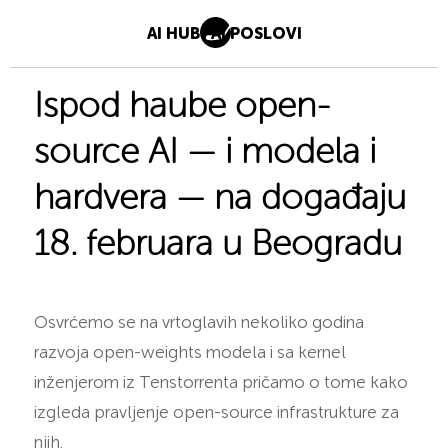
AI HUB
AI POSLOVI
Ispod haube open-
source AI — i modela i
hardvera — na događaju
18. februara u Beogradu
Osvrćemo se na vrtoglavih nekoliko godina
razvoja open-weights modela i sa kernel
inženjerom iz Tenstorrenta pričamo o tome kako
izgleda pravljenje open-source infrastrukture za
njih.