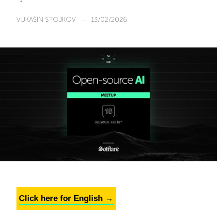
VUKAŠIN STOJKOV
—
13/02/2026
Click here for English →