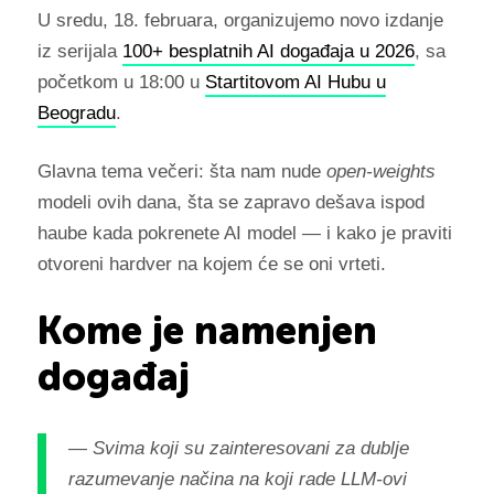
U sredu, 18. februara, organizujemo novo izdanje
iz serijala
100+ besplatnih AI događaja u 2026
, sa
početkom u 18:00 u
Startitovom AI Hubu u
Beogradu
.
Glavna tema večeri: šta nam nude
open-weights
modeli ovih dana, šta se zapravo dešava ispod
haube kada pokrenete AI model — i kako je praviti
otvoreni hardver na kojem će se oni vrteti.
Kome je namenjen
događaj
— Svima koji su zainteresovani za dublje
razumevanje načina na koji rade LLM-ovi