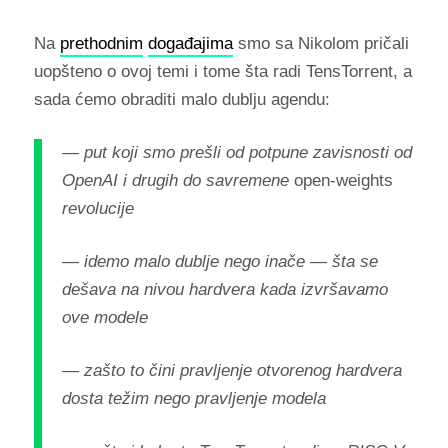
Na
prethodnim
događajima
smo sa Nikolom pričali
uopšteno o ovoj temi i tome šta radi TensTorrent, a
sada ćemo obraditi malo dublju agendu:
— put koji smo prešli od potpune zavisnosti od
OpenAI i drugih do savremene
open-weights
revolucije
— idemo malo dublje nego inače — šta se
dešava na nivou hardvera kada izvršavamo
ove modele
— zašto to čini pravljenje otvorenog hardvera
dosta težim nego pravljenje modela