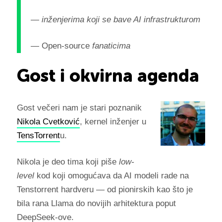
— inženjerima koji se bave AI infrastrukturom
— Open-source
fanaticima
Gost i okvirna agenda
Gost večeri nam je stari poznanik
Nikola Cvetković
, kernel inženjer u
TensTorrent
u.
Nikola je deo tima koji piše
low-
level
kod koji omogućava da AI modeli rade na
Tenstorrent hardveru — od pionirskih kao što je
bila rana Llama do novijih arhitektura poput
DeepSeek-ove.