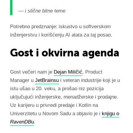
— i slične bitne teme
Potrebno predznanje: iskustvo u softverskom
inženjerstvu i korišćenju AI alata za taj posao.
Gost i okvirna agenda
Gost večeri nam je
Dejan Miličić
, Product
Manager u
JetBrainsu
i veteran industrije koji je u
istu ušao u 20. veku, a prošao niz pozicija
uključujući inženjerske, menadžerske i prodajne.
Uz karijeru u privredi predaje i Kotlin na
Univerzitetu u Novom Sadu a objavio je i
knjigu o
RavenDB
u
.