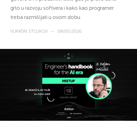
grlo u razvoju softvera i kako kao programer
treba razmišljati u ovom dobu.
VUKAŠIN STOJKOV
—
08/05/2026