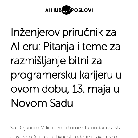
AI HUB
AI POSLOVI
Inženjerov priručnik za
AI eru: Pitanja i teme za
razmišljanje bitni za
programersku karijeru u
ovom dobu, 13. maja u
Novom Sadu
Sa Dejanom Miličićem o tome šta podaci zaista
govore o AI produktivnosti, gde je pravo usko