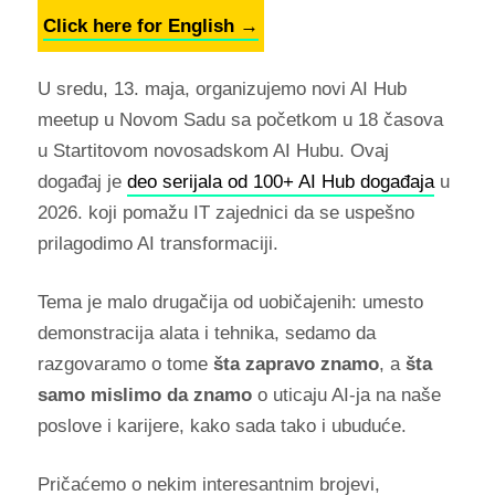
Click here for English →
U sredu, 13. maja, organizujemo novi AI Hub
meetup u Novom Sadu sa početkom u 18 časova
u Startitovom novosadskom AI Hubu. Ovaj
događaj je
deo serijala od 100+ AI Hub događaja
u
2026. koji pomažu IT zajednici da se uspešno
prilagodimo AI transformaciji.
Tema je malo drugačija od uobičajenih: umesto
demonstracija alata i tehnika, sedamo da
razgovaramo o tome
šta zapravo znamo
, a
šta
samo mislimo da znamo
o uticaju AI-ja na naše
poslove i karijere, kako sada tako i ubuduće.
Pričaćemo o nekim interesantnim brojevi,