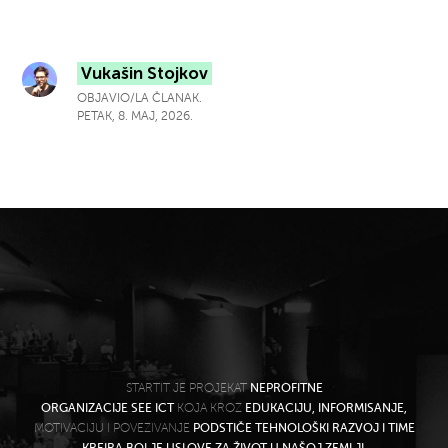
Vukašin Stojkov
OBJAVIO/LA ČLANAK.
PETAK, 8. MAJ, 2026.
STARTIT JE PROJEKAT
NEPROFITNE
ORGANIZACIJE SEE ICT
KOJA KROZ
EDUKACIJU, INFORMISANJE,
MOTIVACIJU I POVEZIVANJE
PODSTIČE TEHNOLOŠKI RAZVOJ I TIME