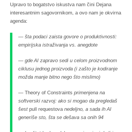
Upravo to bogatstvo iskustva nam čini Dejana
interesantnim sagovornikom, a ovo nam je okvirna
agenda:
— šta podaci zaista govore o produktivnosti:
empirijska istraživanja vs. anegdote
— gde AI zapravo sedi u celom proizvodnom
ciklusu jednog proizvoda (i zašto je kodiranje
možda manje bitno nego što mislimo)
—
Theory of Constraints
primenjena na
softverski razvoj: ako si mogao da pregledaš
šest
pull requestova
nedeljno, a sada ih AI
generiše sto, šta se dešava sa onih 94