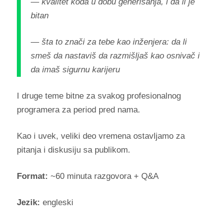
— kvalitet koda u dobu generisanja, i da li je
bitan
— šta to znači za tebe kao inženjera: da li
smeš da nastaviš da razmišljaš kao osnivač i
da imaš sigurnu karijeru
I druge teme bitne za svakog profesionalnog
programera za period pred nama.
Kao i uvek, veliki deo vremena ostavljamo za
pitanja i diskusiju sa publikom.
Format:
~60 minuta razgovora + Q&A
Jezik:
engleski