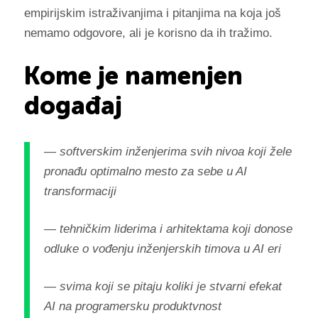
empirijskim istraživanjima i pitanjima na koja još
nemamo odgovore, ali je korisno da ih tražimo.
Kome je namenjen
događaj
— softverskim inženjerima svih nivoa koji žele
pronađu optimalno mesto za sebe u AI
transformaciji
— tehničkim liderima i arhitektama koji donose
odluke o vođenju inženjerskih timova u AI eri
— svima koji se pitaju koliki je stvarni efekat
AI na programersku produktvnost