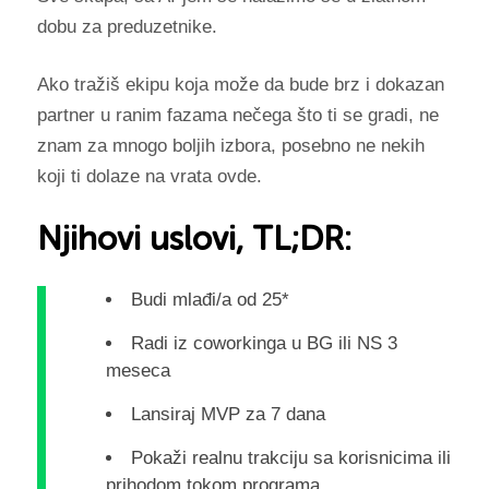
dobu za preduzetnike.
Ako tražiš ekipu koja može da bude brz i dokazan
partner u ranim fazama nečega što ti se gradi, ne
znam za mnogo boljih izbora, posebno ne nekih
koji ti dolaze na vrata ovde.
Njihovi uslovi, TL;DR:
Budi mlađi/a od 25*
Radi iz coworkinga u BG ili NS 3
meseca
Lansiraj MVP za 7 dana
Pokaži realnu trakciju sa korisnicima ili
prihodom tokom programa