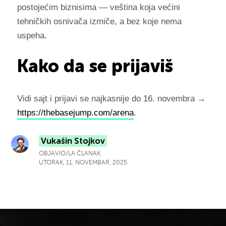
postojećim biznisima — veština koja većini
tehničkih osnivača izmiče, a bez koje nema
uspeha.
Kako da se prijaviš
Vidi sajt i prijavi se najkasnije do 16. novembra →
https://thebasejump.com/arena
.
Vukašin Stojkov
OBJAVIO/LA ČLANAK.
UTORAK, 11. NOVEMBAR, 2025.