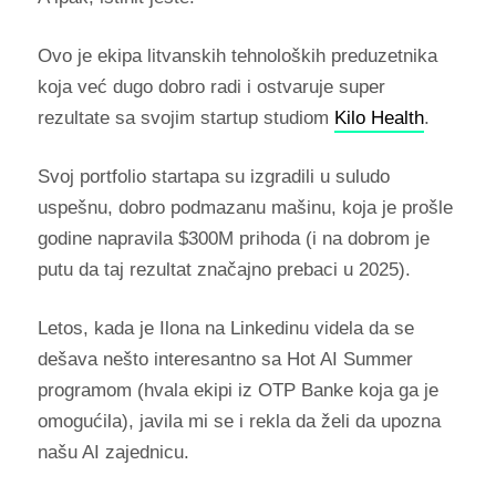
Ovo je ekipa litvanskih tehnoloških preduzetnika
koja već dugo dobro radi i ostvaruje super
rezultate sa svojim startup studiom
Kilo Health
.
Svoj portfolio startapa su izgradili u suludo
uspešnu, dobro podmazanu mašinu, koja je prošle
godine napravila $300M prihoda (i na dobrom je
putu da taj rezultat značajno prebaci u 2025).
Letos, kada je Ilona na Linkedinu videla da se
dešava nešto interesantno sa Hot AI Summer
programom (hvala ekipi iz OTP Banke koja ga je
omogućila), javila mi se i rekla da želi da upozna
našu AI zajednicu.