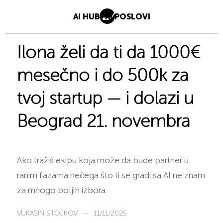
AI HUB
AI POSLOVI
Ilona želi da ti da 1000€
mesečno i do 500k za
tvoj startup — i dolazi u
Beograd 21. novembra
Ako tražiš ekipu koja može da bude partner u
ranim fazama nečega što ti se gradi sa AI ne znam
za mnogo boljih izbora.
VUKAŠIN STOJKOV
—
11/11/2025