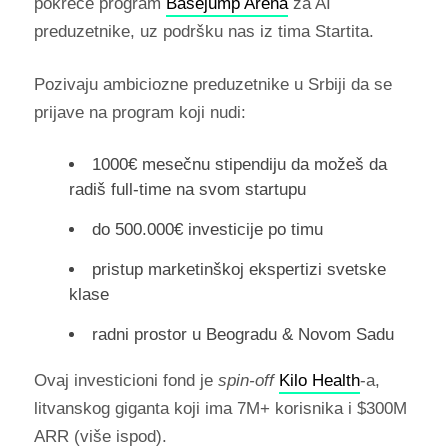
pokreće program
Basejump Arena
za AI
preduzetnike, uz podršku nas iz tima Startita.
Pozivaju ambiciozne preduzetnike u Srbiji da se
prijave na program koji nudi:
1000€ mesečnu stipendiju da možeš da
radiš full-time na svom startupu
do 500.000€ investicije po timu
pristup marketinškoj ekspertizi svetske
klase
radni prostor u Beogradu & Novom Sadu
Ovaj investicioni fond je
spin-off
Kilo Health
-a,
litvanskog giganta koji ima 7M+ korisnika i $300M
ARR (više ispod).