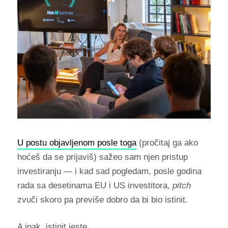
U postu objavljenom posle toga
(pročitaj ga ako
hoćeš da se prijaviš) sažeo sam njen pristup
investiranju — i kad sad pogledam, posle godina
rada sa desetinama EU i US investitora,
pitch
zvuči skoro pa previše dobro da bi bio istinit.
A ipak, istinit jeste.