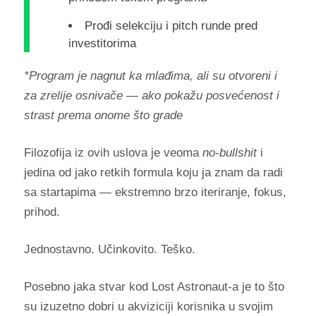
Prođi selekciju i pitch runde pred
investitorima
*Program je nagnut ka mlađima, ali su otvoreni i
za zrelije osnivače — ako pokažu posvećenost i
strast prema onome što grade
Filozofija iz ovih uslova je veoma
no-bullshit
i
jedina od jako retkih formula koju ja znam da radi
sa startapima — ekstremno brzo iteriranje, fokus,
prihod.
Jednostavno. Učinkovito. Teško.
Posebno jaka stvar kod Lost Astronaut-a je to što
su izuzetno dobri u akviziciji korisnika u svojim