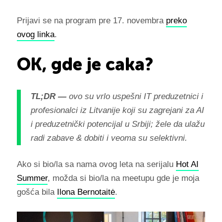
Prijavi se na program pre 17. novembra
preko
ovog linka
.
OK, gde je caka?
TL;DR —
ovo su vrlo uspešni IT preduzetnici i
profesionalci iz Litvanije koji su zagrejani za AI
i preduzetnički potencijal u Srbiji; žele da ulažu
radi zabave & dobiti i veoma su selektivni.
Ako si bio/la sa nama ovog leta na serijalu
Hot AI
Summer
, možda si bio/la na meetupu gde je moja
gošća bila
Ilona Bernotaitė
.